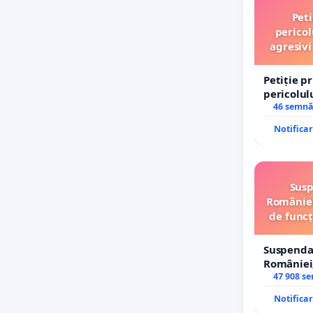
Peti
pericol
agresivi
Petiție p
pericolul
agresivi 
46 semnă
Tunari
Notifica
Susp
României
de funcț
Suspenda
României,
de funcți
47 908 s
Notifica