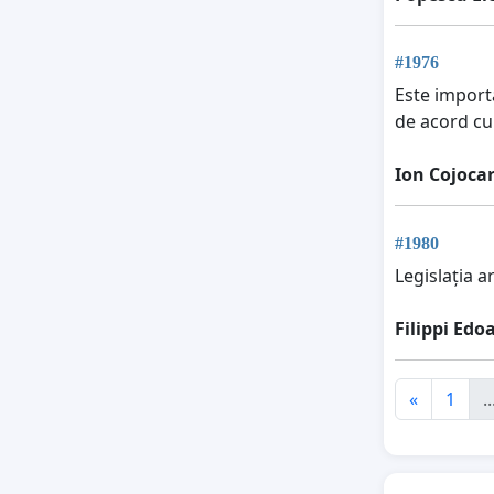
#1976
Este import
de acord cu
Ion Cojoca
#1980
Legislația a
Filippi Edo
«
1
..