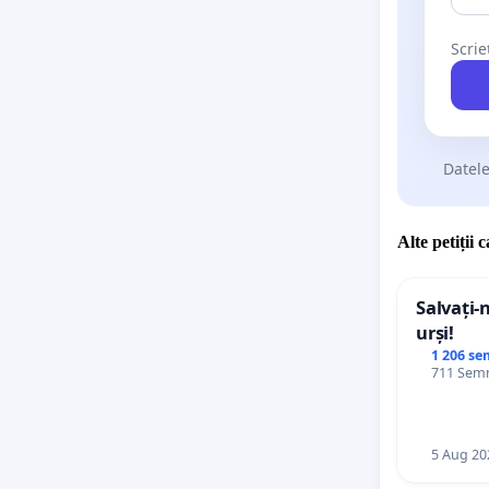
Scrie
Datele
Alte petiții 
Salvați-
urși!
1 206 se
711 Semn
5 Aug 20