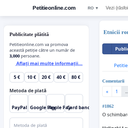
Petitieonline.com
Vezi (răsfoi
RO ▼
Etnicii r
Publicitate plătită
Petitieonline.com va promova
Publi
această petiție către un număr de
3,000
persoane.
Aflați mai multe informații...
Petitie
5 €
10 €
20 €
40 €
80 €
Comentarii
Metoda de plată
«
1
..
#1862
PayPal
Google Pay
Apple Pay
Card bancar
O schimbare 
Metoda de plată