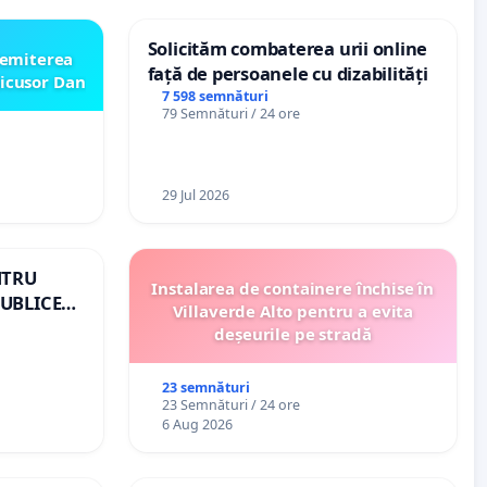
Solicităm combaterea urii online
emiterea
față de persoanele cu dizabilități
icusor Dan
7 598 semnături
79 Semnături / 24 ore
29 Jul 2026
NTRU
Instalarea de containere închise în
UBLICE
Villaverde Alto pentru a evita
OMÂNIA
deșeurile pe stradă
23 semnături
23 Semnături / 24 ore
6 Aug 2026