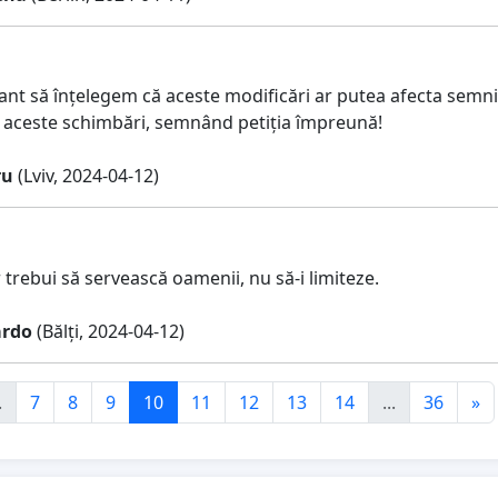
ant să înțelegem că aceste modificări ar putea afecta semn
 aceste schimbări, semnând petiția împreună!
ru
(Lviv, 2024-04-12)
r trebui să servească oamenii, nu să-i limiteze.
ardo
(Bălți, 2024-04-12)
.
7
8
9
10
11
12
13
14
...
36
»