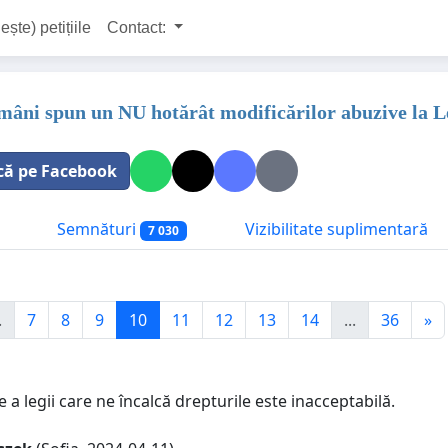
ește) petițiile
Contact:
omâni spun un NU hotărât modificărilor abuzive la L
că pe Facebook
Semnături
Vizibilitate suplimentară
7 030
.
7
8
9
10
11
12
13
14
...
36
»
a legii care ne încalcă drepturile este inacceptabilă.