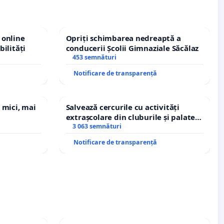
 online
Opriți schimbarea nedreaptă a
bilități
conducerii Școlii Gimnaziale Săcălaz
453 semnături
Notificare de transparență
 mici, mai
Salvează cercurile cu activități
extrașcolare din cluburile și palatele
copiilor
3 063 semnături
Notificare de transparență