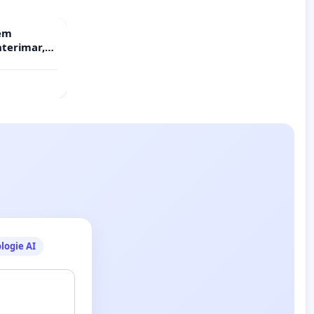
rem
terimar,
logie AI