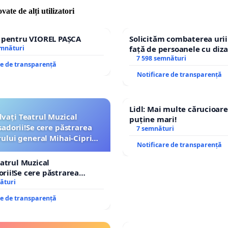
vate de alți utilizatori
e pentru VIOREL PAȘCA
Solicităm combaterea urii
emnături
față de persoanele cu diza
7 598 semnături
re de transparență
Notificare de transparență
Lidl: Mai multe cărucioare
lvați Teatrul Muzical
puține mari!
dorii!Se cere păstrarea
7 semnături
lui general Mihai-Ciprian
Notificare de transparență
ROGOJAN
eatrul Muzical
ii!Se cere păstrarea
lui general Mihai-Ciprian
ături
re de transparență