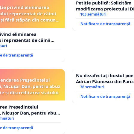
Petiție publică: Solicităm
ție privind eliminarea
modificarea proiectului D
ului reprezentat de câinii
– Hanu Conachi) prin devi
103 semnături
 și fără stăpân din comuna
traseului în afara localităț
Notificare de transparență
Tunari
rivind eliminarea
ui reprezentat de câinii
și fără stăpân din comuna
turi
re de transparență
Nu dezafectați bustul poe
endarea Președintelui
Adrian Păunescu din Parc
, Nicușor Dan, pentru abuz
Icoanei! Stop cenzurii cult
36 semnături
ie și discreditarea statului
Notificare de transparență
rea Președintelui
 Nicușor Dan, pentru abuz
e și discreditarea statului
emnături
re de transparență