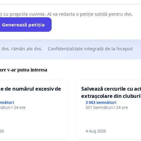
ți cu propriile cuvinte. AI va redacta o petiție solidă pentru dvs.
Generează petiția
 dvs. rămân ale dvs.
Confidențialitate integrată de la început
care v-ar putea interesa
ne de numărul excesiv de
Salvează cercurile cu act
extrașcolare din cluburil
palatele copiilor
mnături
3 063 semnături
ături / 24 ore
601 Semnături / 24 ore
26
4 Aug 2026