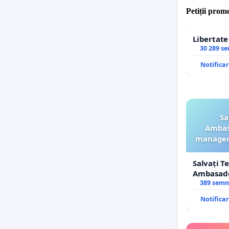
Petiții promo
Libertat
30 289 s
Notifica
Sa
Ambasa
manageru
Salvați T
Ambasador
manageru
389 semn
ROGOJAN
Notifica