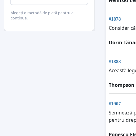
Helinski Le
Alegeți o metodă de plată pentru a
continua.
#1878
Consider că
Dorin Tăna
#1888
Această lege
Thompson 
#1907
Semnează pe
pentru drep
Popescu El