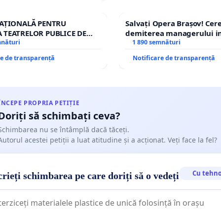
NAȚIONALĂ PENTRU
Salvați Opera Brașov! Ce
 TEATRELOR PUBLICE DE
demiterea managerului in
RIU DIN ROMÂNIA
mnături
Petrean Lucian-Marius!
1 890 semnături
re de transparență
Notificare de transparență
ÎNCEPE PROPRIA PETIȚIE
Doriți să schimbați ceva?
Schimbarea nu se întâmplă dacă tăceți.
Autorul acestei petiții a luat atitudine și a acționat. Veți face la fel?
Cu tehno
rieți schimbarea pe care doriți să o vedeți