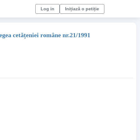
Log in
Inițiază o petiție
egea cetățeniei române nr.21/1991