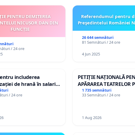
ȚIE PENTRU DEMITEREA
Referendumul pentru d
INTELUI NICUȘOR DAN DIN
Preşedintelui României N
FUNCȚIE
26 644 semnături
81 Semnături / 24 ore
mnături
ături / 24 ore
25
4 Jun 2025
pentru includerea
PETIȚIE NAȚIONALĂ PE
ației de hrană în salariul
APĂRAREA TEATRELOR P
și protejarea gradațiilor
DE REPERTORIU DIN R
ături
1 735 semnături
turi / 24 ore
33 Semnături / 24 ore
me pentru asistenții
i
26
1 Aug 2026