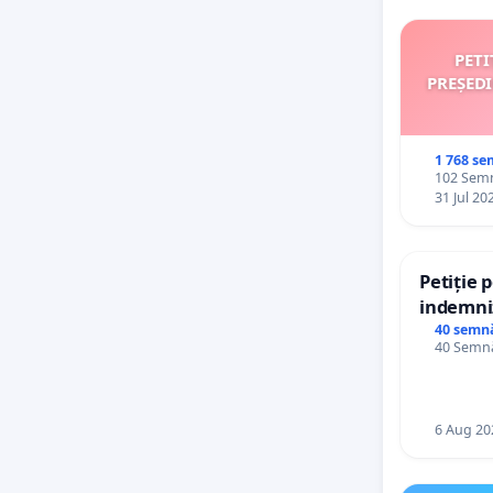
PETI
PREȘED
1 768 se
102 Semn
31 Jul 20
Petiție 
indemniz
de bază 
40 semn
40 Semnă
de vechi
personal
6 Aug 20