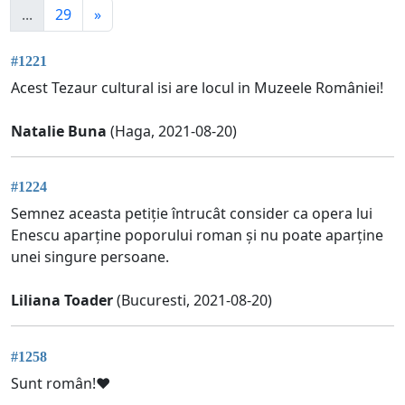
...
29
»
#1221
Acest Tezaur cultural isi are locul in Muzeele României!
Natalie Buna
(Haga, 2021-08-20)
#1224
Semnez aceasta petiție întrucât consider ca opera lui
Enescu aparține poporului roman și nu poate aparține
unei singure persoane.
Liliana Toader
(Bucuresti, 2021-08-20)
#1258
Sunt român!♥️