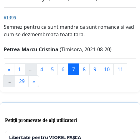
#1395
Semnez pentru ca sunt mandra ca sunt romanca si vad
cum se dezmembreaza toata tara.
Petrea-Marcu Cristina
(Timisora, 2021-08-20)
«
1
...
4
5
6
7
8
9
10
11
...
29
»
Petiții promovate de alți utilizatori
Libertate pentru VIOREL PAȘCA