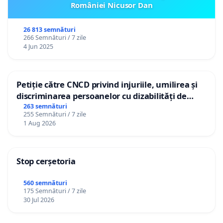
României Nicusor Dan
26 813 semnături
266 Semnături / 7 zile
4 Jun 2025
Petiție către CNCD privind injuriile, umilirea și
discriminarea persoanelor cu dizabilități de
către utilizatorul TikTok „Gorici”
263 semnături
255 Semnături / 7 zile
1 Aug 2026
Stop cerșetoria
560 semnături
175 Semnături / 7 zile
30 Jul 2026