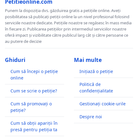
Petitieonline.com
Punem la dispoziția dvs. găzduirea gratis a petițiile online. Aveți
posibilitatea să publicați petiții online la un nivel profesional folosind
serviciile noastre dedicate. Petițiile noastre se regăsesc în mass media
în fiecare zi. Publicarea petițiilor prin intermediul serviciilor noastre
oferă impact și vizibilitate către publicul larg cât și către persoane ce
au putere de decizie
Ghiduri
Mai multe
Cum să începi o petiție
Inițiază o petiție
online
Politică de
Cum se scrie o petiție?
confidențialitate
Cum să promovați o
Gestionați cookie-urile
petiție?
Despre noi
Cum să obții apariții în
presă pentru petiția ta