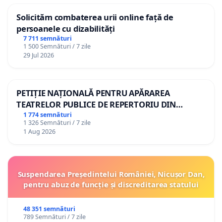
Solicităm combaterea urii online față de
persoanele cu dizabilități
7 711 semnături
1 500 Semnături / 7 zile
29 Jul 2026
PETIȚIE NAȚIONALĂ PENTRU APĂRAREA
TEATRELOR PUBLICE DE REPERTORIU DIN
ROMÂNIA
1 774 semnături
1 326 Semnături / 7 zile
1 Aug 2026
Suspendarea Președintelui României, Nicușor Dan,
pentru abuz de funcție și discreditarea statului
48 351 semnături
789 Semnături / 7 zile