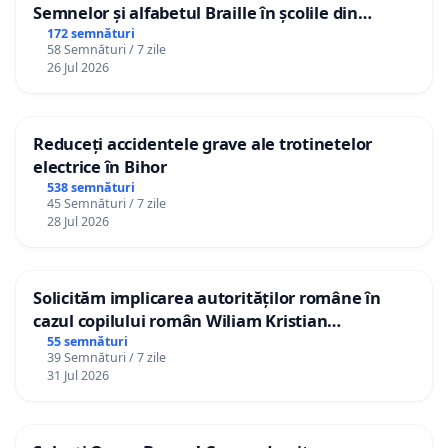
Semnelor și alfabetul Braille în școlile din
Republica Moldova!
172 semnături
58 Semnături / 7 zile
26 Jul 2026
Reduceți accidentele grave ale trotinetelor
electrice în Bihor
538 semnături
45 Semnături / 7 zile
28 Jul 2026
Solicităm implicarea autorităților române în
cazul copilului român Wiliam Kristian
Gheorghe, aflat în plasament în Danemarca de
55 semnături
39 Semnături / 7 zile
12 ani
31 Jul 2026