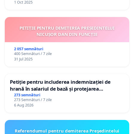
1 Oct 2025
PETIȚIE PENTRU DEMITEREA PREȘEDINTELUI
NICUȘOR DAN DIN FUNCȚIE
2 057 semnături
400 Semnături / 7 zile
31 Jul 2025
Petiție pentru includerea indemnizației de
hrană în salariul de bază și protejarea
gradațiilor de vechime pentru asistenții
273 semnături
273 Semnături / 7 zile
personali
6 Aug 2026
Referendumul pentru demiterea Preşedintelui