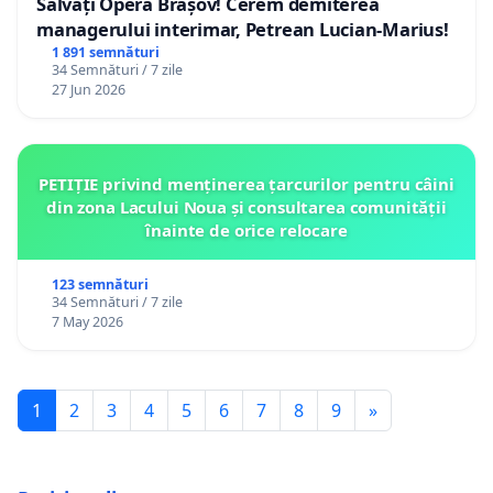
Salvați Opera Brașov! Cerem demiterea
managerului interimar, Petrean Lucian-Marius!
1 891 semnături
34 Semnături / 7 zile
27 Jun 2026
PETIȚIE privind menținerea țarcurilor pentru câini
din zona Lacului Noua și consultarea comunității
înainte de orice relocare
123 semnături
34 Semnături / 7 zile
7 May 2026
1
2
3
4
5
6
7
8
9
»