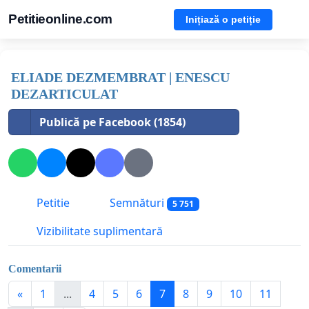
Petitieonline.com
Inițiază o petiție
ELIADE DEZMEMBRAT | ENESCU
DEZARTICULAT
Publică pe Facebook (1854)
Petitie
Semnături
5 751
Vizibilitate suplimentară
Comentarii
«
1
...
4
5
6
7
8
9
10
11