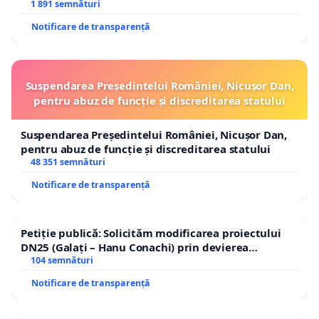
1 891 semnături
Notificare de transparență
Suspendarea Președintelui României, Nicușor Dan,
pentru abuz de funcție și discreditarea statului
Suspendarea Președintelui României, Nicușor Dan,
pentru abuz de funcție și discreditarea statului
48 351 semnături
Notificare de transparență
Petiție publică: Solicităm modificarea proiectului
DN25 (Galați – Hanu Conachi) prin devierea
traseului în afara localităților!
104 semnături
Notificare de transparență