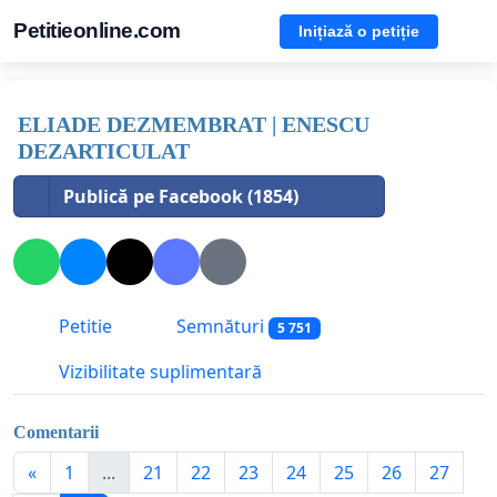
Petitieonline.com
Inițiază o petiție
ELIADE DEZMEMBRAT | ENESCU
DEZARTICULAT
Publică pe Facebook (1854)
Petitie
Semnături
5 751
Vizibilitate suplimentară
Comentarii
«
1
...
21
22
23
24
25
26
27