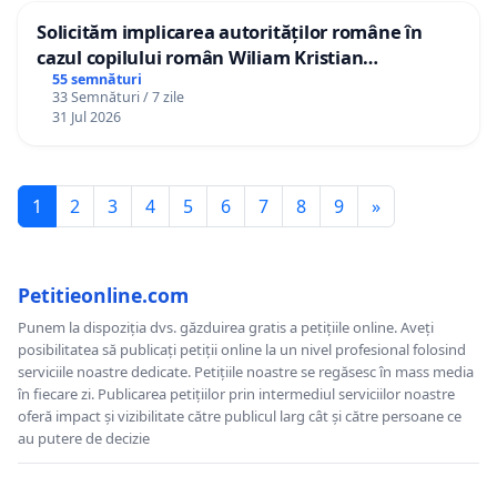
Solicităm implicarea autorităților române în
cazul copilului român Wiliam Kristian
Gheorghe, aflat în plasament în Danemarca de
55 semnături
33 Semnături / 7 zile
12 ani
31 Jul 2026
1
2
3
4
5
6
7
8
9
»
Petitieonline.com
Punem la dispoziția dvs. găzduirea gratis a petițiile online. Aveți
posibilitatea să publicați petiții online la un nivel profesional folosind
serviciile noastre dedicate. Petițiile noastre se regăsesc în mass media
în fiecare zi. Publicarea petițiilor prin intermediul serviciilor noastre
oferă impact și vizibilitate către publicul larg cât și către persoane ce
au putere de decizie