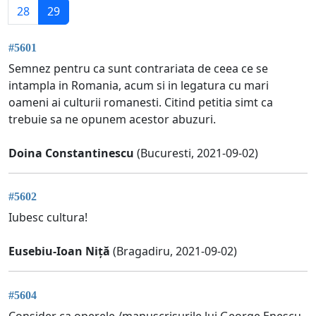
28
29
#5601
Semnez pentru ca sunt contrariata de ceea ce se
intampla in Romania, acum si in legatura cu mari
oameni ai culturii romanesti. Citind petitia simt ca
trebuie sa ne opunem acestor abuzuri.
Doina Constantinescu
(Bucuresti, 2021-09-02)
#5602
Iubesc cultura!
Eusebiu-Ioan Niță
(Bragadiru, 2021-09-02)
#5604
Consider ca operele /manuscrisurile lui George Enescu