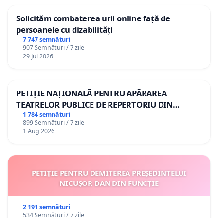
Solicităm combaterea urii online față de
persoanele cu dizabilități
7 747 semnături
907 Semnături / 7 zile
29 Jul 2026
PETIȚIE NAȚIONALĂ PENTRU APĂRAREA
TEATRELOR PUBLICE DE REPERTORIU DIN
ROMÂNIA
1 784 semnături
899 Semnături / 7 zile
1 Aug 2026
PETIȚIE PENTRU DEMITEREA PREȘEDINTELUI
NICUȘOR DAN DIN FUNCȚIE
2 191 semnături
534 Semnături / 7 zile