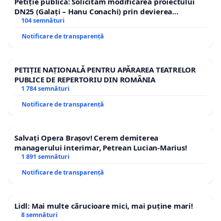
Petiție publică: Solicităm modificarea proiectului
DN25 (Galați – Hanu Conachi) prin devierea
traseului în afara localităților!
104 semnături
Notificare de transparență
PETIȚIE NAȚIONALĂ PENTRU APĂRAREA TEATRELOR
PUBLICE DE REPERTORIU DIN ROMÂNIA
1 784 semnături
Notificare de transparență
Salvați Opera Brașov! Cerem demiterea
managerului interimar, Petrean Lucian-Marius!
1 891 semnături
Notificare de transparență
Lidl: Mai multe cărucioare mici, mai puține mari!
8 semnături