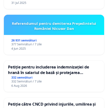
31 Jul 2025
Referendumul pentru demiterea Preşedintelui
României Nicusor Dan
26 931 semnături
377 Semnături / 7 zile
4 Jun 2025
Petiție pentru includerea indemnizației de
hrană în salariul de bază și protejarea
gradațiilor de vechime pentru asistenții
332 semnături
332 Semnături / 7 zile
personali
6 Aug 2026
Petiție către CNCD privind injuriile, umilirea și