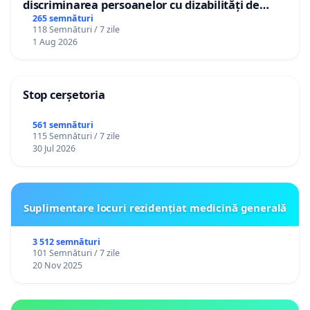
discriminarea persoanelor cu dizabilități de
către utilizatorul TikTok „Gorici”
265 semnături
118 Semnături / 7 zile
1 Aug 2026
Stop cerșetoria
561 semnături
115 Semnături / 7 zile
30 Jul 2026
Suplimentare locuri rezidențiat medicină generală
3 512 semnături
101 Semnături / 7 zile
20 Nov 2025