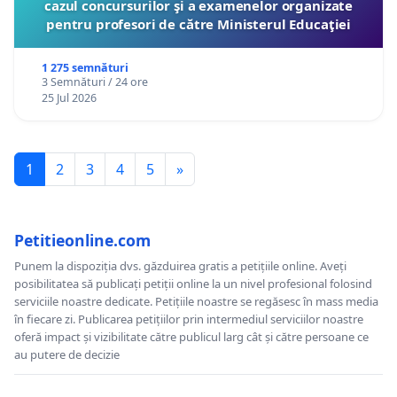
cazul concursurilor şi a examenelor organizate
pentru profesori de către Ministerul Educaţiei
1 275 semnături
3 Semnături / 24 ore
25 Jul 2026
1
2
3
4
5
»
Petitieonline.com
Punem la dispoziția dvs. găzduirea gratis a petițiile online. Aveți
posibilitatea să publicați petiții online la un nivel profesional folosind
serviciile noastre dedicate. Petițiile noastre se regăsesc în mass media
în fiecare zi. Publicarea petițiilor prin intermediul serviciilor noastre
oferă impact și vizibilitate către publicul larg cât și către persoane ce
au putere de decizie