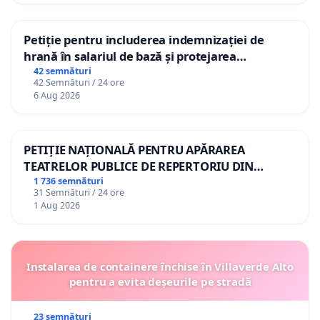
Petiție pentru includerea indemnizației de
hrană în salariul de bază și protejarea
gradațiilor de vechime pentru asistenții
42 semnături
42 Semnături / 24 ore
personali
6 Aug 2026
PETIȚIE NAȚIONALĂ PENTRU APĂRAREA
TEATRELOR PUBLICE DE REPERTORIU DIN
ROMÂNIA
1 736 semnături
31 Semnături / 24 ore
1 Aug 2026
Instalarea de containere închise în Villaverde Alto
pentru a evita deșeurile pe stradă
23 semnături