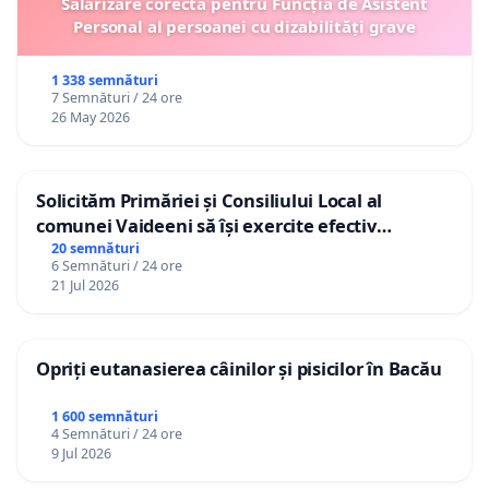
Salarizare corecta pentru Funcția de Asistent
Personal al persoanei cu dizabilități grave
1 338 semnături
7 Semnături / 24 ore
26 May 2026
Solicităm Primăriei și Consiliului Local al
comunei Vaideeni să își exercite efectiv
atribuțiile legale și să reprezinte interesele
20 semnături
6 Semnături / 24 ore
cetățenilor în raport cu APAVIL S.A, operatorul
21 Jul 2026
serviciului de apă!
Opriți eutanasierea câinilor și pisicilor în Bacău
1 600 semnături
4 Semnături / 24 ore
9 Jul 2026