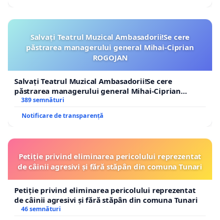
Salvați Teatrul Muzical Ambasadorii!Se cere
păstrarea managerului general Mihai-Ciprian
ROGOJAN
Salvați Teatrul Muzical Ambasadorii!Se cere
păstrarea managerului general Mihai-Ciprian
ROGOJAN
389 semnături
Notificare de transparență
Petiție privind eliminarea pericolului reprezentat
de câinii agresivi și fără stăpân din comuna Tunari
Petiție privind eliminarea pericolului reprezentat
de câinii agresivi și fără stăpân din comuna Tunari
46 semnături