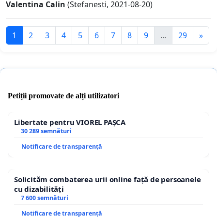
Valentina Calin
(Stefanesti, 2021-08-20)
1
2
3
4
5
6
7
8
9
...
29
»
Petiții promovate de alți utilizatori
Libertate pentru VIOREL PAȘCA
30 289 semnături
Notificare de transparență
Solicităm combaterea urii online față de persoanele
cu dizabilități
7 600 semnături
Notificare de transparență