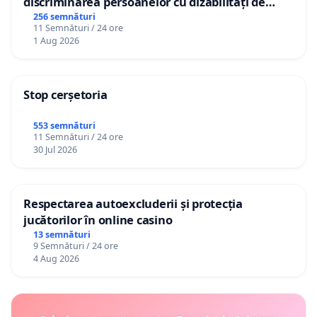
discriminarea persoanelor cu dizabilități de
către utilizatorul TikTok „Gorici”
256 semnături
11 Semnături / 24 ore
1 Aug 2026
Stop cerșetoria
553 semnături
11 Semnături / 24 ore
30 Jul 2026
Respectarea autoexcluderii și protecția
jucătorilor în online casino
13 semnături
9 Semnături / 24 ore
4 Aug 2026