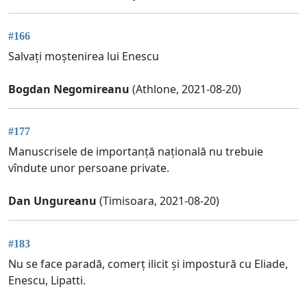
#166
Salvați moștenirea lui Enescu
Bogdan Negomireanu
(Athlone, 2021-08-20)
#177
Manuscrisele de importanță națională nu trebuie
vîndute unor persoane private.
Dan Ungureanu
(Timisoara, 2021-08-20)
#183
Nu se face paradă, comerț ilicit și impostură cu Eliade,
Enescu, Lipatti.