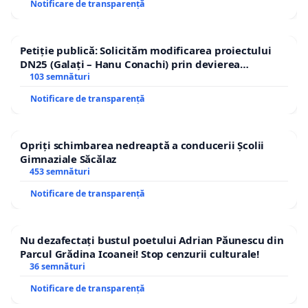
Notificare de transparență
Petiție publică: Solicităm modificarea proiectului
DN25 (Galați – Hanu Conachi) prin devierea
traseului în afara localităților!
103 semnături
Notificare de transparență
Opriți schimbarea nedreaptă a conducerii Școlii
Gimnaziale Săcălaz
453 semnături
Notificare de transparență
Nu dezafectați bustul poetului Adrian Păunescu din
Parcul Grădina Icoanei! Stop cenzurii culturale!
36 semnături
Notificare de transparență