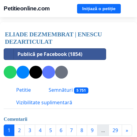
Petitieonline.com
Inițiază o petiție
ELIADE DEZMEMBRAT | ENESCU
DEZARTICULAT
Publică pe Facebook (1854)
Petitie
Semnături
5 751
Vizibilitate suplimentară
Comentarii
1
2
3
4
5
6
7
8
9
...
29
»