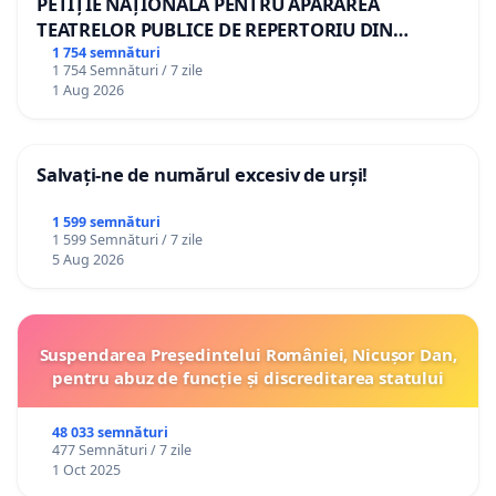
PETIȚIE NAȚIONALĂ PENTRU APĂRAREA
TEATRELOR PUBLICE DE REPERTORIU DIN
ROMÂNIA
1 754 semnături
1 754 Semnături / 7 zile
1 Aug 2026
Salvați-ne de numărul excesiv de urși!
1 599 semnături
1 599 Semnături / 7 zile
5 Aug 2026
Suspendarea Președintelui României, Nicușor Dan,
pentru abuz de funcție și discreditarea statului
48 033 semnături
477 Semnături / 7 zile
1 Oct 2025