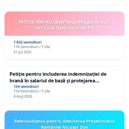
PETIȚIE PENTRU DEMITEREA PREȘEDINTELUI
NICUȘOR DAN DIN FUNCȚIE
1 832 semnături
176 Semnături / 7 zile
31 Jul 2025
Petiție pentru includerea indemnizației de
hrană în salariul de bază și protejarea
gradațiilor de vechime pentru asistenții
154 semnături
154 Semnături / 7 zile
personali
6 Aug 2026
Referendumul pentru demiterea Preşedintelui
României Nicusor Dan