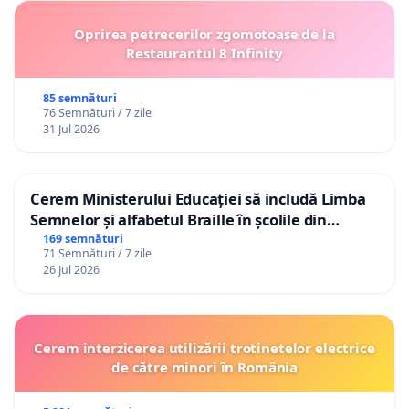
Oprirea petrecerilor zgomotoase de la
Restaurantul 8 Infinity
85 semnături
76 Semnături / 7 zile
31 Jul 2026
Cerem Ministerului Educației să includă Limba
Semnelor și alfabetul Braille în școlile din
Republica Moldova!
169 semnături
71 Semnături / 7 zile
26 Jul 2026
Cerem interzicerea utilizării trotinetelor electrice
de către minori în România