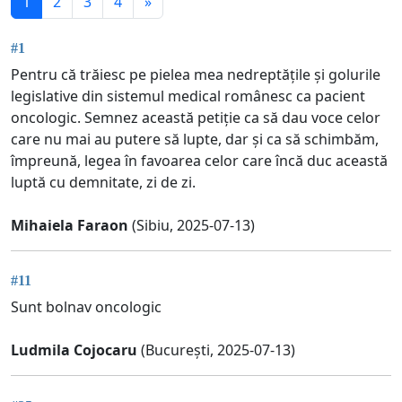
1
2
3
4
»
#1
Pentru că trăiesc pe pielea mea nedreptățile și golurile
legislative din sistemul medical românesc ca pacient
oncologic. Semnez această petiție ca să dau voce celor
care nu mai au putere să lupte, dar și ca să schimbăm,
împreună, legea în favoarea celor care încă duc această
luptă cu demnitate, zi de zi.
Mihaiela Faraon
(Sibiu, 2025-07-13)
#11
Sunt bolnav oncologic
Ludmila Cojocaru
(București, 2025-07-13)