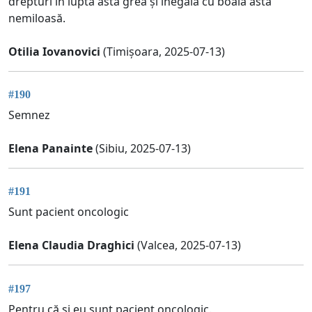
drepturi în lupta asta grea și inegală cu boala asta
nemiloasă.
Otilia Iovanovici
(Timișoara, 2025-07-13)
#190
Semnez
Elena Panainte
(Sibiu, 2025-07-13)
#191
Sunt pacient oncologic
Elena Claudia Draghici
(Valcea, 2025-07-13)
#197
Pentru că și eu sunt pacient oncologic.