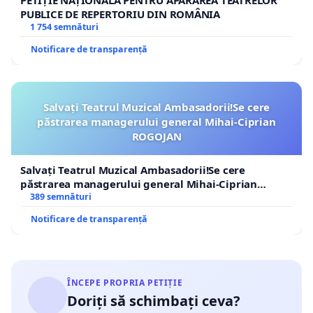
PUBLICE DE REPERTORIU DIN ROMÂNIA
1 754 semnături
Notificare de transparență
Salvați Teatrul Muzical Ambasadorii!Se cere
păstrarea managerului general Mihai-Ciprian
ROGOJAN
Salvați Teatrul Muzical Ambasadorii!Se cere
păstrarea managerului general Mihai-Ciprian
ROGOJAN
389 semnături
Notificare de transparență
ÎNCEPE PROPRIA PETIȚIE
Doriți să schimbați ceva?