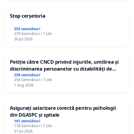
Stop cerșetoria
555 semnături
279 Semnături / 7 zile
30 Jul 2026
Petiție către CNCD privind injuriile, umilirea și
discriminarea persoanelor cu dizabilități de
către utilizatorul TikTok „Gorici”
258 semnături
258 Semnături / 7 zile
1 Aug 2026
Asigurați salarizare corectă pentru psihologii
din DGASPC și spitale
181 semnături
178 Semnături / 7 zile
31 Jul 2026