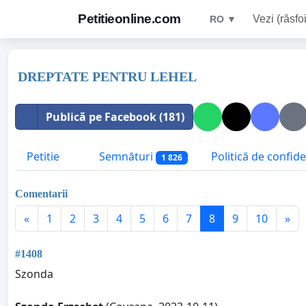
Petitieonline.com
Vezi (răsfoi
RO ▼
DREPTATE PENTRU LEHEL
Publică pe Facebook (181)
Petitie
Semnături
Politică de confide
1 826
Comentarii
«
1
2
3
4
5
6
7
8
9
10
»
#1408
Szonda