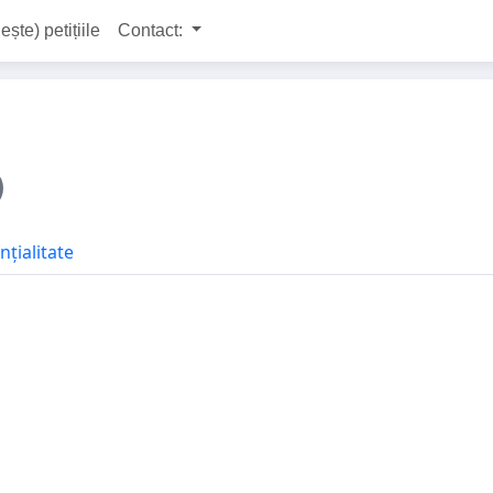
ește) petițiile
Contact:
nțialitate