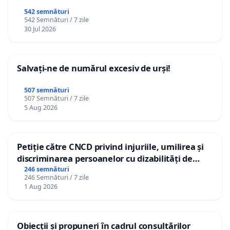
542 semnături
542 Semnături / 7 zile
30 Jul 2026
Salvați-ne de numărul excesiv de urși!
507 semnături
507 Semnături / 7 zile
5 Aug 2026
Petiție către CNCD privind injuriile, umilirea și
discriminarea persoanelor cu dizabilități de
către utilizatorul TikTok „Gorici”
246 semnături
246 Semnături / 7 zile
1 Aug 2026
Obiecții și propuneri în cadrul consultărilor