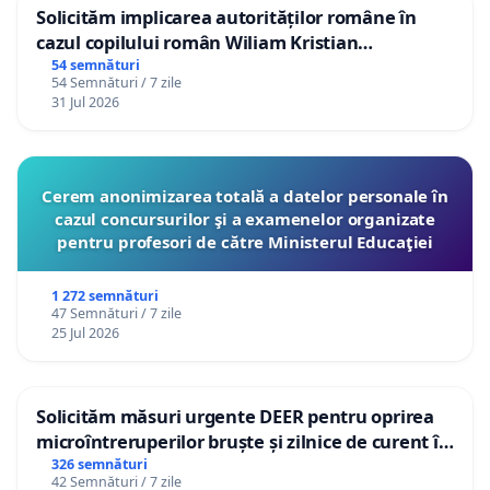
Solicităm implicarea autorităților române în
cazul copilului român Wiliam Kristian
Gheorghe, aflat în plasament în Danemarca de
54 semnături
54 Semnături / 7 zile
12 ani
31 Jul 2026
Cerem anonimizarea totală a datelor personale în
cazul concursurilor şi a examenelor organizate
pentru profesori de către Ministerul Educaţiei
1 272 semnături
47 Semnături / 7 zile
25 Jul 2026
Solicităm măsuri urgente DEER pentru oprirea
microîntreruperilor bruște și zilnice de curent în
Sâncraiu de Mureș și Nazna
326 semnături
42 Semnături / 7 zile