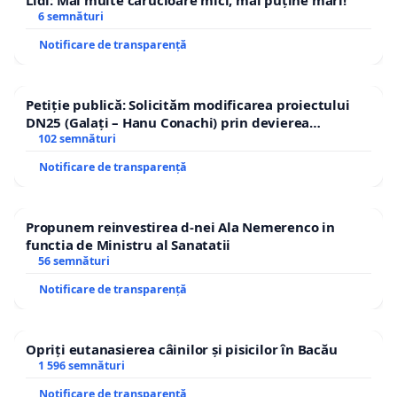
6 semnături
Notificare de transparență
Petiție publică: Solicităm modificarea proiectului
DN25 (Galați – Hanu Conachi) prin devierea
traseului în afara localităților!
102 semnături
Notificare de transparență
Propunem reinvestirea d-nei Ala Nemerenco in
functia de Ministru al Sanatatii
56 semnături
Notificare de transparență
Opriți eutanasierea câinilor și pisicilor în Bacău
1 596 semnături
Notificare de transparență