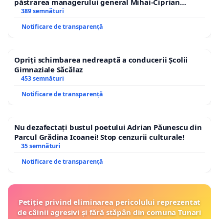
păstrarea managerului general Mihai-Ciprian
ROGOJAN
389 semnături
Notificare de transparență
Opriți schimbarea nedreaptă a conducerii Școlii
Gimnaziale Săcălaz
453 semnături
Notificare de transparență
Nu dezafectați bustul poetului Adrian Păunescu din
Parcul Grădina Icoanei! Stop cenzurii culturale!
35 semnături
Notificare de transparență
Petiție privind eliminarea pericolului reprezentat
de câinii agresivi și fără stăpân din comuna Tunari