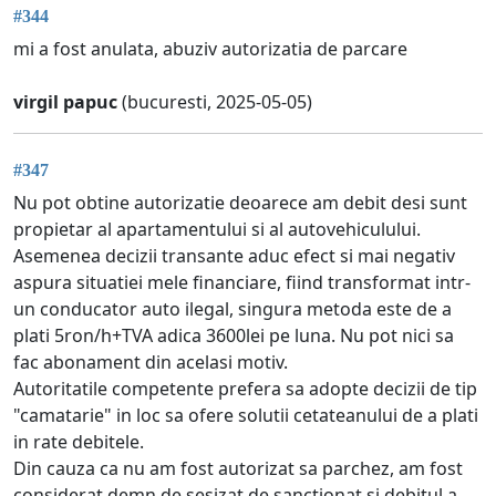
#344
mi a fost anulata, abuziv autorizatia de parcare
virgil papuc
(bucuresti, 2025-05-05)
#347
Nu pot obtine autorizatie deoarece am debit desi sunt
propietar al apartamentului si al autovehiculului.
Asemenea decizii transante aduc efect si mai negativ
aspura situatiei mele financiare, fiind transformat intr-
un conducator auto ilegal, singura metoda este de a
plati 5ron/h+TVA adica 3600lei pe luna. Nu pot nici sa
fac abonament din acelasi motiv.
Autoritatile competente prefera sa adopte decizii de tip
"camatarie" in loc sa ofere solutii cetateanului de a plati
in rate debitele.
Din cauza ca nu am fost autorizat sa parchez, am fost
considerat demn de sesizat de sanctionat si debitul a