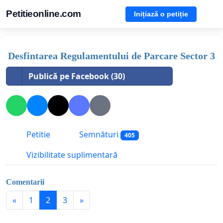
Petitieonline.com
Inițiază o petiție
Desfintarea Regulamentului de Parcare Sector 3
Publică pe Facebook (30)
Petitie
Semnături
405
Vizibilitate suplimentară
Comentarii
«
1
2
3
»