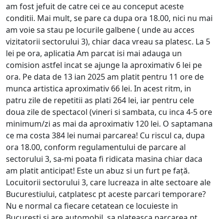
am fost jefuit de catre cei ce au conceput aceste
conditii. Mai mult, se pare ca dupa ora 18.00, nici nu mai
am voie sa stau pe locurile galbene ( unde au acces
vizitatorii sectorului 3), chiar daca vreau sa platesc. La 5
lei pe ora, aplicatia Am parcat isi mai adauga un
comision astfel incat se ajunge la aproximativ 6 lei pe
ora. Pe data de 13 ian 2025 am platit pentru 11 ore de
munca artistica aproximativ 66 lei. In acest ritm, in
patru zile de repetitii as plati 264 lei, iar pentru cele
doua zile de spectacol (vineri si sambata, cu inca 4-5 ore
minimum/zi as mai da aproximativ 120 lei. O saptamana
ce ma costa 384 lei numai parcarea! Cu riscul ca, dupa
ora 18.00, conform regulamentului de parcare al
sectorului 3, sa-mi poata fi ridicata masina chiar daca
am platit anticipat! Este un abuz si un furt pe față.
Locuitorii sectorului 3, care lucreaza in alte sectoare ale
Bucurestiului, catplatesc pt aceste parcari temporare?
Nu e normal ca fiecare cetatean ce locuieste in
Bucuresti si are automobil, sa plateasca parcarea pt