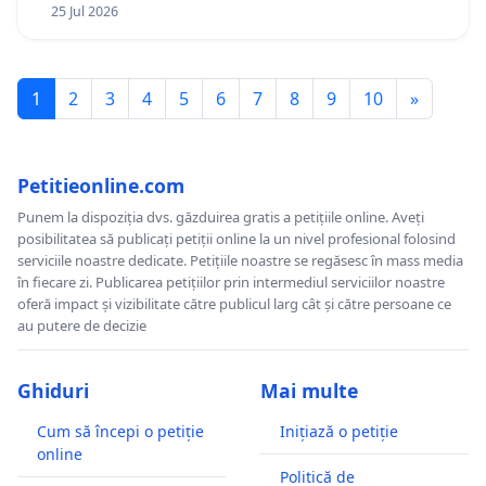
25 Jul 2026
1
2
3
4
5
6
7
8
9
10
»
Petitieonline.com
Punem la dispoziția dvs. găzduirea gratis a petițiile online. Aveți
posibilitatea să publicați petiții online la un nivel profesional folosind
serviciile noastre dedicate. Petițiile noastre se regăsesc în mass media
în fiecare zi. Publicarea petițiilor prin intermediul serviciilor noastre
oferă impact și vizibilitate către publicul larg cât și către persoane ce
au putere de decizie
Ghiduri
Mai multe
Cum să începi o petiție
Inițiază o petiție
online
Politică de