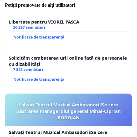
Petiții promovate de alți utilizatori
Libertate pentru VIOREL PAȘCA
30 287 semnături
Notificare de transparență
Solicităm combaterea urii online față de persoanele
cu dizabilități
7 525 semnături
Notificare de transparență
Salvați Teatrul Muzical Ambasadorii!Se cere
păstrarea managerului general Mihai-Ciprian
ROGOJAN
Salvați Teatrul Muzical Ambasadorii!Se cere