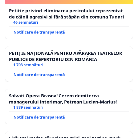
Petiție privind eliminarea pericolului reprezentat
de câinii agresivi și fără stăpân din comuna Tunari
46 semnături
Notificare de transparență
PETIȚIE NAȚIONALĂ PENTRU APĂRAREA TEATRELOR
PUBLICE DE REPERTORIU DIN ROMÂNIA
1 703 semnături
Notificare de transparență
Salvați Opera Brașov! Cerem demiterea
managerului interimar, Petrean Lucian-Marius!
1 889 semnături
Notificare de transparență
Lidl: Mai multe cărucioare mici, mai puține mari!