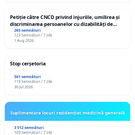
Petiție către CNCD privind injuriile, umilirea și
discriminarea persoanelor cu dizabilități de
către utilizatorul TikTok „Gorici”
265 semnături
123 Semnături / 7 zile
1 Aug 2026
Stop cerșetoria
561 semnături
119 Semnături / 7 zile
30 Jul 2026
Suplimentare locuri rezidențiat medicină generală
3 512 semnături
103 Semnături / 7 zile