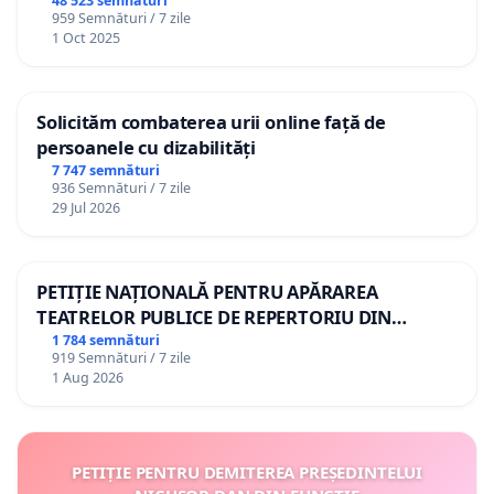
48 523 semnături
959 Semnături / 7 zile
1 Oct 2025
Solicităm combaterea urii online față de
persoanele cu dizabilități
7 747 semnături
936 Semnături / 7 zile
29 Jul 2026
PETIȚIE NAȚIONALĂ PENTRU APĂRAREA
TEATRELOR PUBLICE DE REPERTORIU DIN
ROMÂNIA
1 784 semnături
919 Semnături / 7 zile
1 Aug 2026
PETIȚIE PENTRU DEMITEREA PREȘEDINTELUI