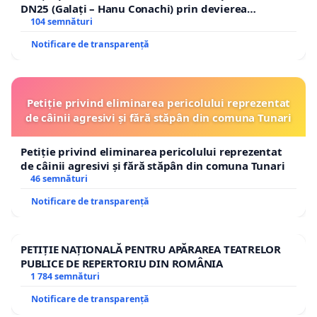
DN25 (Galați – Hanu Conachi) prin devierea
traseului în afara localităților!
104 semnături
Notificare de transparență
Petiție privind eliminarea pericolului reprezentat
de câinii agresivi și fără stăpân din comuna Tunari
Petiție privind eliminarea pericolului reprezentat
de câinii agresivi și fără stăpân din comuna Tunari
46 semnături
Notificare de transparență
PETIȚIE NAȚIONALĂ PENTRU APĂRAREA TEATRELOR
PUBLICE DE REPERTORIU DIN ROMÂNIA
1 784 semnături
Notificare de transparență