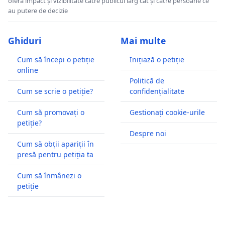
oferă impact și vizibilitate către publicul larg cât și către persoane ce
au putere de decizie
Ghiduri
Mai multe
Cum să începi o petiție
Inițiază o petiție
online
Politică de
Cum se scrie o petiție?
confidențialitate
Cum să promovați o
Gestionați cookie-urile
petiție?
Despre noi
Cum să obții apariții în
presă pentru petiția ta
Cum să înmânezi o
petiție