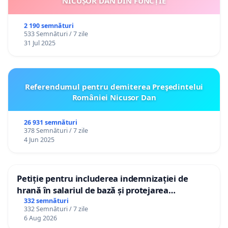
NICUȘOR DAN DIN FUNCȚIE
2 190 semnături
533 Semnături / 7 zile
31 Jul 2025
Referendumul pentru demiterea Preşedintelui
României Nicusor Dan
26 931 semnături
378 Semnături / 7 zile
4 Jun 2025
Petiție pentru includerea indemnizației de
hrană în salariul de bază și protejarea
gradațiilor de vechime pentru asistenții
332 semnături
332 Semnături / 7 zile
personali
6 Aug 2026