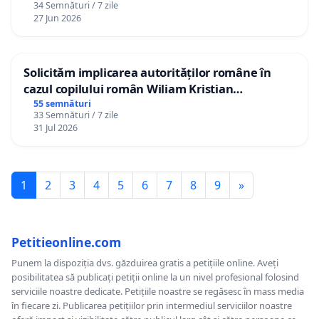
34 Semnături / 7 zile
27 Jun 2026
Solicităm implicarea autorităților române în
cazul copilului român Wiliam Kristian
Gheorghe, aflat în plasament în Danemarca de
55 semnături
33 Semnături / 7 zile
12 ani
31 Jul 2026
1
2
3
4
5
6
7
8
9
»
Petitieonline.com
Punem la dispoziția dvs. găzduirea gratis a petițiile online. Aveți
posibilitatea să publicați petiții online la un nivel profesional folosind
serviciile noastre dedicate. Petițiile noastre se regăsesc în mass media
în fiecare zi. Publicarea petițiilor prin intermediul serviciilor noastre