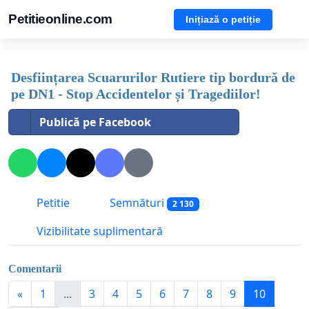
Petitieonline.com
Inițiază o petiție
Desființarea Scuarurilor Rutiere tip bordură de
pe DN1 - Stop Accidentelor și Tragediilor!
Publică pe Facebook
Petitie
Semnături
2 130
Vizibilitate suplimentară
Comentarii
«
1
...
3
4
5
6
7
8
9
10