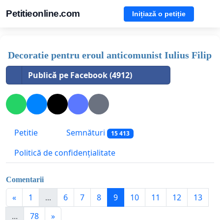
Petitieonline.com
Inițiază o petiție
Decoratie pentru eroul anticomunist Iulius Filip
Publică pe Facebook (4912)
Petitie
Semnături
15 413
Politică de confidențialitate
Comentarii
«
1
...
6
7
8
9
10
11
12
13
...
78
»