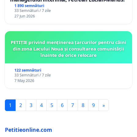
1 890 semnături
33 Semnături / 7 zile
27 Jun 2026
PETIȚIE privind menținerea țarcurilor pentru câini
din zona Lacului Noua și consultarea comunității
înainte de orice relocare
122 semnături
33 Semnături / 7 zile
7 May 2026
1
2
3
4
5
6
7
8
9
»
Petitieonline.com