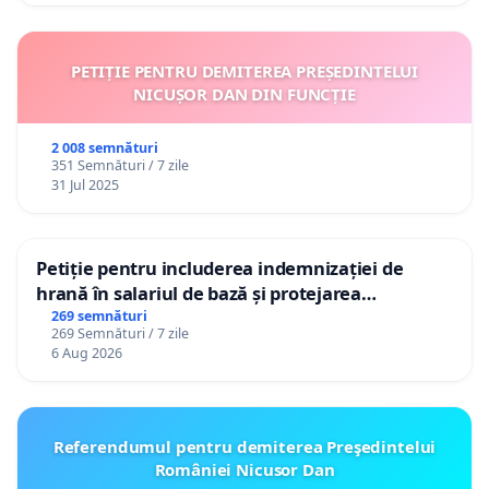
PETIȚIE PENTRU DEMITEREA PREȘEDINTELUI
NICUȘOR DAN DIN FUNCȚIE
2 008 semnături
351 Semnături / 7 zile
31 Jul 2025
Petiție pentru includerea indemnizației de
hrană în salariul de bază și protejarea
gradațiilor de vechime pentru asistenții
269 semnături
269 Semnături / 7 zile
personali
6 Aug 2026
Referendumul pentru demiterea Preşedintelui
României Nicusor Dan