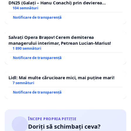
DN25 (Galați – Hanu Conachi) prin devierea
traseului în afara localităților!
104 semnături
Notificare de transparență
Salvați Opera Brașov! Cerem demiterea
managerului interimar, Petrean Lucian-Marius!
1 890 semnături
Notificare de transparență
Lidl: Mai multe cărucioare mici, mai puține mari!
7 semnături
Notificare de transparență
ÎNCEPE PROPRIA PETIȚIE
Doriți să schimbați ceva?