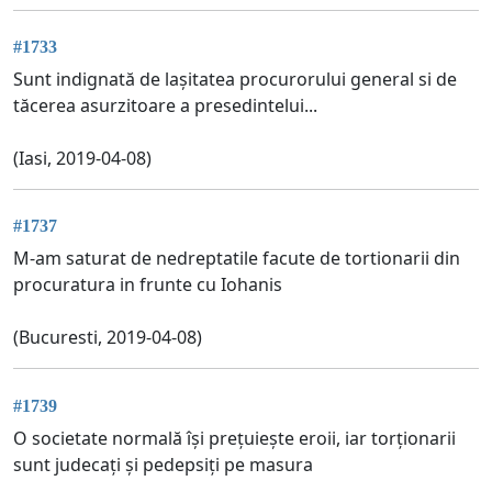
#1733
Sunt indignată de lașitatea procurorului general si de
tăcerea asurzitoare a presedintelui...
(Iasi, 2019-04-08)
#1737
M-am saturat de nedreptatile facute de tortionarii din
procuratura in frunte cu Iohanis
(Bucuresti, 2019-04-08)
#1739
O societate normală își prețuiește eroii, iar torționarii
sunt judecați și pedepsiți pe masura