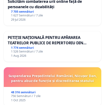
Solicităm combaterea urii online față de
persoanele cu dizabilități
7 705 semnături
1 627 Semnături / 7 zile
29 Jul 2026
PETIȚIE NAȚIONALĂ PENTRU APĂRAREA
TEATRELOR PUBLICE DE REPERTORIU DIN
ROMÂNIA
1 774 semnături
1 526 Semnături / 7 zile
1 Aug 2026
Suspendarea Președintelui României, Nicușor Dan,
pentru abuz de funcție și discreditarea statului
48 316 semnături
756 Semnături / 7 zile
1 Oct 2025