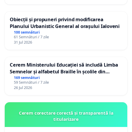
Obiecții și propuneri privind modificarea
Planului Urbanistic General al orașului Ialoveni
100 semnături
61 Semnături / 7 zile
31 Jul 2026
Cerem Ministerului Educației să includă Limba
Semnelor și alfabetul Braille în școlile din
Republica Moldova!
169 semnături
59 Semnături / 7 zile
26 Jul 2026
Cerem corectare corectă și transparentă la
titularizare