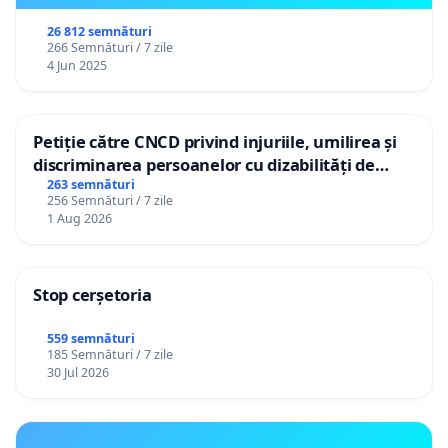
26 812 semnături
266 Semnături / 7 zile
4 Jun 2025
Petiție către CNCD privind injuriile, umilirea și
discriminarea persoanelor cu dizabilități de
către utilizatorul TikTok „Gorici”
263 semnături
256 Semnături / 7 zile
1 Aug 2026
Stop cerșetoria
559 semnături
185 Semnături / 7 zile
30 Jul 2026