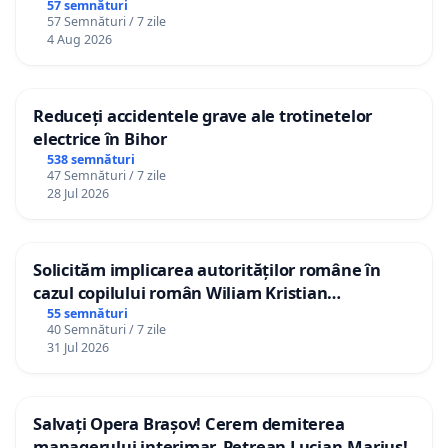
57 semnături
57 Semnături / 7 zile
4 Aug 2026
Reduceți accidentele grave ale trotinetelor
electrice în Bihor
538 semnături
47 Semnături / 7 zile
28 Jul 2026
Solicităm implicarea autorităților române în
cazul copilului român Wiliam Kristian
Gheorghe, aflat în plasament în Danemarca de
55 semnături
40 Semnături / 7 zile
12 ani
31 Jul 2026
Salvați Opera Brașov! Cerem demiterea
managerului interimar, Petrean Lucian-Marius!