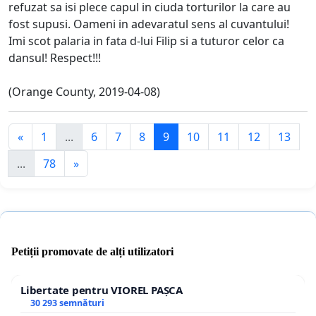
refuzat sa isi plece capul in ciuda torturilor la care au
fost supusi. Oameni in adevaratul sens al cuvantului!
Imi scot palaria in fata d-lui Filip si a tuturor celor ca
dansul! Respect!!!
(Orange County, 2019-04-08)
«
1
...
6
7
8
9
10
11
12
13
...
78
»
Petiții promovate de alți utilizatori
Libertate pentru VIOREL PAȘCA
30 293 semnături