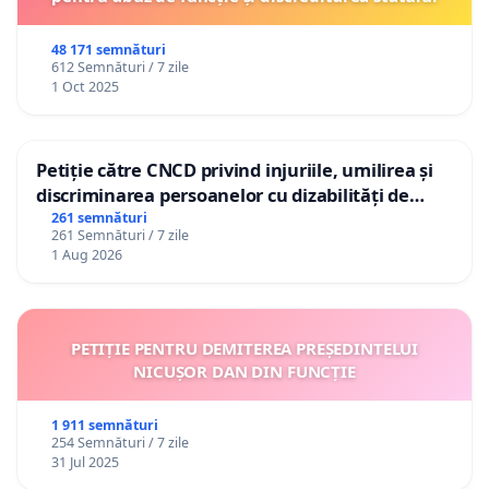
48 171 semnături
612 Semnături / 7 zile
1 Oct 2025
Petiție către CNCD privind injuriile, umilirea și
discriminarea persoanelor cu dizabilități de
către utilizatorul TikTok „Gorici”
261 semnături
261 Semnături / 7 zile
1 Aug 2026
PETIȚIE PENTRU DEMITEREA PREȘEDINTELUI
NICUȘOR DAN DIN FUNCȚIE
1 911 semnături
254 Semnături / 7 zile
31 Jul 2025