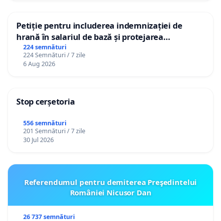
Petiție pentru includerea indemnizației de
hrană în salariul de bază și protejarea
gradațiilor de vechime pentru asistenții
224 semnături
224 Semnături / 7 zile
personali
6 Aug 2026
Stop cerșetoria
556 semnături
201 Semnături / 7 zile
30 Jul 2026
Referendumul pentru demiterea Preşedintelui
României Nicusor Dan
26 737 semnături