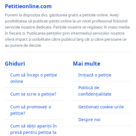
Petitieonline.com
Punem la dispoziția dvs. găzduirea gratis a petițiile online. Aveți
posibilitatea să publicați petiții online la un nivel profesional folosind
serviciile noastre dedicate. Petițiile noastre se regăsesc în mass media
în fiecare zi. Publicarea petițiilor prin intermediul serviciilor noastre
oferă impact și vizibilitate către publicul larg cât și către persoane ce
au putere de decizie
Ghiduri
Mai multe
Cum să începi o petiție
Inițiază o petiție
online
Politică de
Cum se scrie o petiție?
confidențialitate
Cum să promovați o
Gestionați cookie-urile
petiție?
Despre noi
Cum să obții apariții în
presă pentru petiția ta