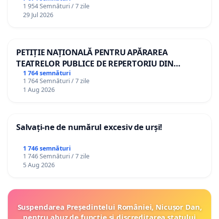
1 954 Semnături / 7 zile
29 Jul 2026
PETIȚIE NAȚIONALĂ PENTRU APĂRAREA
TEATRELOR PUBLICE DE REPERTORIU DIN
ROMÂNIA
1 764 semnături
1 764 Semnături / 7 zile
1 Aug 2026
Salvați-ne de numărul excesiv de urși!
1 746 semnături
1 746 Semnături / 7 zile
5 Aug 2026
Suspendarea Președintelui României, Nicușor Dan,
pentru abuz de funcție și discreditarea statului