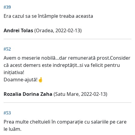
#39
Era cazul sa se întâmple treaba aceasta
Andrei Tolas
(Oradea, 2022-02-13)
#52
Avem o meserie nobilă...dar remunerată prost.Consider
că acest demers este indreptățit..si va felicit pentru
inițiativa!
Doamne-ajută!🤞
Rozalia Dorina Zaha
(Satu Mare, 2022-02-13)
#53
Prea multe cheltuieli în comparație cu salariile pe care
le luăm.