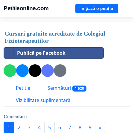
Petitieonline.com
Inițiază o petiție
Cursuri gratuite acreditate de Colegiul
Fizioterapeutilor
Publică pe Facebook
Petitie
Semnături
1 620
Vizibilitate suplimentară
Comentarii
1
2
3
4
5
6
7
8
9
»