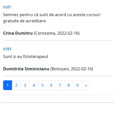
#187
Semnez pentru că sunt de acord cu aceste cursuri
gratuite de acreditare
Crina Dumitru
(Constanta, 2022-02-16)
#193
Sunt si eu fizioterapeut
Dumitrita Siminicianu
(Botoșani, 2022-02-16)
1
2
3
4
5
6
7
8
9
»