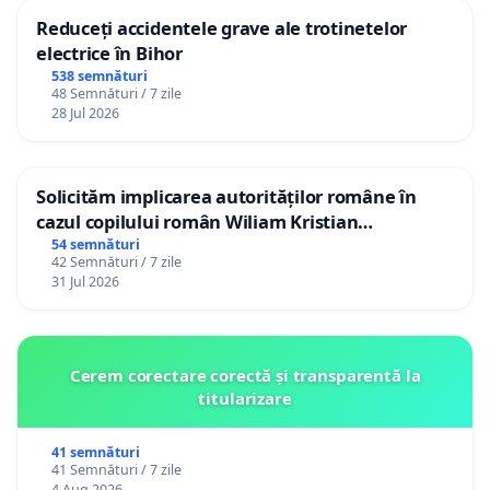
Reduceți accidentele grave ale trotinetelor
electrice în Bihor
538 semnături
48 Semnături / 7 zile
28 Jul 2026
Solicităm implicarea autorităților române în
cazul copilului român Wiliam Kristian
Gheorghe, aflat în plasament în Danemarca de
54 semnături
42 Semnături / 7 zile
12 ani
31 Jul 2026
Cerem corectare corectă și transparentă la
titularizare
41 semnături
41 Semnături / 7 zile
4 Aug 2026