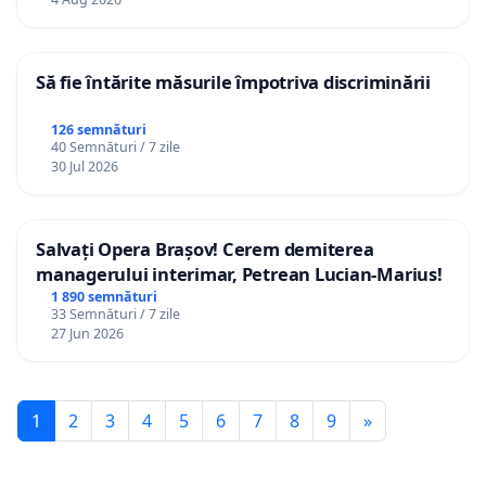
Să fie întărite măsurile împotriva discriminării
126 semnături
40 Semnături / 7 zile
30 Jul 2026
Salvați Opera Brașov! Cerem demiterea
managerului interimar, Petrean Lucian-Marius!
1 890 semnături
33 Semnături / 7 zile
27 Jun 2026
1
2
3
4
5
6
7
8
9
»