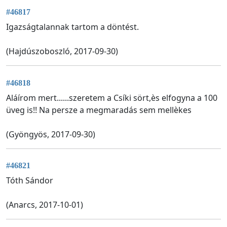
#46817
Igazságtalannak tartom a döntést.
(Hajdúszoboszló, 2017-09-30)
#46818
Aláírom mert......szeretem a Csíki sört,ès elfogyna a 100
üveg is!! Na persze a megmaradás sem mellèkes
(Gyöngyös, 2017-09-30)
#46821
Tóth Sándor
(Anarcs, 2017-10-01)