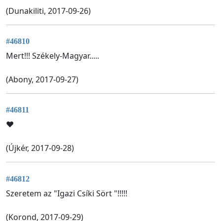
(Dunakiliti, 2017-09-26)
#46810
Mert!!! Székely-Magyar.....
(Abony, 2017-09-27)
#46811
❤️
(Újkér, 2017-09-28)
#46812
Szeretem az "Igazi Csíki Sört "!!!!!
(Korond, 2017-09-29)