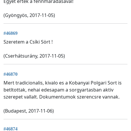
Egyet értek a fennmaradásával!
(Gyöngyös, 2017-11-05)
#46869
Szeretem a Csíki Sört !
(Cserhátsurány, 2017-11-05)
#46870
Mert tradicionalis, kivalo es a Kobanyai Polgari Sort is
betltottak, nehai edesapam a sorgyartasban aktiv
szerepet vallalt. Dokumentumok szerencsre vannak.
(Budapest, 2017-11-06)
#46874