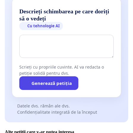
Descrieți schimbarea pe care doriți
să o vedeți
Cu tehnologie AI
Scrieți cu propriile cuvinte. AI va redacta o
petiție solidă pentru dvs.
Generează petiția
Datele dvs. rămân ale dvs.
Confidențialitate integrată de la început
Alte petiții care v-ar putea interesa