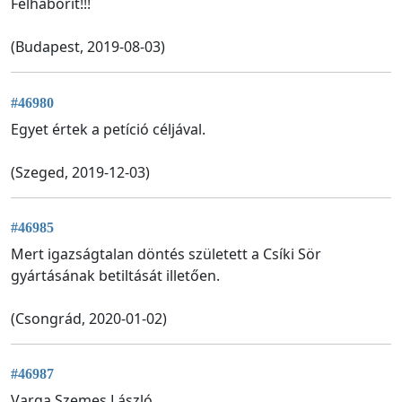
Felháborit!!!
(Budapest, 2019-08-03)
#46980
Egyet értek a petíció céljával.
(Szeged, 2019-12-03)
#46985
Mert igazságtalan döntés született a Csíki Sör
gyártásának betiltását illetően.
(Csongrád, 2020-01-02)
#46987
Varga Szemes László