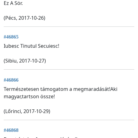
Ez A Sör.
(Pécs, 2017-10-26)
#46865
Iubesc Tinutul Secuiesc!
(Sibiu, 2017-10-27)
#46866
Természetesen támogatom a megmaradását!Aki
magyar,tartson össze!
(Lőrinci, 2017-10-29)
#46868