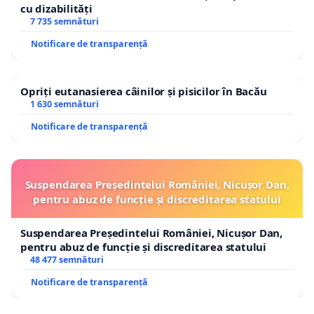
cu dizabilități
7 735 semnături
Notificare de transparență
Opriți eutanasierea câinilor și pisicilor în Bacău
1 630 semnături
Notificare de transparență
Suspendarea Președintelui României, Nicușor Dan,
pentru abuz de funcție și discreditarea statului
Suspendarea Președintelui României, Nicușor Dan,
pentru abuz de funcție și discreditarea statului
48 477 semnături
Notificare de transparență