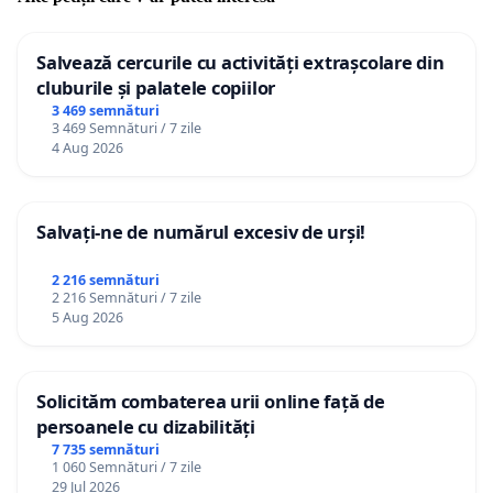
Salvează cercurile cu activități extrașcolare din
cluburile și palatele copiilor
3 469 semnături
3 469 Semnături / 7 zile
4 Aug 2026
Salvați-ne de numărul excesiv de urși!
2 216 semnături
2 216 Semnături / 7 zile
5 Aug 2026
Solicităm combaterea urii online față de
persoanele cu dizabilități
7 735 semnături
1 060 Semnături / 7 zile
29 Jul 2026