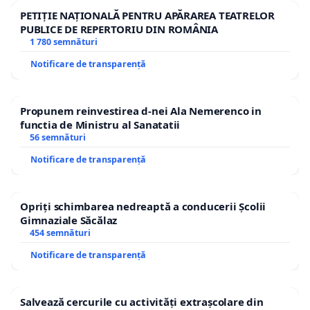
PETIȚIE NAȚIONALĂ PENTRU APĂRAREA TEATRELOR
PUBLICE DE REPERTORIU DIN ROMÂNIA
1 780 semnături
Notificare de transparență
Propunem reinvestirea d-nei Ala Nemerenco in
functia de Ministru al Sanatatii
56 semnături
Notificare de transparență
Opriți schimbarea nedreaptă a conducerii Școlii
Gimnaziale Săcălaz
454 semnături
Notificare de transparență
Salvează cercurile cu activități extrașcolare din