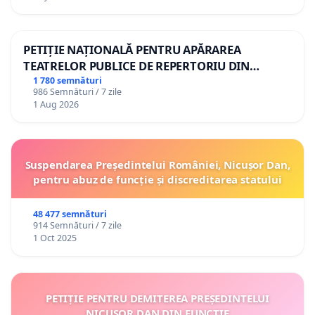
PETIȚIE NAȚIONALĂ PENTRU APĂRAREA
TEATRELOR PUBLICE DE REPERTORIU DIN
ROMÂNIA
1 780 semnături
986 Semnături / 7 zile
1 Aug 2026
Suspendarea Președintelui României, Nicușor Dan,
pentru abuz de funcție și discreditarea statului
48 477 semnături
914 Semnături / 7 zile
1 Oct 2025
PETIȚIE PENTRU DEMITEREA PREȘEDINTELUI
NICUȘOR DAN DIN FUNCȚIE