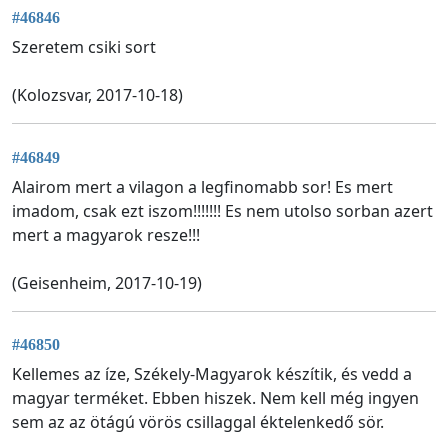
#46846
Szeretem csiki sort
(Kolozsvar, 2017-10-18)
#46849
Alairom mert a vilagon a legfinomabb sor! Es mert
imadom, csak ezt iszom!!!!!!! Es nem utolso sorban azert
mert a magyarok resze!!!
(Geisenheim, 2017-10-19)
#46850
Kellemes az íze, Székely-Magyarok készítik, és vedd a
magyar terméket. Ebben hiszek. Nem kell még ingyen
sem az az ötágú vörös csillaggal éktelenkedő sör.