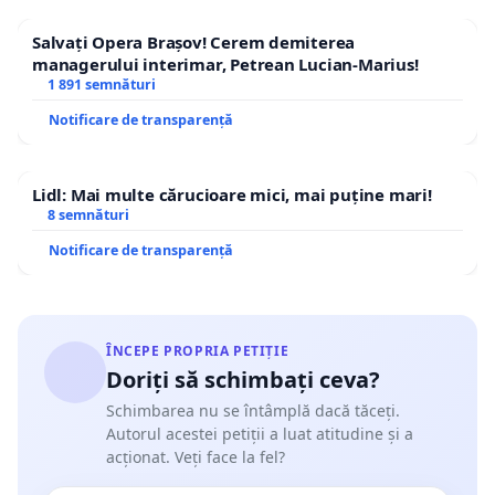
Salvați Opera Brașov! Cerem demiterea
managerului interimar, Petrean Lucian-Marius!
1 891 semnături
Notificare de transparență
Lidl: Mai multe cărucioare mici, mai puține mari!
8 semnături
Notificare de transparență
ÎNCEPE PROPRIA PETIȚIE
Doriți să schimbați ceva?
Schimbarea nu se întâmplă dacă tăceți.
Autorul acestei petiții a luat atitudine și a
acționat. Veți face la fel?