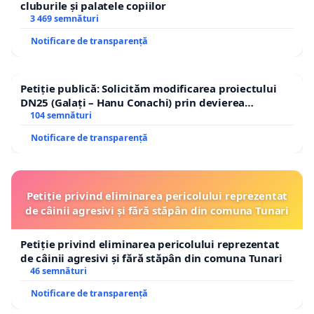
cluburile și palatele copiilor
3 469 semnături
Notificare de transparență
Petiție publică: Solicităm modificarea proiectului
DN25 (Galați – Hanu Conachi) prin devierea
traseului în afara localităților!
104 semnături
Notificare de transparență
Petiție privind eliminarea pericolului reprezentat
de câinii agresivi și fără stăpân din comuna Tunari
Petiție privind eliminarea pericolului reprezentat
de câinii agresivi și fără stăpân din comuna Tunari
46 semnături
Notificare de transparență