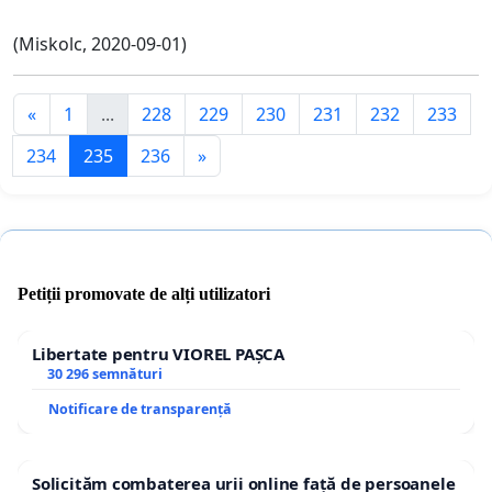
(Miskolc, 2020-09-01)
«
1
...
228
229
230
231
232
233
234
235
236
»
Petiții promovate de alți utilizatori
Libertate pentru VIOREL PAȘCA
30 296 semnături
Notificare de transparență
Solicităm combaterea urii online față de persoanele