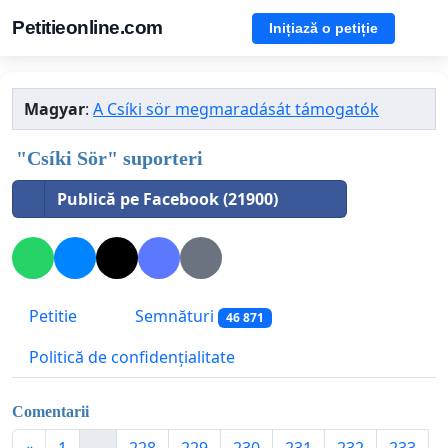
Petitieonline.com
Inițiază o petiție
Magyar
:
A Csíki sör megmaradását támogatók
"Csíki Sör" suporteri
Publică pe Facebook (21900)
Petitie
Semnături
46 871
Politică de confidențialitate
Comentarii
«
1
...
228
229
230
231
232
233