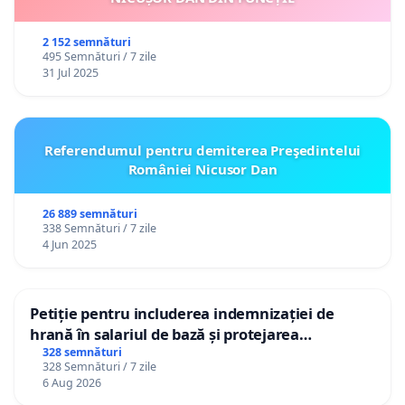
2 152 semnături
495 Semnături / 7 zile
31 Jul 2025
Referendumul pentru demiterea Preşedintelui
României Nicusor Dan
26 889 semnături
338 Semnături / 7 zile
4 Jun 2025
Petiție pentru includerea indemnizației de
hrană în salariul de bază și protejarea
gradațiilor de vechime pentru asistenții
328 semnături
328 Semnături / 7 zile
personali
6 Aug 2026