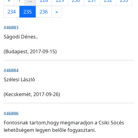
234
235
236
»
#46803
Sàgodi Dénes..
(Budapest, 2017-09-15)
#46804
Szélesi László
(Kecskemét, 2017-09-26)
#46806
Fontosnak tartom,hogy megmaradjon a Csiki Sör,és
lehetőségem legyen belőle fogyasztani.