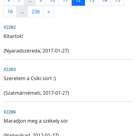
16
...
236
»
#2202
Kitartok!
(Nyaradszereda, 2017-01-27)
#2203
Szeretem a Csíki sört :)
(Szatmárnémeti, 2017-01-27)
#2206
Maradjon meg a székely sör
(Nagyvárad, 2017-01-27)