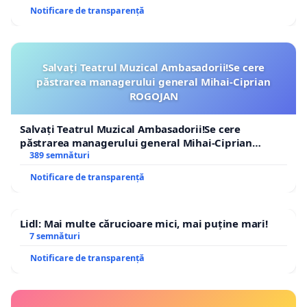
Notificare de transparență
Salvați Teatrul Muzical Ambasadorii!Se cere
păstrarea managerului general Mihai-Ciprian
ROGOJAN
Salvați Teatrul Muzical Ambasadorii!Se cere
păstrarea managerului general Mihai-Ciprian
ROGOJAN
389 semnături
Notificare de transparență
Lidl: Mai multe cărucioare mici, mai puține mari!
7 semnături
Notificare de transparență