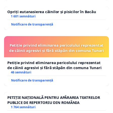
Opriți eutanasierea câinilor și pisicilor în Bacău
1 601 semnături
Notificare de transparență
Petiție privind eliminarea pericolului reprezentat
de câinii agresivi și fără stăpân din comuna Tunari
Petiție privind eliminarea pericolului reprezentat
de câinii agresivi și fără stăpân din comuna Tunari
46 semnături
Notificare de transparență
PETIȚIE NAȚIONALĂ PENTRU APĂRAREA TEATRELOR
PUBLICE DE REPERTORIU DIN ROMÂNIA
1 764 semnături