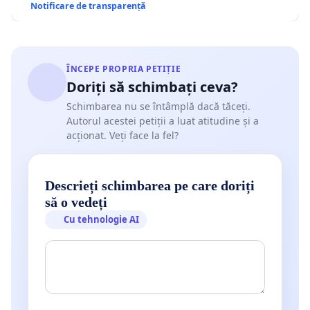
Notificare de transparență
ÎNCEPE PROPRIA PETIȚIE
Doriți să schimbați ceva?
Schimbarea nu se întâmplă dacă tăceți.
Autorul acestei petiții a luat atitudine și a
acționat. Veți face la fel?
Descrieți schimbarea pe care doriți
să o vedeți
Cu tehnologie AI