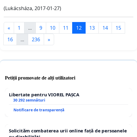
(Lukácsháza, 2017-01-27)
«
1
...
9
10
11
12
13
14
15
16
...
236
»
Petiții promovate de alți utilizatori
Libertate pentru VIOREL PAȘCA
30 292 semnături
Notificare de transparență
Solicităm combaterea urii online față de persoanele
cu dizabilități