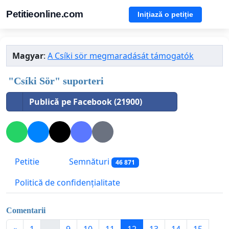
Petitieonline.com
Inițiază o petiție
Magyar
:
A Csíki sör megmaradását támogatók
"Csíki Sör" suporteri
Publică pe Facebook (21900)
Petitie
Semnături
46 871
Politică de confidențialitate
Comentarii
«
1
...
9
10
11
12
13
14
15