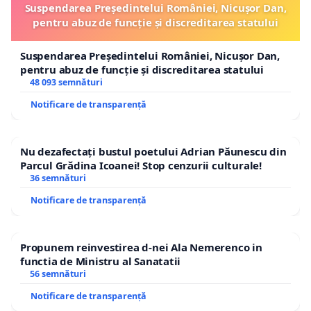
Suspendarea Președintelui României, Nicușor Dan,
pentru abuz de funcție și discreditarea statului
Suspendarea Președintelui României, Nicușor Dan,
pentru abuz de funcție și discreditarea statului
48 093 semnături
Notificare de transparență
Nu dezafectați bustul poetului Adrian Păunescu din
Parcul Grădina Icoanei! Stop cenzurii culturale!
36 semnături
Notificare de transparență
Propunem reinvestirea d-nei Ala Nemerenco in
functia de Ministru al Sanatatii
56 semnături
Notificare de transparență