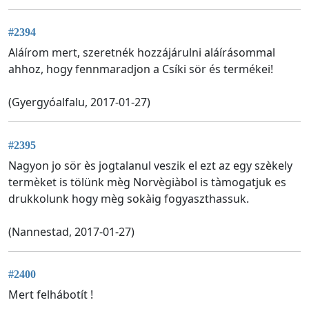
#2394
Aláírom mert, szeretnék hozzájárulni aláírásommal
ahhoz, hogy fennmaradjon a Csíki sör és termékei!
(Gyergyóalfalu, 2017-01-27)
#2395
Nagyon jo sör ès jogtalanul veszik el ezt az egy szèkely
termèket is tölünk mèg Norvègiàbol is tàmogatjuk es
drukkolunk hogy mèg sokàig fogyaszthassuk.
(Nannestad, 2017-01-27)
#2400
Mert felhábotít !