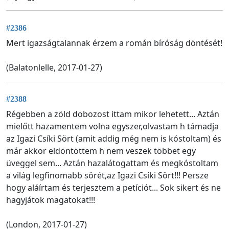
#2386
Mert igazságtalannak érzem a román bíróság döntését!
(Balatonlelle, 2017-01-27)
#2388
Régebben a zöld dobozost ittam mikor lehetett... Aztán
mielőtt hazamentem volna egyszer,olvastam h támadja
az Igazi Csíki Sört (amit addig még nem is kóstoltam) és
már akkor eldöntöttem h nem veszek többet egy
üveggel sem... Aztán hazalátogattam és megkóstoltam
a világ legfinomabb sörét,az Igazi Csíki Sört!!! Persze
hogy aláírtam és terjesztem a petíciót... Sok sikert és ne
hagyjátok magatokat!!!
(London, 2017-01-27)