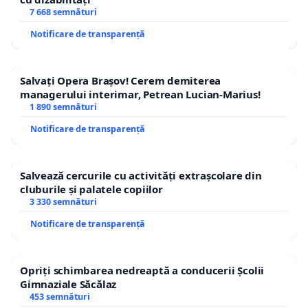
7 668 semnături
Notificare de transparență
Salvați Opera Brașov! Cerem demiterea
managerului interimar, Petrean Lucian-Marius!
1 890 semnături
Notificare de transparență
Salvează cercurile cu activități extrașcolare din
cluburile și palatele copiilor
3 330 semnături
Notificare de transparență
Opriți schimbarea nedreaptă a conducerii Școlii
Gimnaziale Săcălaz
453 semnături