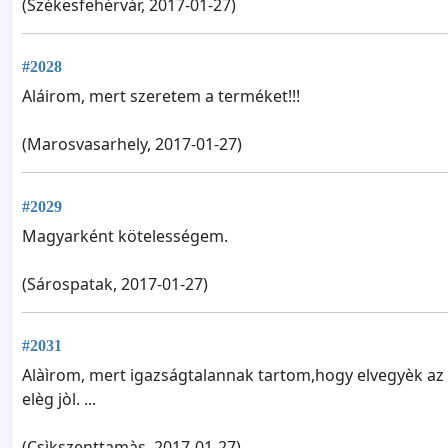
(Székesfehérvár, 2017-01-27)
#2028
Aláirom, mert szeretem a terméket!!!
(Marosvasarhely, 2017-01-27)
#2029
Magyarként kötelességem.
(Sárospatak, 2017-01-27)
#2031
Alàìrom, mert igazságtalannak tartom,hogy elvegyèk az 
elèg jòl. ...
(Csìkszenttamàs, 2017-01-27)