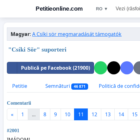
Petitieonline.com
Vezi (răsfoi
RO ▼
Magyar
:
A Csíki sör megmaradását támogatók
"Csíki Sör" suporteri
Publică pe Facebook (21900)
Petitie
Semnături
Politică de confid
46 871
Comentarii
«
1
...
8
9
10
11
12
13
14
15
#2001
IMÁDOM!