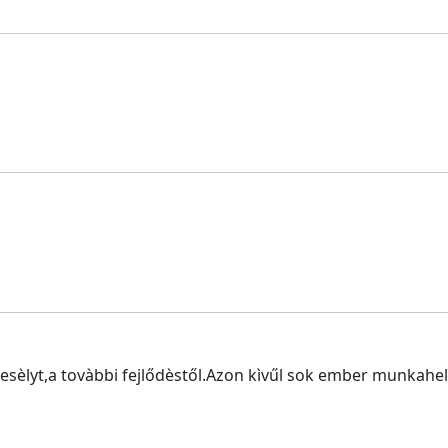
esèlyt,a tovàbbi fejlődèstől.Azon kìvűl sok ember munkahel