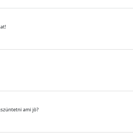
at!
szüntetni ami jò?