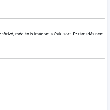
y sörivó, még én is imádom a Csíki sört. Ez támadás nem