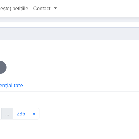
ește) petițiile
Contact:
ențialitate
...
236
»