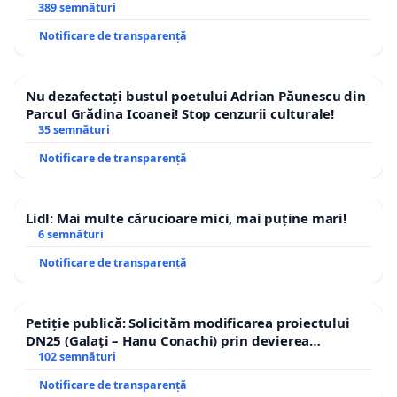
ROGOJAN
389 semnături
Notificare de transparență
Nu dezafectați bustul poetului Adrian Păunescu din
Parcul Grădina Icoanei! Stop cenzurii culturale!
35 semnături
Notificare de transparență
Lidl: Mai multe cărucioare mici, mai puține mari!
6 semnături
Notificare de transparență
Petiție publică: Solicităm modificarea proiectului
DN25 (Galați – Hanu Conachi) prin devierea
traseului în afara localităților!
102 semnături
Notificare de transparență