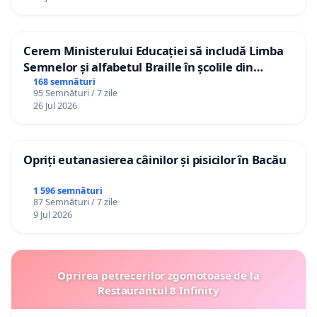
Cerem Ministerului Educației să includă Limba
Semnelor și alfabetul Braille în școlile din
Republica Moldova!
168 semnături
95 Semnături / 7 zile
26 Jul 2026
Opriți eutanasierea câinilor și pisicilor în Bacău
1 596 semnături
87 Semnături / 7 zile
9 Jul 2026
Oprirea petrecerilor zgomotoase de la
Restaurantul 8 Infinity