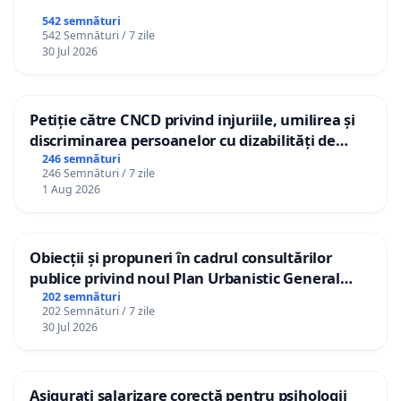
542 semnături
542 Semnături / 7 zile
30 Jul 2026
Petiție către CNCD privind injuriile, umilirea și
discriminarea persoanelor cu dizabilități de
către utilizatorul TikTok „Gorici”
246 semnături
246 Semnături / 7 zile
1 Aug 2026
Obiecții și propuneri în cadrul consultărilor
publice privind noul Plan Urbanistic General
(PUG) Ialoveni
202 semnături
202 Semnături / 7 zile
30 Jul 2026
Asigurați salarizare corectă pentru psihologii