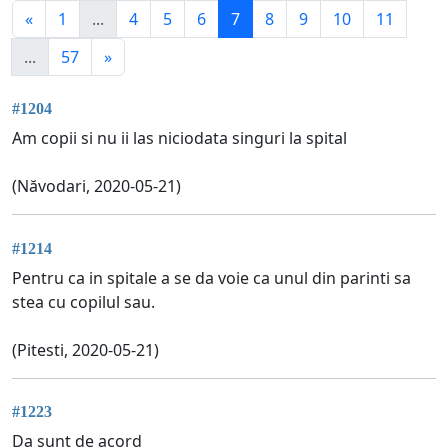
«
1
...
4
5
6
7
8
9
10
11
...
57
»
#1204
Am copii si nu ii las niciodata singuri la spital
(Năvodari, 2020-05-21)
#1214
Pentru ca in spitale a se da voie ca unul din parinti sa
stea cu copilul sau.
(Pitesti, 2020-05-21)
#1223
Da sunt de acord