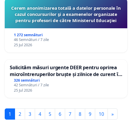
Cerem anonimizarea totală a datelor personale în
cazul concursurilor şi a examenelor organizate
pentru profesori de către Ministerul Educaţiei
1 272 semnături
46 Semnături / 7 zile
25 Jul 2026
Solicităm măsuri urgente DEER pentru oprirea
microîntreruperilor bruște și zilnice de curent în
Sâncraiu de Mureș și Nazna
326 semnături
42 Semnături / 7 zile
25 Jul 2026
1
2
3
4
5
6
7
8
9
10
»