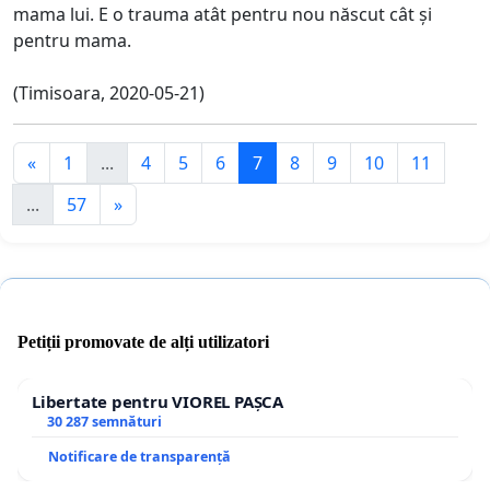
mama lui. E o trauma atât pentru nou născut cât și
pentru mama.
(Timisoara, 2020-05-21)
«
1
...
4
5
6
7
8
9
10
11
...
57
»
Petiții promovate de alți utilizatori
Libertate pentru VIOREL PAȘCA
30 287 semnături
Notificare de transparență