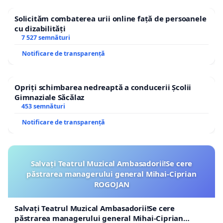
Solicităm combaterea urii online față de persoanele
cu dizabilități
7 527 semnături
Notificare de transparență
Opriți schimbarea nedreaptă a conducerii Școlii
Gimnaziale Săcălaz
453 semnături
Notificare de transparență
Salvați Teatrul Muzical Ambasadorii!Se cere
păstrarea managerului general Mihai-Ciprian
ROGOJAN
Salvați Teatrul Muzical Ambasadorii!Se cere
păstrarea managerului general Mihai-Ciprian