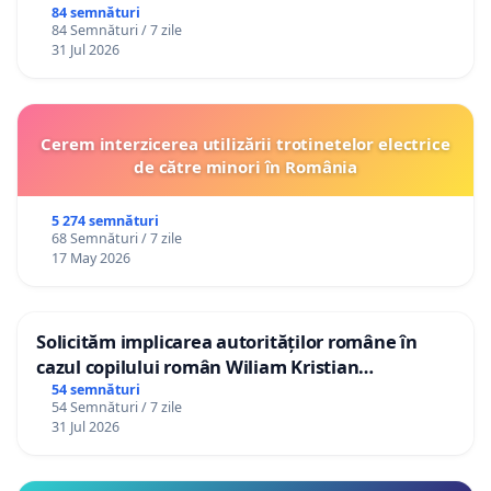
84 semnături
84 Semnături / 7 zile
31 Jul 2026
Cerem interzicerea utilizării trotinetelor electrice
de către minori în România
5 274 semnături
68 Semnături / 7 zile
17 May 2026
Solicităm implicarea autorităților române în
cazul copilului român Wiliam Kristian
Gheorghe, aflat în plasament în Danemarca de
54 semnături
54 Semnături / 7 zile
12 ani
31 Jul 2026