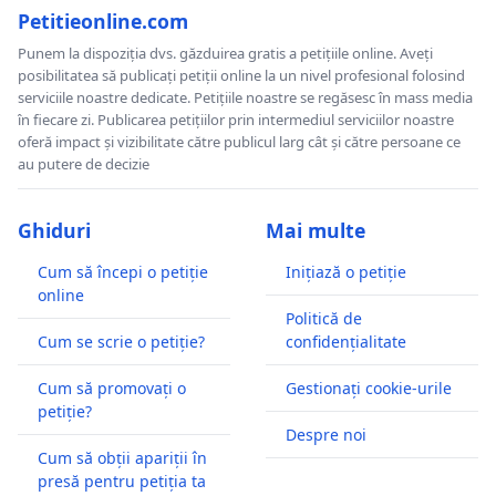
Petitieonline.com
Punem la dispoziția dvs. găzduirea gratis a petițiile online. Aveți
posibilitatea să publicați petiții online la un nivel profesional folosind
serviciile noastre dedicate. Petițiile noastre se regăsesc în mass media
în fiecare zi. Publicarea petițiilor prin intermediul serviciilor noastre
oferă impact și vizibilitate către publicul larg cât și către persoane ce
au putere de decizie
Ghiduri
Mai multe
Cum să începi o petiție
Inițiază o petiție
online
Politică de
Cum se scrie o petiție?
confidențialitate
Cum să promovați o
Gestionați cookie-urile
petiție?
Despre noi
Cum să obții apariții în
presă pentru petiția ta