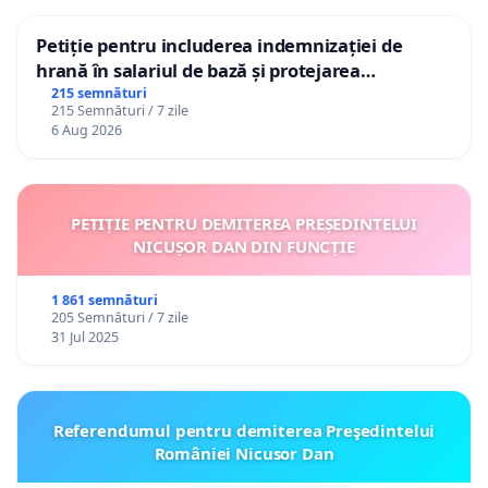
Petiție pentru includerea indemnizației de
hrană în salariul de bază și protejarea
gradațiilor de vechime pentru asistenții
215 semnături
215 Semnături / 7 zile
personali
6 Aug 2026
PETIȚIE PENTRU DEMITEREA PREȘEDINTELUI
NICUȘOR DAN DIN FUNCȚIE
1 861 semnături
205 Semnături / 7 zile
31 Jul 2025
Referendumul pentru demiterea Preşedintelui
României Nicusor Dan