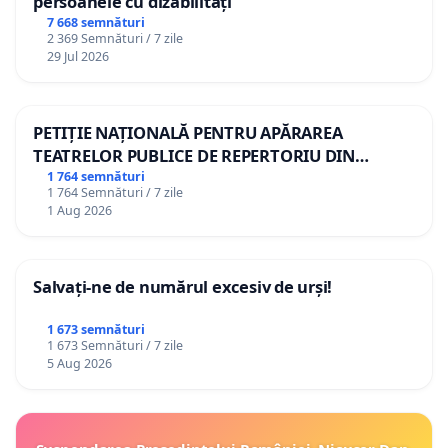
persoanele cu dizabilități
7 668 semnături
2 369 Semnături / 7 zile
29 Jul 2026
PETIȚIE NAȚIONALĂ PENTRU APĂRAREA
TEATRELOR PUBLICE DE REPERTORIU DIN
ROMÂNIA
1 764 semnături
1 764 Semnături / 7 zile
1 Aug 2026
Salvați-ne de numărul excesiv de urși!
1 673 semnături
1 673 Semnături / 7 zile
5 Aug 2026