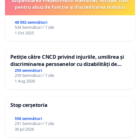
Suspendarea Președintelui României, Nicușor Dan,
pentru abuz de funcție și discreditarea statului
48 092 semnături
534 Semnături / 7 zile
1 Oct 2025
Petiție către CNCD privind injuriile, umilirea și
discriminarea persoanelor cu dizabilități de
către utilizatorul TikTok „Gorici”
259 semnături
259 Semnături / 7 zile
1 Aug 2026
Stop cerșetoria
556 semnături
231 Semnături / 7 zile
30 Jul 2026