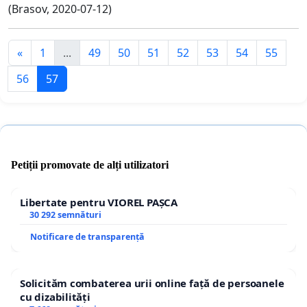
(Brasov, 2020-07-12)
«
1
...
49
50
51
52
53
54
55
56
57
Petiții promovate de alți utilizatori
Libertate pentru VIOREL PAȘCA
30 292 semnături
Notificare de transparență
Solicităm combaterea urii online față de persoanele
cu dizabilități