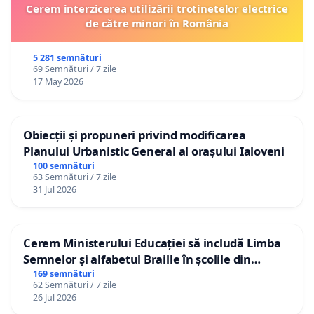
Cerem interzicerea utilizării trotinetelor electrice
de către minori în România
5 281 semnături
69 Semnături / 7 zile
17 May 2026
Obiecții și propuneri privind modificarea
Planului Urbanistic General al orașului Ialoveni
100 semnături
63 Semnături / 7 zile
31 Jul 2026
Cerem Ministerului Educației să includă Limba
Semnelor și alfabetul Braille în școlile din
Republica Moldova!
169 semnături
62 Semnături / 7 zile
26 Jul 2026