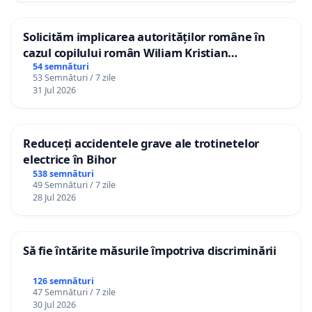
Solicităm implicarea autorităților române în
cazul copilului român Wiliam Kristian
Gheorghe, aflat în plasament în Danemarca de
54 semnături
53 Semnături / 7 zile
12 ani
31 Jul 2026
Reduceți accidentele grave ale trotinetelor
electrice în Bihor
538 semnături
49 Semnături / 7 zile
28 Jul 2026
Să fie întărite măsurile împotriva discriminării
126 semnături
47 Semnături / 7 zile
30 Jul 2026