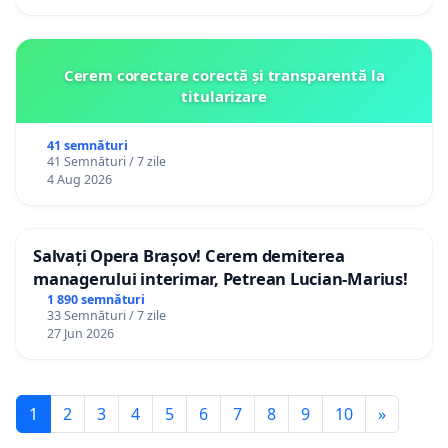
Cerem corectare corectă și transparentă la
titularizare
41 semnături
41 Semnături / 7 zile
4 Aug 2026
Salvați Opera Brașov! Cerem demiterea
managerului interimar, Petrean Lucian-Marius!
1 890 semnături
33 Semnături / 7 zile
27 Jun 2026
1
2
3
4
5
6
7
8
9
10
»