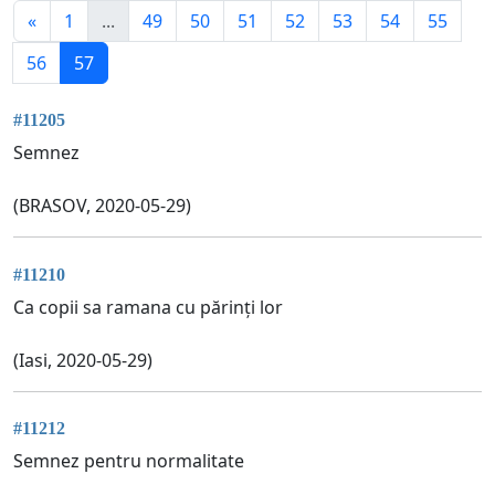
«
1
...
49
50
51
52
53
54
55
56
57
#11205
Semnez
(BRASOV, 2020-05-29)
#11210
Ca copii sa ramana cu părinți lor
(Iasi, 2020-05-29)
#11212
Semnez pentru normalitate