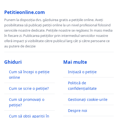
Petitieonline.com
Punem la dispoziția dvs. găzduirea gratis a petițiile online. Aveți
posibilitatea să publicați petiții online la un nivel profesional folosind
serviciile noastre dedicate. Petițiile noastre se regăsesc în mass media
în fiecare zi. Publicarea petițiilor prin intermediul serviciilor noastre
oferă impact și vizibilitate către publicul larg cât și către persoane ce
au putere de decizie
Ghiduri
Mai multe
Cum să începi o petiție
Inițiază o petiție
online
Politică de
Cum se scrie o petiție?
confidențialitate
Cum să promovați o
Gestionați cookie-urile
petiție?
Despre noi
Cum să obții apariții în