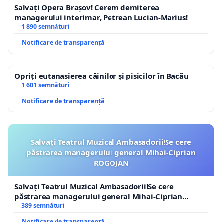
Salvați Opera Brașov! Cerem demiterea
managerului interimar, Petrean Lucian-Marius!
1 890 semnături
Notificare de transparență
Opriți eutanasierea câinilor și pisicilor în Bacău
1 601 semnături
Notificare de transparență
Salvați Teatrul Muzical Ambasadorii!Se cere
păstrarea managerului general Mihai-Ciprian
ROGOJAN
Salvați Teatrul Muzical Ambasadorii!Se cere
păstrarea managerului general Mihai-Ciprian
ROGOJAN
389 semnături
Notificare de transparență