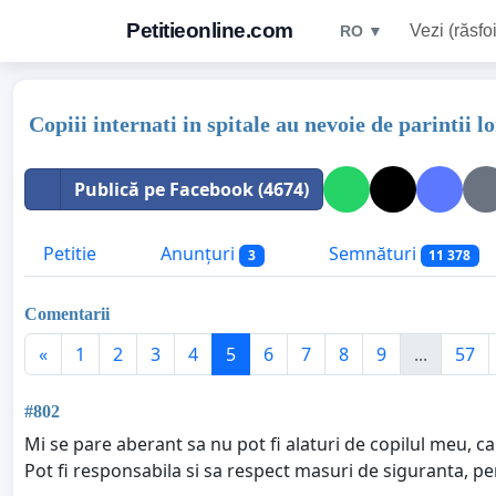
Petitieonline.com
Vezi (răsfoi
RO ▼
Copiii internati in spitale au nevoie de parintii lo
Publică pe Facebook (4674)
Petitie
Anunțuri
Semnături
3
11 378
Comentarii
«
1
2
3
4
5
6
7
8
9
...
57
#802
Mi se pare aberant sa nu pot fi alaturi de copilul meu, car
Pot fi responsabila si sa respect masuri de siguranta, pen