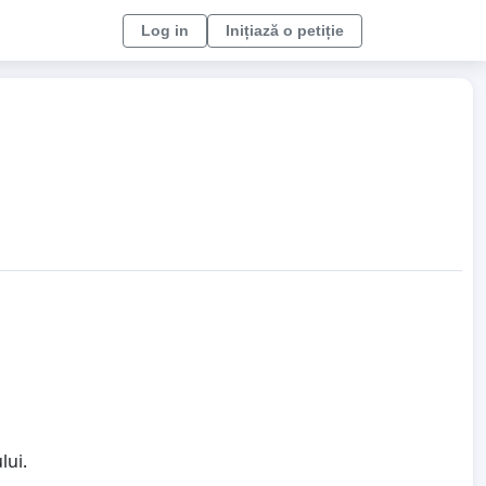
Log in
Inițiază o petiție
lui.