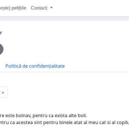
ește) petițiile
Contact:
r
Politică de confidențialitate
»
e este bolnav, pentru ca exista alte boli.
tru ca acestea sint pentru binele atat al meu cat si al copilu