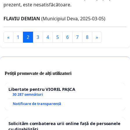
prezent, este nesatisfăcătoare.
FLAVIU DEMIAN
(Municipiul Deva, 2025-03-05)
«
1
2
3
4
5
6
7
8
»
Petiții promovate de alți utilizatori
Libertate pentru VIOREL PAȘCA
30 287 semnături
Notificare de transparență
Solicităm combaterea urii online față de persoanele
cu dizabilități