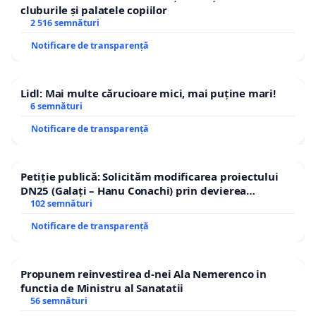
cluburile și palatele copiilor
2 516 semnături
Notificare de transparență
Lidl: Mai multe cărucioare mici, mai puține mari!
6 semnături
Notificare de transparență
Petiție publică: Solicităm modificarea proiectului
DN25 (Galați – Hanu Conachi) prin devierea
traseului în afara localităților!
102 semnături
Notificare de transparență
Propunem reinvestirea d-nei Ala Nemerenco in
functia de Ministru al Sanatatii
56 semnături