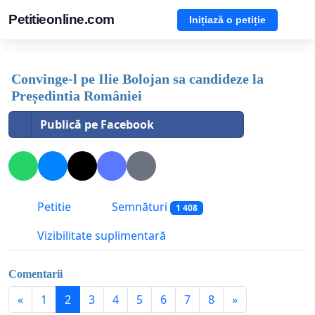
Petitieonline.com
Inițiază o petiție
Convinge-l pe Ilie Bolojan sa candideze la
Președintia României
Publică pe Facebook
Petitie
Semnături
1 408
Vizibilitate suplimentară
Comentarii
«
1
2
3
4
5
6
7
8
»