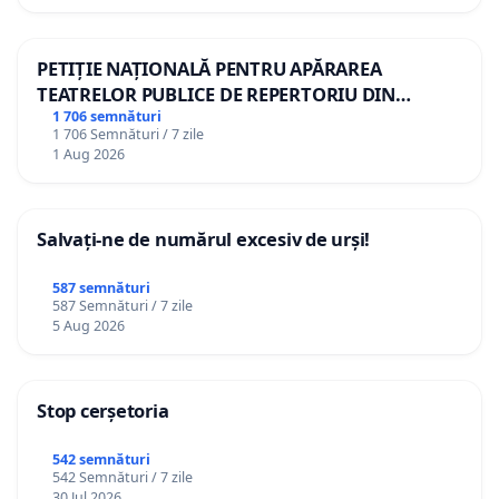
PETIȚIE NAȚIONALĂ PENTRU APĂRAREA
TEATRELOR PUBLICE DE REPERTORIU DIN
ROMÂNIA
1 706 semnături
1 706 Semnături / 7 zile
1 Aug 2026
Salvați-ne de numărul excesiv de urși!
587 semnături
587 Semnături / 7 zile
5 Aug 2026
Stop cerșetoria
542 semnături
542 Semnături / 7 zile
30 Jul 2026