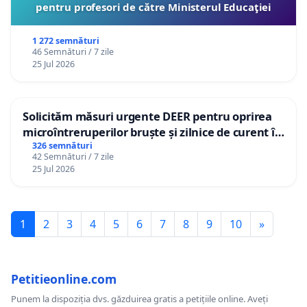
pentru profesori de către Ministerul Educaţiei
1 272 semnături
46 Semnături / 7 zile
25 Jul 2026
Solicităm măsuri urgente DEER pentru oprirea
microîntreruperilor bruște și zilnice de curent în
Sâncraiu de Mureș și Nazna
326 semnături
42 Semnături / 7 zile
25 Jul 2026
1
2
3
4
5
6
7
8
9
10
»
Petitieonline.com
Punem la dispoziția dvs. găzduirea gratis a petițiile online. Aveți