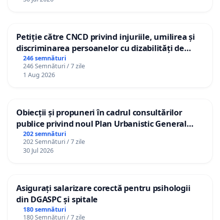
Petiție către CNCD privind injuriile, umilirea și
discriminarea persoanelor cu dizabilități de
către utilizatorul TikTok „Gorici”
246 semnături
246 Semnături / 7 zile
1 Aug 2026
Obiecții și propuneri în cadrul consultărilor
publice privind noul Plan Urbanistic General
(PUG) Ialoveni
202 semnături
202 Semnături / 7 zile
30 Jul 2026
Asigurați salarizare corectă pentru psihologii
din DGASPC și spitale
180 semnături
180 Semnături / 7 zile