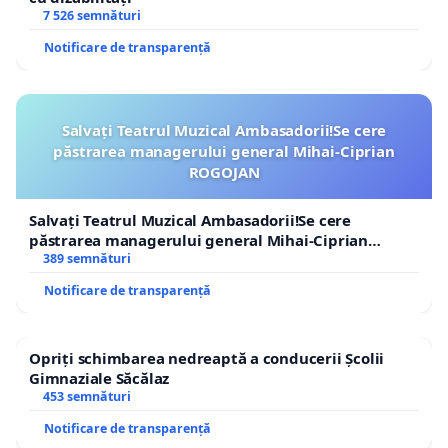
7 526 semnături
Notificare de transparență
Salvați Teatrul Muzical Ambasadorii!Se cere
păstrarea managerului general Mihai-Ciprian
ROGOJAN
Salvați Teatrul Muzical Ambasadorii!Se cere
păstrarea managerului general Mihai-Ciprian
ROGOJAN
389 semnături
Notificare de transparență
Opriți schimbarea nedreaptă a conducerii Școlii
Gimnaziale Săcălaz
453 semnături
Notificare de transparență