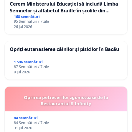
Cerem Ministerului Educației să includă Limba
Semnelor și alfabetul Braille în școlile din
Republica Moldova!
168 semnături
95 Semnături / 7 zile
26 Jul 2026
Opriți eutanasierea câinilor și pisicilor în Bacău
1 596 semnături
87 Semnături / 7 zile
9 Jul 2026
Oprirea petrecerilor zgomotoase de la
Restaurantul 8 Infinity
84 semnături
84 Semnături / 7 zile
31 Jul 2026