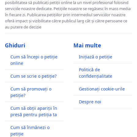
posibilitatea să publicați petiții online la un nivel profesional folosind
serviciile noastre dedicate. Petițiile noastre se regăsesc în mass media
în fiecare zi. Publicarea petițiilor prin intermediul serviciilor noastre
oferă impact și vizibilitate către publicul larg cât și către persoane ce
au putere de decizie
Ghiduri
Mai multe
Cum să începi o petiție
Inițiază o petiție
online
Politică de
Cum se scrie o petiție?
confidențialitate
Cum să promovați o
Gestionați cookie-urile
petiție?
Despre noi
Cum să obții apariții în
presă pentru petiția ta
Cum să înmânezi o
petiție