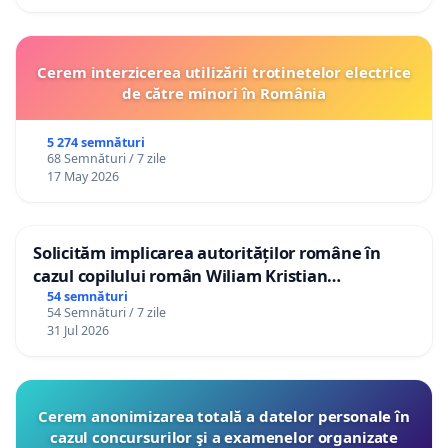
Cerem interzicerea utilizării trotinetelor electrice
de către minori în România
5 274 semnături
68 Semnături / 7 zile
17 May 2026
Solicităm implicarea autorităților române în
cazul copilului român Wiliam Kristian
Gheorghe, aflat în plasament în Danemarca de
54 semnături
54 Semnături / 7 zile
12 ani
31 Jul 2026
Cerem anonimizarea totală a datelor personale în
cazul concursurilor şi a examenelor organizate