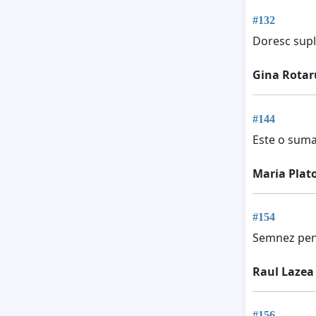
#132
Doresc supli
Gina Rotar
#144
Este o suma
Maria Plat
#154
Semnez pent
Raul Lazea
#156