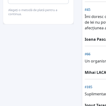
#45
Alegeți o metodă de plată pentru a
continua.
Îmi doresc c
de lei nu po
afecțiunea 
Ioana Pasc
#66
Un organism
Mihai LAC
#105
Suplimentar
Ionut Tara