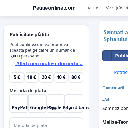
Petitieonline.com
Vezi (răsfoi
RO ▼
Semnați ac
Publicitate plătită
Spitalulu
Petitieonline.com va promova
această petiție către un număr de
Publi
3,000
persoane.
Aflați mai multe informații...
Petitie
5 €
10 €
20 €
40 €
80 €
Comentarii
Metoda de plată
#34
PayPal
Google Pay
Apple Pay
Card bancar
Semnez pent
Melisa-Teo
Metoda de plată