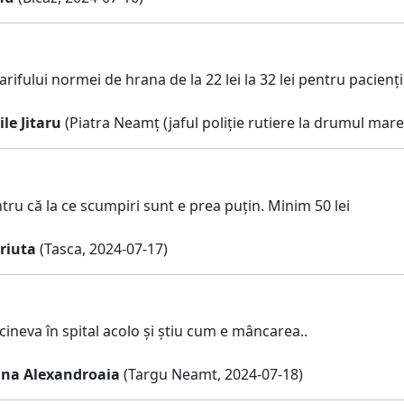
rifului normei de hrana de la 22 lei la 32 lei pentru pacienții
ile Jitaru
(Piatra Neamț (jaful poliție rutiere la drumul mare
ru că la ce scumpiri sunt e prea puțin. Minim 50 lei
riuta
(Tasca, 2024-07-17)
ineva în spital acolo și știu cum e mâncarea..
tina Alexandroaia
(Targu Neamt, 2024-07-18)