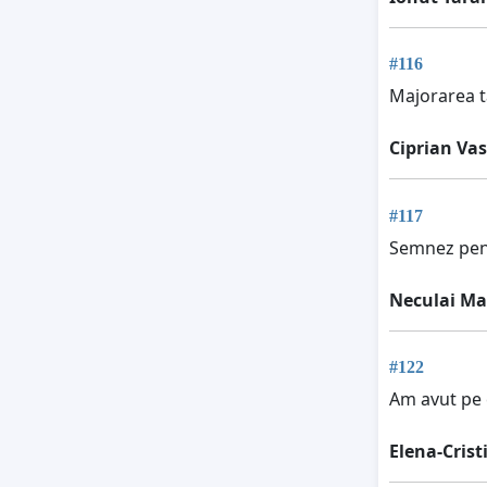
#116
Majorarea ta
Ciprian Vas
#117
Semnez pent
Neculai Ma
#122
Am avut pe c
Elena-Cris