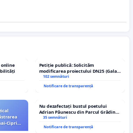
 online
Petiție publică: Solicităm
bilități
modificarea proiectului DN25 (Galați
– Hanu Conachi) prin devierea
102 semnături
traseului în afara localităților!
Notificare de transparență
Nu dezafectați bustul poetului
ical
Adrian Păunescu din Parcul Grădina
ăstrarea
Icoanei! Stop cenzurii culturale!
35 semnături
ai-Ciprian
Notificare de transparență