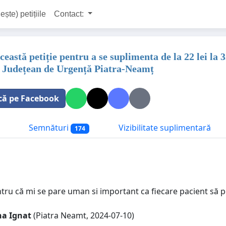
ește) petițiile
Contact:
eastă petiție pentru a se suplimenta de la 22 lei la 3
i Județean de Urgență Piatra-Neamț
că pe Facebook
Semnături
Vizibilitate suplimentară
174
ru că mi se pare uman si important ca fiecare pacient să 
na Ignat
(Piatra Neamt, 2024-07-10)