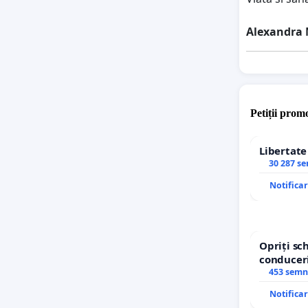
Alexandra
Petiții promo
Libertat
30 287 s
Notifica
Opriți s
conduceri
453 semn
Notifica