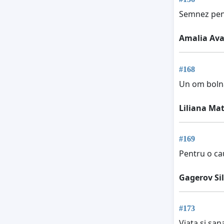
Semnez pent
Amalia Ava
#168
Un om bolna
Liliana Ma
#169
Pentru o ca
Gagerov Si
#173
Viata si sa