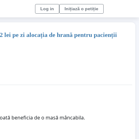
Log in
Inițiază o petiție
2 lei pe zi alocația de hrană pentru pacienții
poată beneficia de o masă mâncabila.