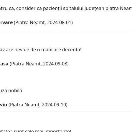
ru ca, consider ca pacienții spitalului județean piatra Ne
rvare
(Piatra Neamț, 2024-08-01)
v are nevoie de o mancare decenta!
tasa
(Piatra Neamt, 2024-09-08)
uză nobilă
lviu
(Piatra Neamț, 2024-09-10)
natatea sunt cele mai importante!