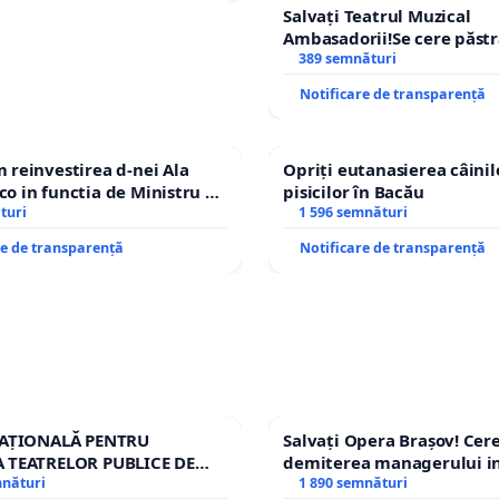
Salvați Teatrul Muzical
Ambasadorii!Se cere păst
managerului general Miha
389 semnături
ROGOJAN
Notificare de transparență
reinvestirea d-nei Ala
Opriți eutanasierea câinilo
 in functia de Ministru al
pisicilor în Bacău
turi
1 596 semnături
re de transparență
Notificare de transparență
NAȚIONALĂ PENTRU
Salvați Opera Brașov! Ce
 TEATRELOR PUBLICE DE
demiterea managerului in
RIU DIN ROMÂNIA
mnături
Petrean Lucian-Marius!
1 890 semnături