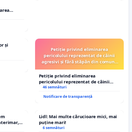
rarea
i-Ciprian
r și
Petiție privind eliminarea
pericolului reprezentat de câinii
agresivi și fără stăpân din comuna
Tunari
Petiție privind eliminarea
pericolului reprezentat de câinii
agresivi și fără stăpân din comuna
46 semnături
Tunari
Notificare de transparență
rem
Lidl: Mai multe cărucioare mici, mai
terimar,
puține mari!
6 semnături