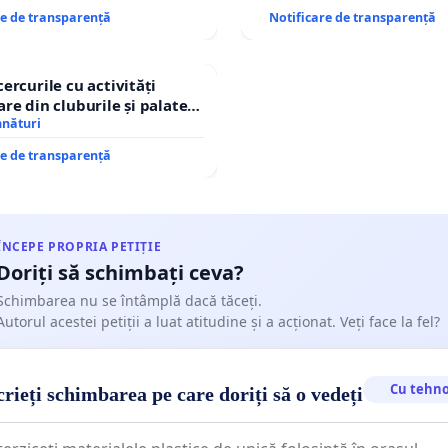
re de transparență
Notificare de transparență
cercurile cu activități
are din cluburile și palatele
mnături
re de transparență
ÎNCEPE PROPRIA PETIȚIE
Doriți să schimbați ceva?
Schimbarea nu se întâmplă dacă tăceți.
Autorul acestei petiții a luat atitudine și a acționat. Veți face la fel?
Cu tehno
rieți schimbarea pe care doriți să o vedeți