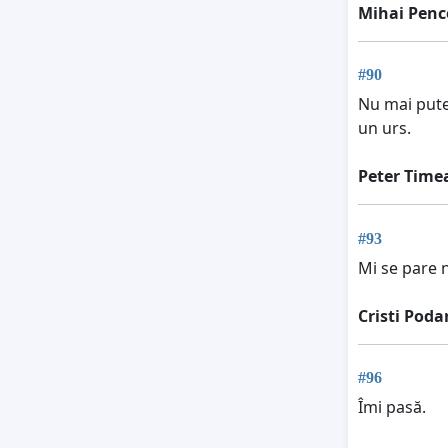
Mihai Penc
#90
Nu mai pute
un urs.
Peter Time
#93
Mi se pare 
Cristi Poda
#96
Îmi pasă.