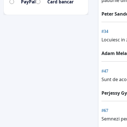
padurile din
PayPal
Card bancar
Peter Sand
#34
Locuiesc in 
Adam Mela
#47
Sunt de acord
Perjessy G
#67
Semnezi pen