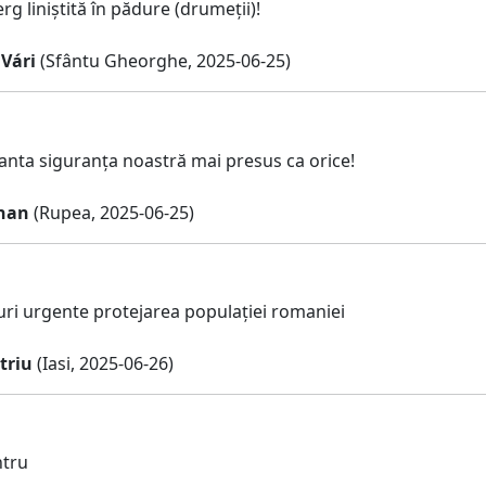
g liniștită în pădure (drumeții)!
 Vári
(Sfântu Gheorghe, 2025-06-25)
anta siguranța noastră mai presus ca orice!
han
(Rupea, 2025-06-25)
i urgente protejarea populației romaniei
triu
(Iasi, 2025-06-26)
tru