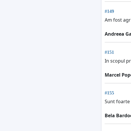
#149
Am fost agr
Andreea Ga
#151
In scopul p
Marcel Pop
#155
Sunt foarte 
Bela Bardo