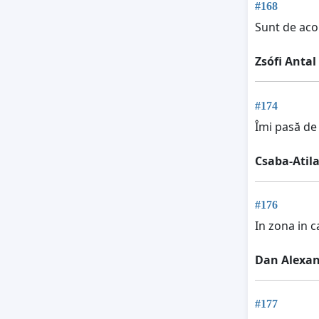
#168
Sunt de aco
Zsófi Antal
#174
Îmi pasă de
Csaba-Atila
#176
In zona in c
Dan Alexa
#177