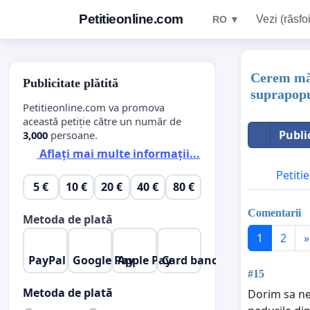
Petitieonline.com
Vezi (răsfoi
RO ▼
Cerem măs
Publicitate plătită
suprapopu
Petitieonline.com va promova
această petiție către un număr de
Publi
3,000
persoane.
Aflați mai multe informații...
Petitie
5 €
10 €
20 €
40 €
80 €
Comentarii
Metoda de plată
1
2
»
PayPal
Google Pay
Apple Pay
Card bancar
#15
Metoda de plată
Dorim sa ne