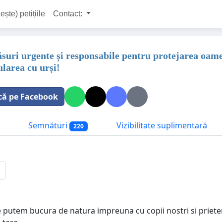
ește) petițiile
Contact:
uri urgente și responsabile pentru protejarea oamen
larea cu urși!
că pe Facebook
Semnături
Vizibilitate suplimentară
220
 putem bucura de natura impreuna cu copii nostri si prieteni