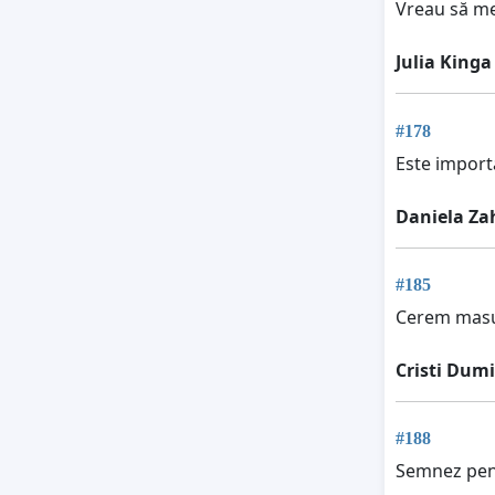
Vreau să mer
Julia Kinga
#178
Este import
Daniela Za
#185
Cerem masur
Cristi Dumi
#188
Semnez pen