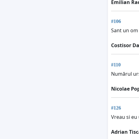
Emilian Ra
#106
Sant un om 
Costisor Da
#110
Numărul urș
Nicolae Po
#126
Vreau si eu u
Adrian Tisc