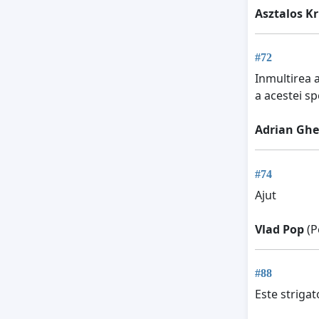
Asztalos Kr
#72
Inmultirea 
a acestei spe
Adrian Ghe
#74
Ajut
Vlad Pop
(P
#88
Este strigat