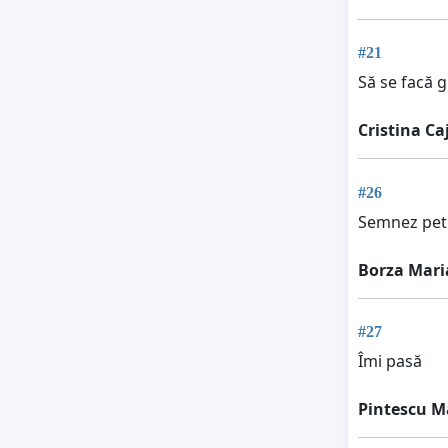
#21
Să se facă g
Cristina Ca
#26
Semnez petiț
Borza Mari
#27
Îmi pasă
Pintescu M