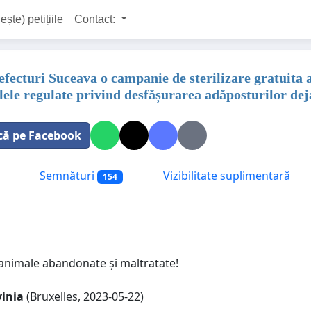
ește) petițiile
Contact:
ecturi Suceava o campanie de sterilizare gratuita a 
lele regulate privind desfășurarea adăposturilor dej
că pe Facebook
Semnături
Vizibilitate suplimentară
154
animale abandonate și maltratate!
vinia
(Bruxelles, 2023-05-22)