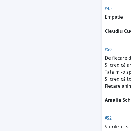
#45
Empatie
Claudiu Cu
#50
De fiecare d
Și cred că ar
Tata mi-o spu
Și cred că t
Fiecare anim
Amalia Sch
#52
Sterilizarea 