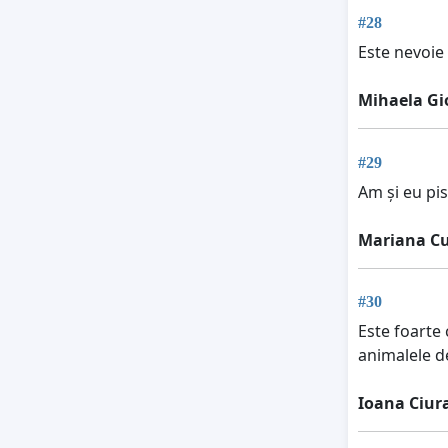
#28
Este nevoie
Mihaela G
#29
Am și eu pis
Mariana C
#30
Este foarte 
animalele de
Ioana Ciur