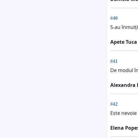
#40
S-au înmulți
Apete Tuca
#41
De modul în
Alexandra 
#42
Este nevoie
Elena Pope