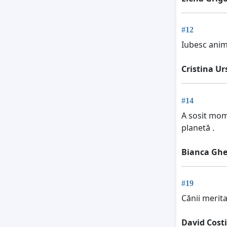
#12
Iubesc anim
Cristina Ur
#14
A sosit mome
planetă .
Bianca Ghe
#19
Cănii merit
David Cost