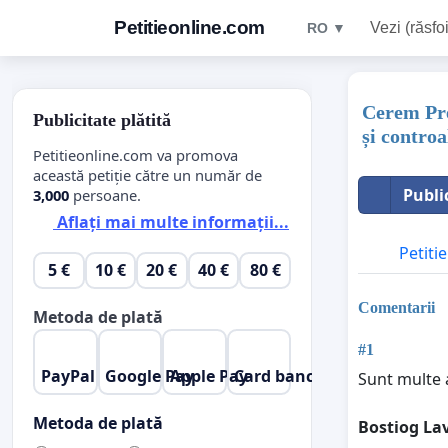
Petitieonline.com
Vezi (răsfoi
RO ▼
Cerem Pref
Publicitate plătită
și controa
Petitieonline.com va promova
această petiție către un număr de
Publi
3,000
persoane.
Aflați mai multe informații...
Petitie
5 €
10 €
20 €
40 €
80 €
Comentarii
Metoda de plată
#1
PayPal
Google Pay
Apple Pay
Card bancar
Sunt multe 
Metoda de plată
Bostiog La