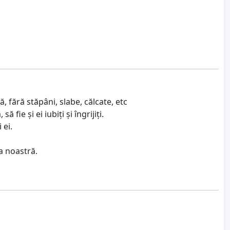
 fără stăpâni, slabe, călcate, etc
 fie și ei iubiți și îngrijiți.
 ei.
a noastră.