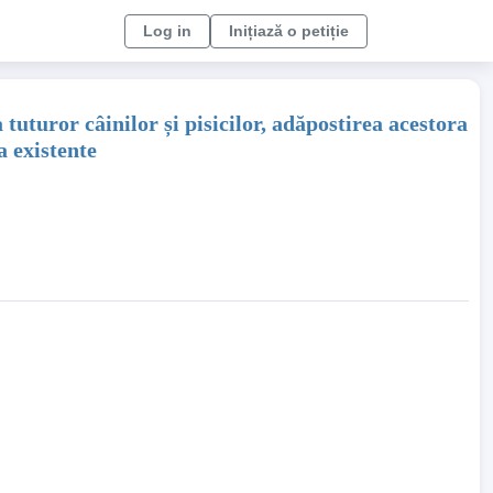
Log in
Inițiază o petiție
tuturor câinilor și pisicilor, adăpostirea acestora
a existente