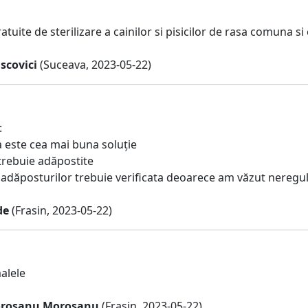
tuite de sterilizare a cainilor si pisicilor de rasa comuna 
scovici
(Suceava, 2023-05-22)
:
ea este cea mai buna soluție
 trebuie adăpostite
a adăposturilor trebuie verificata deoarece am văzut neregul
de
(Frasin, 2023-05-22)
alele
orosanu Moroșanu
(Frasin, 2023-05-22)