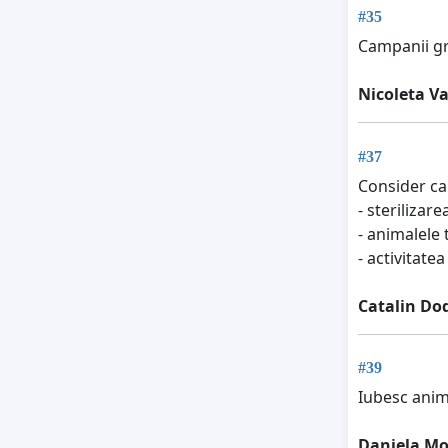
#35
Campanii gra
Nicoleta Va
#37
Consider ca
- sterilizar
- animalele
- activitate
Catalin Do
#39
Iubesc anim
Daniela M