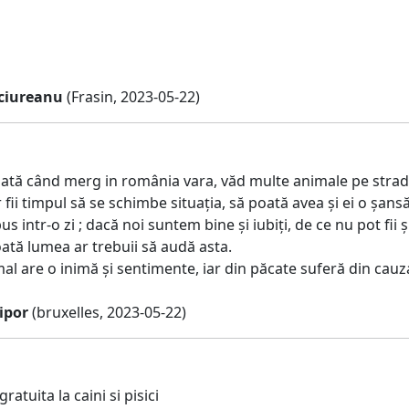
ciureanu
(Frasin, 2023-05-22)
ată când merg in românia vara, văd multe animale pe stradă,
 fii timpul să se schimbe situația, să poată avea și ei o șansă, să
s intr-o zi ; dacă noi suntem bine și iubiți, de ce nu pot fii și
oată lumea ar trebuii să audă asta.
al are o inimă și sentimente, iar din păcate suferă din cauz
ipor
(bruxelles, 2023-05-22)
gratuita la caini si pisici