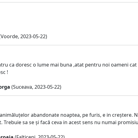
(Voorde, 2023-05-22)
ru ca doresc o lume mai buna ,atat pentru noi oameni cat d
sc !
orga
(Suceava, 2023-05-22)
nimăluțelor abandonate noaptea, pe furis, e in creștere. Nu
. Trebuie sa se și facă ceva in acest sens nu numai promisiu
oroaia
(Falticeni, 2023-05-22)