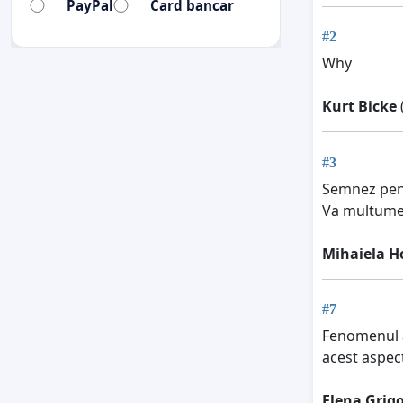
PayPal
Card bancar
#2
Why
Kurt Bicke
#3
Semnez pent
Va multume
Mihaiela H
#7
Fenomenul a
acest aspect
Elena Grig