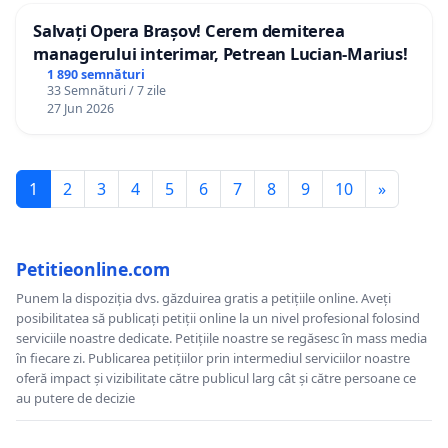
Salvați Opera Brașov! Cerem demiterea
managerului interimar, Petrean Lucian-Marius!
1 890 semnături
33 Semnături / 7 zile
27 Jun 2026
1
2
3
4
5
6
7
8
9
10
»
Petitieonline.com
Punem la dispoziția dvs. găzduirea gratis a petițiile online. Aveți
posibilitatea să publicați petiții online la un nivel profesional folosind
serviciile noastre dedicate. Petițiile noastre se regăsesc în mass media
în fiecare zi. Publicarea petițiilor prin intermediul serviciilor noastre
oferă impact și vizibilitate către publicul larg cât și către persoane ce
au putere de decizie