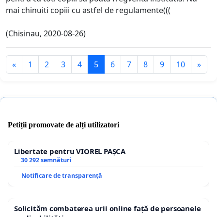
mai chinuiti copiii cu astfel de regulamente(((
(Chisinau, 2020-08-26)
«
1
2
3
4
5
6
7
8
9
10
»
Petiții promovate de alți utilizatori
Libertate pentru VIOREL PAȘCA
30 292 semnături
Notificare de transparență
Solicităm combaterea urii online față de persoanele