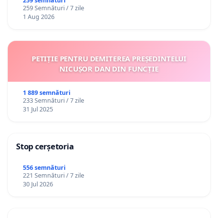
către utilizatorul TikTok „Gorici”
259 semnături
259 Semnături / 7 zile
1 Aug 2026
PETIȚIE PENTRU DEMITEREA PREȘEDINTELUI
NICUȘOR DAN DIN FUNCȚIE
1 889 semnături
233 Semnături / 7 zile
31 Jul 2025
Stop cerșetoria
556 semnături
221 Semnături / 7 zile
30 Jul 2026