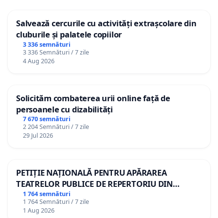
Salvează cercurile cu activități extrașcolare din
cluburile și palatele copiilor
3 336 semnături
3 336 Semnături / 7 zile
4 Aug 2026
Solicităm combaterea urii online față de
persoanele cu dizabilități
7 670 semnături
2 204 Semnături / 7 zile
29 Jul 2026
PETIȚIE NAȚIONALĂ PENTRU APĂRAREA
TEATRELOR PUBLICE DE REPERTORIU DIN
ROMÂNIA
1 764 semnături
1 764 Semnături / 7 zile
1 Aug 2026