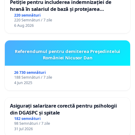
Petiție pentru includerea indemnizației de
hrană în salariul de bază și protejarea
gradațiilor de vechime pentru asistenții
220 semnături
220 Semnături / 7 zile
personali
6 Aug 2026
Referendumul pentru demiterea Preşedintelui
României Nicusor Dan
26 730 semnături
188 Semnături / 7 zile
4 Jun 2025
Asigurați salarizare corectă pentru psihologii
din DGASPC și spitale
182 semnături
98 Semnături / 7 zile
31 Jul 2026