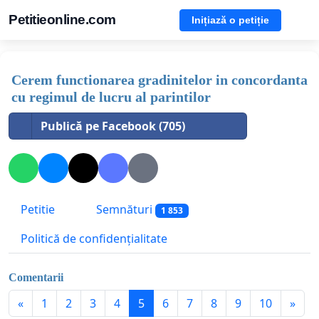
Petitieonline.com
Inițiază o petiție
Cerem functionarea gradinitelor in concordanta
cu regimul de lucru al parintilor
Publică pe Facebook (705)
Petitie
Semnături
1 853
Politică de confidențialitate
Comentarii
«
1
2
3
4
5
6
7
8
9
10
»