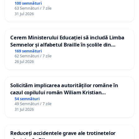
100 semnături
63 Semnături / 7 zile
31 Jul 2026
Cerem Ministerului Educației să includă Limba
Semnelor și alfabetul Braille în școlile din
Republica Moldova!
169 semnături
62 Semnături / 7 zile
26 Jul 2026
Solicităm implicarea autorităților române în
cazul copilului român Wiliam Kristian
Gheorghe, aflat în plasament în Danemarca de
54 semnături
49 Semnături / 7 zile
12 ani
31 Jul 2026
Reduceți accidentele grave ale trotinetelor