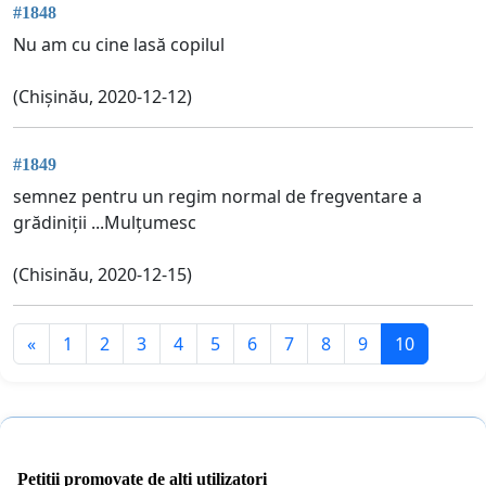
#1848
Nu am cu cine lasă copilul
(Chișinău, 2020-12-12)
#1849
semnez pentru un regim normal de fregventare a
grădiniții ...Mulțumesc
(Chisinău, 2020-12-15)
«
1
2
3
4
5
6
7
8
9
10
Petiții promovate de alți utilizatori