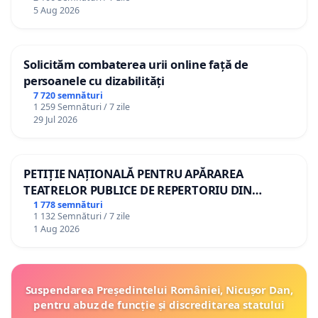
5 Aug 2026
Solicităm combaterea urii online față de
persoanele cu dizabilități
7 720 semnături
1 259 Semnături / 7 zile
29 Jul 2026
PETIȚIE NAȚIONALĂ PENTRU APĂRAREA
TEATRELOR PUBLICE DE REPERTORIU DIN
ROMÂNIA
1 778 semnături
1 132 Semnături / 7 zile
1 Aug 2026
Suspendarea Președintelui României, Nicușor Dan,
pentru abuz de funcție și discreditarea statului