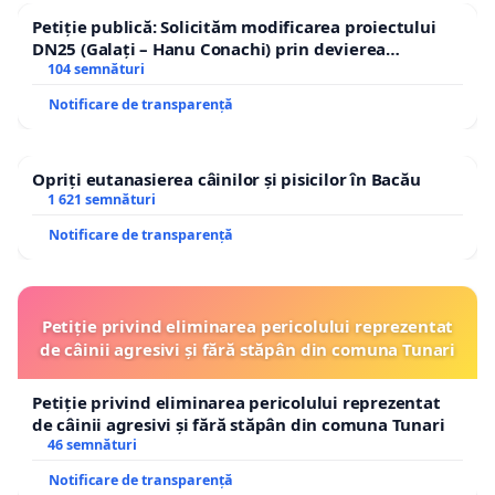
Petiție publică: Solicităm modificarea proiectului
DN25 (Galați – Hanu Conachi) prin devierea
traseului în afara localităților!
104 semnături
Notificare de transparență
Opriți eutanasierea câinilor și pisicilor în Bacău
1 621 semnături
Notificare de transparență
Petiție privind eliminarea pericolului reprezentat
de câinii agresivi și fără stăpân din comuna Tunari
Petiție privind eliminarea pericolului reprezentat
de câinii agresivi și fără stăpân din comuna Tunari
46 semnături
Notificare de transparență