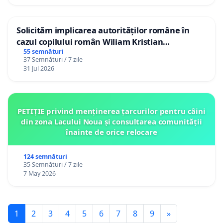
Solicităm implicarea autorităților române în
cazul copilului român Wiliam Kristian
Gheorghe, aflat în plasament în Danemarca de
55 semnături
37 Semnături / 7 zile
12 ani
31 Jul 2026
PETIȚIE privind menținerea țarcurilor pentru câini
din zona Lacului Noua și consultarea comunității
înainte de orice relocare
124 semnături
35 Semnături / 7 zile
7 May 2026
1
2
3
4
5
6
7
8
9
»