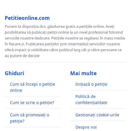
Petitieonline.com
Punem la dispoziția dvs. găzduirea gratis a petițiile online. Aveți
posibilitatea să publicați petiții online la un nivel profesional folosind
serviciile noastre dedicate. Petițiile noastre se regăsesc în mass media
în fiecare zi. Publicarea petițiilor prin intermediul serviciilor noastre
oferă impact și vizibilitate către publicul larg cât și către persoane ce
au putere de decizie
Ghiduri
Mai multe
Cum să începi o petiție
Inițiază o petiție
online
Politică de
Cum se scrie o petiție?
confidențialitate
Cum să promovați o
Gestionați cookie-urile
petiție?
Despre noi