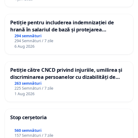
Petiție pentru includerea indemnizației de
hrană în salariul de bază și protejarea
gradațiilor de vechime pentru asistenții
294 semnături
294 Semnături / 7 zile
personali
6 Aug 2026
Petiție către CNCD privind injuriile, umilirea și
discriminarea persoanelor cu dizabilități de
către utilizatorul TikTok „Gorici”
263 semnături
225 Semnături / 7 zile
1 Aug 2026
Stop cerșetoria
560 semnături
157 Semnături / 7 zile