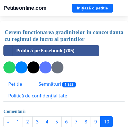
Petitieonline.com
Inițiază o petiție
Cerem functionarea gradinitelor in concordanta
cu regimul de lucru al parintilor
Publică pe Facebook (705)
Petitie
Semnături
1 853
Politică de confidențialitate
Comentarii
«
1
2
3
4
5
6
7
8
9
10