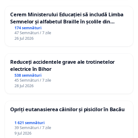
Cerem Ministerului Educației să includă Limba
Semnelor și alfabetul Braille în școlile din
Republica Moldova!
174 semnături
47 Semnături / 7 zile
26 Jul 2026
Reduceți accidentele grave ale trotinetelor
electrice în Bihor
538 semnături
45 Semnături / 7 zile
28 Jul 2026
Opriți eutanasierea câinilor și pisicilor în Bacău
1 621 semnături
39 Semnături / 7 zile
9 Jul 2026