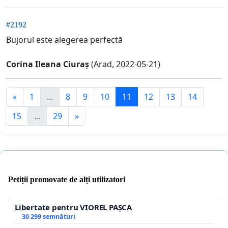
#2192
Bujorul este alegerea perfectă
Corina Ileana Ciuraș
(Arad, 2022-05-21)
«
1
...
8
9
10
11
12
13
14
15
...
29
»
Petiții promovate de alți utilizatori
Libertate pentru VIOREL PAȘCA
30 299 semnături