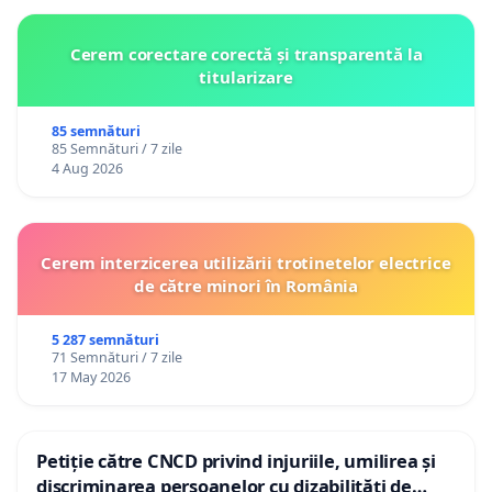
Cerem corectare corectă și transparentă la
titularizare
85 semnături
85 Semnături / 7 zile
4 Aug 2026
Cerem interzicerea utilizării trotinetelor electrice
de către minori în România
5 287 semnături
71 Semnături / 7 zile
17 May 2026
Petiție către CNCD privind injuriile, umilirea și
discriminarea persoanelor cu dizabilități de