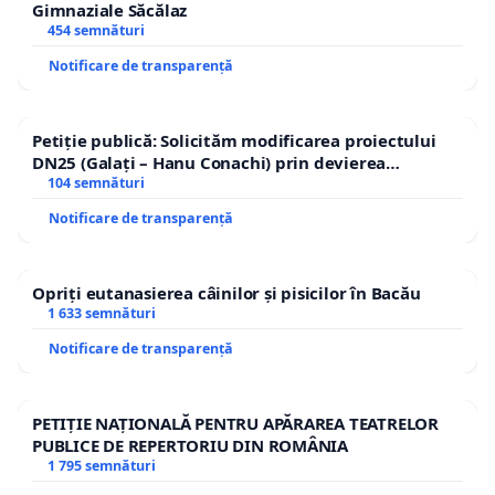
Gimnaziale Săcălaz
454 semnături
Notificare de transparență
Petiție publică: Solicităm modificarea proiectului
DN25 (Galați – Hanu Conachi) prin devierea
traseului în afara localităților!
104 semnături
Notificare de transparență
Opriți eutanasierea câinilor și pisicilor în Bacău
1 633 semnături
Notificare de transparență
PETIȚIE NAȚIONALĂ PENTRU APĂRAREA TEATRELOR
PUBLICE DE REPERTORIU DIN ROMÂNIA
1 795 semnături