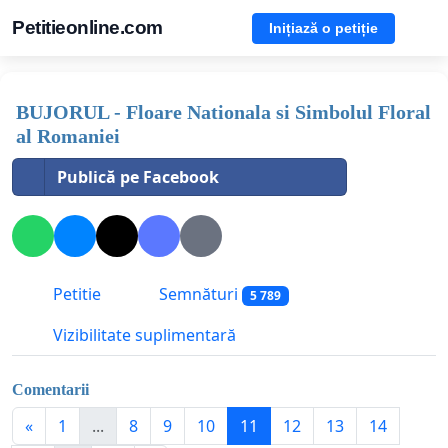
Petitieonline.com
Inițiază o petiție
BUJORUL - Floare Nationala si Simbolul Floral
al Romaniei
Publică pe Facebook
Petitie
Semnături
5 789
Vizibilitate suplimentară
Comentarii
«
1
...
8
9
10
11
12
13
14