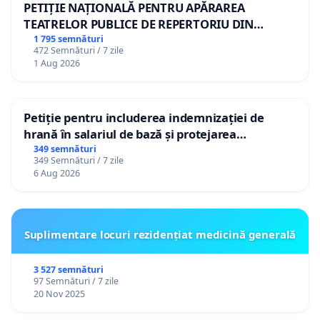
PETIȚIE NAȚIONALĂ PENTRU APĂRAREA
TEATRELOR PUBLICE DE REPERTORIU DIN
ROMÂNIA
1 795 semnături
472 Semnături / 7 zile
1 Aug 2026
Petiție pentru includerea indemnizației de
hrană în salariul de bază și protejarea
gradațiilor de vechime pentru asistenții
349 semnături
349 Semnături / 7 zile
personali
6 Aug 2026
Suplimentare locuri rezidențiat medicină generală
3 527 semnături
97 Semnături / 7 zile
20 Nov 2025