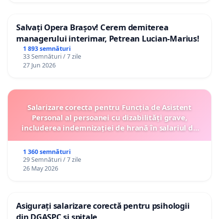
Salvați Opera Brașov! Cerem demiterea
managerului interimar, Petrean Lucian-Marius!
1 893 semnături
33 Semnături / 7 zile
27 Jun 2026
Salarizare corecta pentru Funcția de Asistent
Personal al persoanei cu dizabilități grave,
includerea indemnizației de hrană în salariul de
bază lunar și protejarea gradațiilor de vechime
1 360 semnături
29 Semnături / 7 zile
26 May 2026
Asigurați salarizare corectă pentru psihologii
din DGASPC și spitale