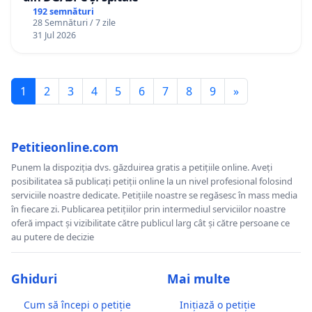
192 semnături
28 Semnături / 7 zile
31 Jul 2026
1
2
3
4
5
6
7
8
9
»
Petitieonline.com
Punem la dispoziția dvs. găzduirea gratis a petițiile online. Aveți
posibilitatea să publicați petiții online la un nivel profesional folosind
serviciile noastre dedicate. Petițiile noastre se regăsesc în mass media
în fiecare zi. Publicarea petițiilor prin intermediul serviciilor noastre
oferă impact și vizibilitate către publicul larg cât și către persoane ce
au putere de decizie
Ghiduri
Mai multe
Cum să începi o petiție
Inițiază o petiție