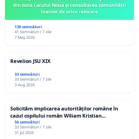
din zona Lacului Noua și consultarea comunității
înainte de orice relocare
130 semnături
41 Semnături / 7 zile
7 May 2026
Revelion JSU XIX
33 semnături
33 Semnături / 7 zile
3 Aug 2026
Solicităm implicarea autorităților române în
cazul copilului român Wiliam Kristian
Gheorghe, aflat în plasament în Danemarca de
56 semnături
33 Semnături / 7 zile
12 ani
31 Jul 2026