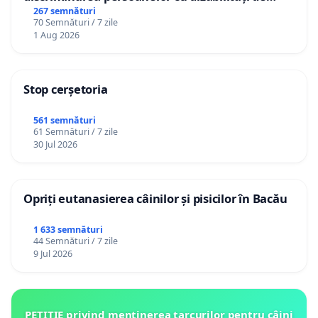
către utilizatorul TikTok „Gorici”
267 semnături
70 Semnături / 7 zile
1 Aug 2026
Stop cerșetoria
561 semnături
61 Semnături / 7 zile
30 Jul 2026
Opriți eutanasierea câinilor și pisicilor în Bacău
1 633 semnături
44 Semnături / 7 zile
9 Jul 2026
PETIȚIE privind menținerea țarcurilor pentru câini