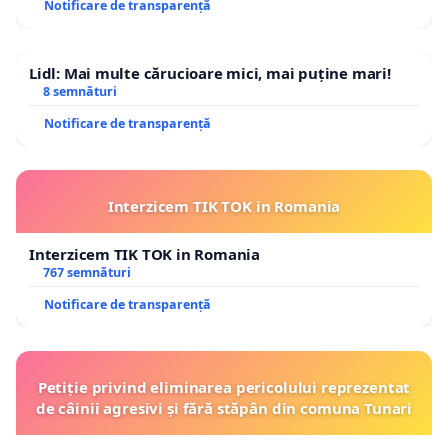
Notificare de transparență
Lidl: Mai multe cărucioare mici, mai puține mari!
8 semnături
Notificare de transparență
Interzicem TIK TOK in Romania
Interzicem TIK TOK in Romania
767 semnături
Notificare de transparență
Petiție privind eliminarea pericolului reprezentat
de câinii agresivi și fără stăpân din comuna Tunari