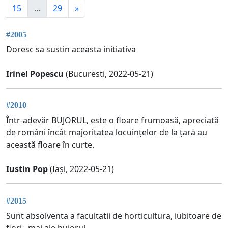
15
...
29
»
#2005
Doresc sa sustin aceasta initiativa
Irinel Popescu
(Bucuresti, 2022-05-21)
#2010
Într-adevăr BUJORUL, este o floare frumoasă, apreciată
de români încât majoritatea locuințelor de la țară au
această floare în curte.
Iustin Pop
(Iași, 2022-05-21)
#2015
Sunt absolventa a facultatii de horticultura, iubitoare de
flori , mai ale bujorul