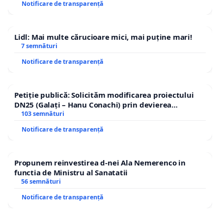
Notificare de transparență
Lidl: Mai multe cărucioare mici, mai puține mari!
7 semnături
Notificare de transparență
Petiție publică: Solicităm modificarea proiectului
DN25 (Galați – Hanu Conachi) prin devierea
traseului în afara localităților!
103 semnături
Notificare de transparență
Propunem reinvestirea d-nei Ala Nemerenco in
functia de Ministru al Sanatatii
56 semnături
Notificare de transparență