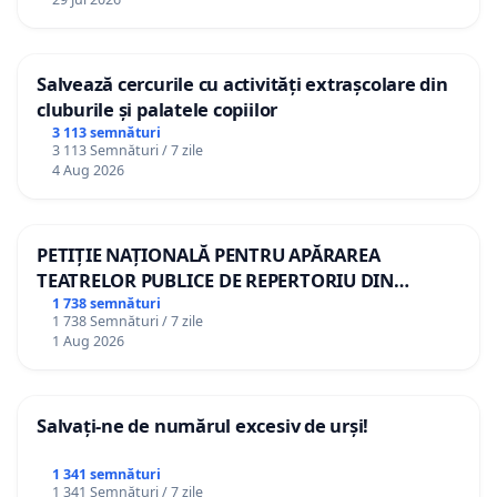
Salvează cercurile cu activități extrașcolare din
cluburile și palatele copiilor
3 113 semnături
3 113 Semnături / 7 zile
4 Aug 2026
PETIȚIE NAȚIONALĂ PENTRU APĂRAREA
TEATRELOR PUBLICE DE REPERTORIU DIN
ROMÂNIA
1 738 semnături
1 738 Semnături / 7 zile
1 Aug 2026
Salvați-ne de numărul excesiv de urși!
1 341 semnături
1 341 Semnături / 7 zile