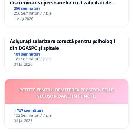
discriminarea persoanelor cu dizabilități de
către utilizatorul TikTok „Gorici”
256 semnături
256 Semnături / 7 zile
1 Aug 2026
Asigurați salarizare corectă pentru psihologii
din DGASPC și spitale
181 semnături
181 Semnături / 7 zile
31 Jul 2026
PETIȚIE PENTRU DEMITEREA PREȘEDINTELUI
NICUȘOR DAN DIN FUNCȚIE
1 787 semnături
132 Semnături / 7 zile
31 Jul 2025