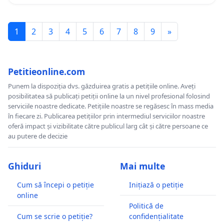
1
2
3
4
5
6
7
8
9
»
Petitieonline.com
Punem la dispoziția dvs. găzduirea gratis a petițiile online. Aveți
posibilitatea să publicați petiții online la un nivel profesional folosind
serviciile noastre dedicate. Petițiile noastre se regăsesc în mass media
în fiecare zi. Publicarea petițiilor prin intermediul serviciilor noastre
oferă impact și vizibilitate către publicul larg cât și către persoane ce
au putere de decizie
Ghiduri
Mai multe
Cum să începi o petiție
Inițiază o petiție
online
Politică de
Cum se scrie o petiție?
confidențialitate