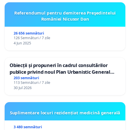
Referendumul pentru demiterea Preşedintelui
României Nicusor Dan
26 656 semnături
126 Semnături / 7 zile
4 Jun 2025
Obiecții și propuneri în cadrul consultărilor
publice privind noul Plan Urbanistic General
(PUG) Ialoveni
203 semnături
113 Semnături / 7 zile
30 Jul 2026
Suplimentare locuri rezidențiat medicină generală
3 480 semnături