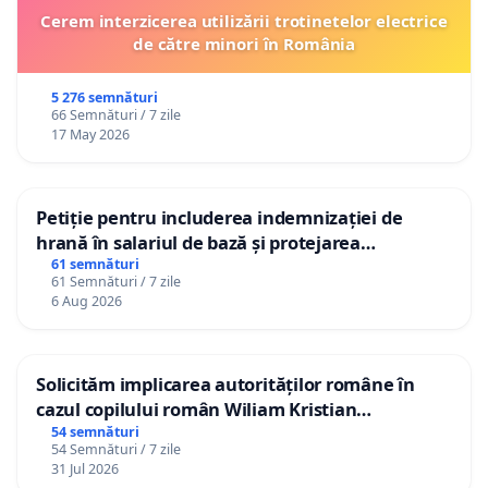
Cerem interzicerea utilizării trotinetelor electrice
de către minori în România
5 276 semnături
66 Semnături / 7 zile
17 May 2026
Petiție pentru includerea indemnizației de
hrană în salariul de bază și protejarea
gradațiilor de vechime pentru asistenții
61 semnături
61 Semnături / 7 zile
personali
6 Aug 2026
Solicităm implicarea autorităților române în
cazul copilului român Wiliam Kristian
Gheorghe, aflat în plasament în Danemarca de
54 semnături
54 Semnături / 7 zile
12 ani
31 Jul 2026