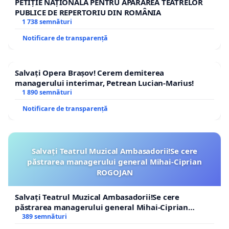
PETIȚIE NAȚIONALĂ PENTRU APĂRAREA TEATRELOR
PUBLICE DE REPERTORIU DIN ROMÂNIA
1 738 semnături
Notificare de transparență
Salvați Opera Brașov! Cerem demiterea
managerului interimar, Petrean Lucian-Marius!
1 890 semnături
Notificare de transparență
Salvați Teatrul Muzical Ambasadorii!Se cere
păstrarea managerului general Mihai-Ciprian
ROGOJAN
Salvați Teatrul Muzical Ambasadorii!Se cere
păstrarea managerului general Mihai-Ciprian
ROGOJAN
389 semnături