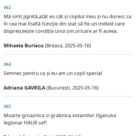
#62
Mă simt jignită,atât eu cât și copilul meu și nu doresc ca
în cea mai înaltă funcție din stat să fie un individ care
disprețuiește condiția unui om,oricare ar fi aceea.
Mihaela Burlacu
(Breaza, 2025-05-16)
#64
Semnez pentru ca și eu am un copil special
Adriana GAVRILA
(București, 2025-05-16)
#65
Moarte groaznica si grabnica votantilor tiganului
legionar HAUR sef!