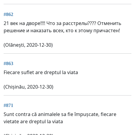
#862
21 век на дворе!!!! Что за расстрелы???? Отменить
решение и наказать всех, кто к этому причастен!
(Olănești, 2020-12-30)
#863
Fiecare suflet are dreptul la viata
(Chișinău, 2020-12-30)
#871
Sunt contra că animalele sa fie împușcate, fiecare
vietate are dreptul la viata