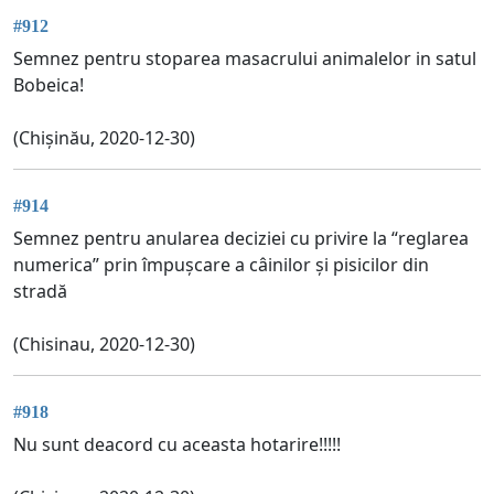
#912
Semnez pentru stoparea masacrului animalelor in satul
Bobeica!
(Chișinău, 2020-12-30)
#914
Semnez pentru anularea deciziei cu privire la “reglarea
numerica” prin împușcare a câinilor și pisicilor din
stradă
(Chisinau, 2020-12-30)
#918
Nu sunt deacord cu aceasta hotarire!!!!!