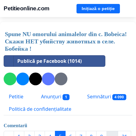
Petitieonline.com
Inițiază o petiție
Spune NU omorului animalelor din c. Bobeica!
Скажи НЕТ убийству животных в селе.
Бобейка !
Publică pe Facebook (1014)
Petitie
Anunțuri
Semnături
1
4 090
Politică de confidențialitate
Comentarii