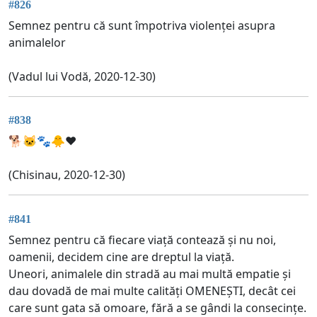
#826
Semnez pentru că sunt împotriva violenței asupra
animalelor
(Vadul lui Vodă, 2020-12-30)
#838
🐕🐱🐾🐥❤
(Chisinau, 2020-12-30)
#841
Semnez pentru că fiecare viață contează și nu noi,
oamenii, decidem cine are dreptul la viață.
Uneori, animalele din stradă au mai multă empatie și
dau dovadă de mai multe calități OMENEȘTI, decât cei
care sunt gata să omoare, fără a se gândi la consecințe.