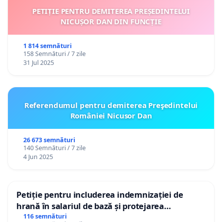
PETIȚIE PENTRU DEMITEREA PREȘEDINTELUI
NICUȘOR DAN DIN FUNCȚIE
1 814 semnături
158 Semnături / 7 zile
31 Jul 2025
Referendumul pentru demiterea Preşedintelui
României Nicusor Dan
26 673 semnături
140 Semnături / 7 zile
4 Jun 2025
Petiție pentru includerea indemnizației de
hrană în salariul de bază și protejarea
gradațiilor de vechime pentru asistenții
116 semnături