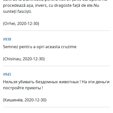
procedează așa, invers, cu dragoste față de ele.Nu
sunteți fasciști.
(Orhei, 2020-12-30)
#939
Semnez pentru a opri aceasta cruzime
(Chisinau, 2020-12-30)
#945
Нельзя убивать бездомных животных ! На эти деньги
постройте приюты !
(Кишинёв, 2020-12-30)