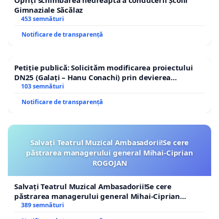
Gimnaziale Săcălaz
453 semnături
Notificare de transparență
Petiție publică: Solicităm modificarea proiectului
DN25 (Galați – Hanu Conachi) prin devierea
traseului în afara localităților!
103 semnături
Notificare de transparență
Salvați Teatrul Muzical Ambasadorii!Se cere
păstrarea managerului general Mihai-Ciprian
ROGOJAN
Salvați Teatrul Muzical Ambasadorii!Se cere
păstrarea managerului general Mihai-Ciprian
ROGOJAN
389 semnături