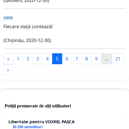
(Ialoveni, 2020-12-30)
#999
Fiecare viață contează!
(Chișinău, 2020-12-30)
«
1
2
3
4
5
6
7
8
9
...
21
»
Petiții promovate de alți utilizatori
Libertate pentru VIOREL PAȘCA
30 290 semnături