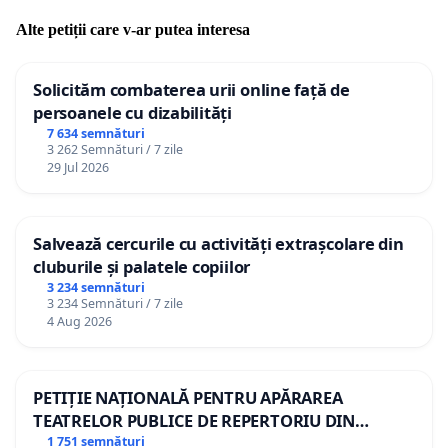
Alte petiții care v-ar putea interesa
Solicităm combaterea urii online față de
persoanele cu dizabilități
7 634 semnături
3 262 Semnături / 7 zile
29 Jul 2026
Salvează cercurile cu activități extrașcolare din
cluburile și palatele copiilor
3 234 semnături
3 234 Semnături / 7 zile
4 Aug 2026
PETIȚIE NAȚIONALĂ PENTRU APĂRAREA
TEATRELOR PUBLICE DE REPERTORIU DIN
ROMÂNIA
1 751 semnături