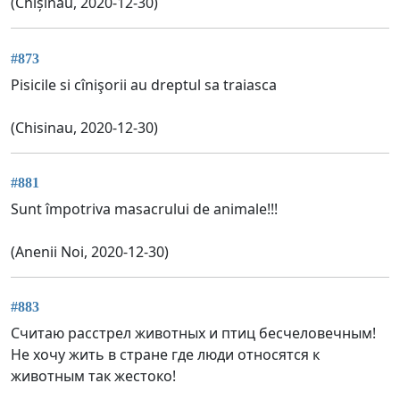
(Chișinău, 2020-12-30)
#873
Pisicile si cînişorii au dreptul sa traiasca
(Chisinau, 2020-12-30)
#881
Sunt împotriva masacrului de animale!!!
(Anenii Noi, 2020-12-30)
#883
Считаю расстрел животных и птиц бесчеловечным!
Не хочу жить в стране где люди относятся к
животным так жестоко!