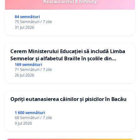
Restaurantul 8 Infinity
84 semnături
75 Semnături / 7 zile
31 Jul 2026
Cerem Ministerului Educației să includă Limba
Semnelor și alfabetul Braille în școlile din
Republica Moldova!
169 semnături
71 Semnături / 7 zile
26 Jul 2026
Opriți eutanasierea câinilor și pisicilor în Bacău
1 600 semnături
68 Semnături / 7 zile
9 Jul 2026