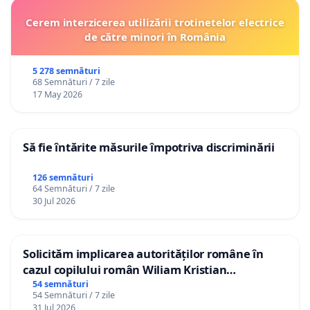
Cerem interzicerea utilizării trotinetelor electrice
de către minori în România
5 278 semnături
68 Semnături / 7 zile
17 May 2026
Să fie întărite măsurile împotriva discriminării
126 semnături
64 Semnături / 7 zile
30 Jul 2026
Solicităm implicarea autorităților române în
cazul copilului român Wiliam Kristian
Gheorghe, aflat în plasament în Danemarca de
54 semnături
54 Semnături / 7 zile
12 ani
31 Jul 2026