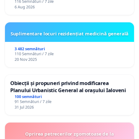
116 Semnături / 7 zile
personali
6 Aug 2026
Suplimentare locuri rezidențiat medicină generală
3 482 semnături
110 Semnături / 7 zile
20 Nov 2025
Obiecții și propuneri privind modificarea
Planului Urbanistic General al orașului Ialoveni
100 semnături
91 Semnături / 7 zile
31 Jul 2026
Oprirea petrecerilor zgomotoase de la