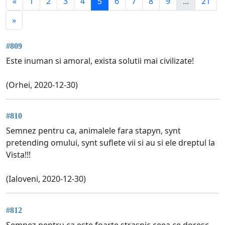
«
1
2
3
4
5
6
7
8
9
...
21
»
#809
Este inuman si amoral, exista solutii mai civilizate!
(Orhei, 2020-12-30)
#810
Semnez pentru ca, animalele fara stapyn, synt
pretending omului, synt suflete vii si au si ele dreptul la
Vista!!!
(Ialoveni, 2020-12-30)
#812
Semnez pentru ca este foarte strasnic ceea ce doresc