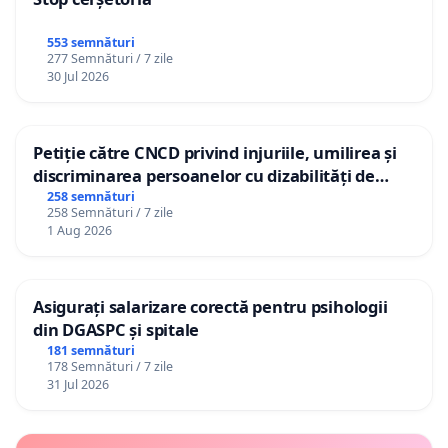
553 semnături
277 Semnături / 7 zile
30 Jul 2026
Petiție către CNCD privind injuriile, umilirea și
discriminarea persoanelor cu dizabilități de
către utilizatorul TikTok „Gorici”
258 semnături
258 Semnături / 7 zile
1 Aug 2026
Asigurați salarizare corectă pentru psihologii
din DGASPC și spitale
181 semnături
178 Semnături / 7 zile
31 Jul 2026