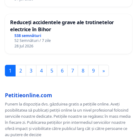
Reduceți accidentele grave ale trotinetelor
electrice în Bihor
538 semnături
52 Semnături / 7 zile
28 Jul 2026
1
2
3
4
5
6
7
8
9
»
Petitieonline.com
Punem la dispoziția dvs. găzduirea gratis a petițiile online. Aveți
posibilitatea să publicați petiții online la un nivel profesional folosind
serviciile noastre dedicate. Petițiile noastre se regăsesc în mass media
în fiecare zi. Publicarea petițiilor prin intermediul serviciilor noastre
oferă impact și vizibilitate către publicul larg cât și către persoane ce
au putere de decizie