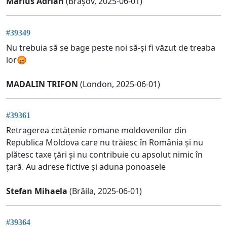
Marius Adrian
(Brașov, 2025-06-01)
#39349
Nu trebuia să se bage peste noi să-și fi văzut de treaba
lor😡
MADALIN TRIFON
(London, 2025-06-01)
#39361
Retragerea cetățenie romane moldovenilor din
Republica Moldova care nu trăiesc în România și nu
plătesc taxe țări și nu contribuie cu apsolut nimic în
țară. Au adrese fictive și aduna ponoasele
Stefan Mihaela
(Brăila, 2025-06-01)
#39364