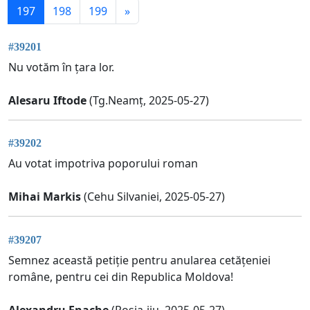
197
198
199
»
#39201
Nu votăm în țara lor.
Alesaru Iftode
(Tg.Neamț, 2025-05-27)
#39202
Au votat impotriva poporului roman
Mihai Markis
(Cehu Silvaniei, 2025-05-27)
#39207
Semnez această petiție pentru anularea cetățeniei
române, pentru cei din Republica Moldova!
Alexandru Enache
(Roșia-jiu, 2025-05-27)