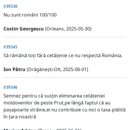
#39330
Nu sunt români 100/100
Costin Georgescu
(Orleans, 2025-05-30)
#39345
Să rămână toți fără cetățenie ce nu respectă România.
Ion Pătru
(Drăgănești-Olt, 2025-06-01)
#39346
Semnez pentru că susțin eliminarea cetățeniei
moldovenilor de peste Prut,pe lângă faptul că au
pașapoarte străine,ei nu contribuie cu nici o taxa plătită
în țara noastră