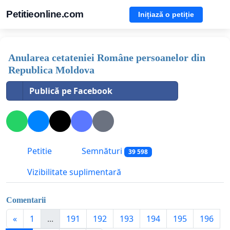
Petitieonline.com
Inițiază o petiție
Anularea cetateniei Române persoanelor din
Republica Moldova
Publică pe Facebook
Petitie
Semnături
39 598
Vizibilitate suplimentară
Comentarii
«
1
...
191
192
193
194
195
196