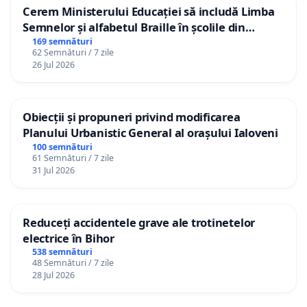
Cerem Ministerului Educației să includă Limba
Semnelor și alfabetul Braille în școlile din
Republica Moldova!
169 semnături
62 Semnături / 7 zile
26 Jul 2026
Obiecții și propuneri privind modificarea
Planului Urbanistic General al orașului Ialoveni
100 semnături
61 Semnături / 7 zile
31 Jul 2026
Reduceți accidentele grave ale trotinetelor
electrice în Bihor
538 semnături
48 Semnături / 7 zile
28 Jul 2026