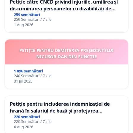
Petiție către CNCD privind injuriile, umilirea și
discriminarea persoanelor cu dizabilități de
către utilizatorul TikTok „Gorici”
259 semnături
259 Semnături / 7 zile
1 Aug 2026
PETIȚIE PENTRU DEMITEREA PREȘEDINTELUI
NICUȘOR DAN DIN FUNCȚIE
1 896 semnături
240 Semnături / 7 zile
31 Jul 2025
Petiție pentru includerea indemnizației de
hrană în salariul de bază și protejarea
gradațiilor de vechime pentru asistenții
220 semnături
220 Semnături / 7 zile
personali
6 Aug 2026