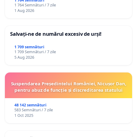
ROMÂNIA
1 764 semnături
1 764 Semnături / 7 zile
1 Aug 2026
Salvați-ne de numărul excesiv de urși!
1 709 semnături
1 709 Semnături / 7 zile
5 Aug 2026
Suspendarea Președintelui României, Nicușor Dan,
pentru abuz de funcție și discreditarea statului
48 142 semnături
583 Semnături / 7 zile
1 Oct 2025