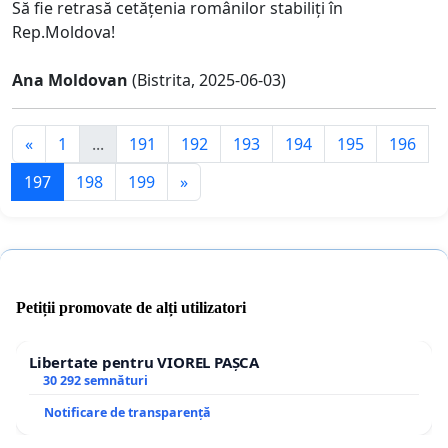
Să fie retrasă cetățenia românilor stabiliți în
Rep.Moldova!
Ana Moldovan
(Bistrita, 2025-06-03)
«
1
...
191
192
193
194
195
196
197
198
199
»
Petiții promovate de alți utilizatori
Libertate pentru VIOREL PAȘCA
30 292 semnături
Notificare de transparență