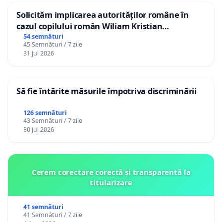
Solicităm implicarea autorităților române în
cazul copilului român Wiliam Kristian
Gheorghe, aflat în plasament în Danemarca de
54 semnături
45 Semnături / 7 zile
12 ani
31 Jul 2026
Să fie întărite măsurile împotriva discriminării
126 semnături
43 Semnături / 7 zile
30 Jul 2026
Cerem corectare corectă și transparentă la
titularizare
41 semnături
41 Semnături / 7 zile