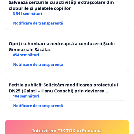
Salvează cercurile cu activități extrașcolare din
cluburile și palatele copiilor
3 541 semnături
Notificare de transparență
Opriți schimbarea nedreaptă a conducerii Școlii
Gimnaziale Săcălaz
454 semnături
Notificare de transparență
Petiție publică: Solicităm modificarea proiectului
DN25 (Galați – Hanu Conachi) prin devierea
traseului în afara localităților!
104 semnături
Notificare de transparență
Interzicem TIK TOK in Romania