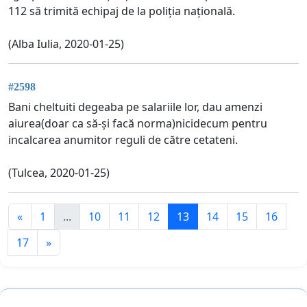
112 să trimită echipaj de la poliția națională.
(Alba Iulia, 2020-01-25)
#2598
Bani cheltuiti degeaba pe salariile lor, dau amenzi
aiurea(doar ca să-și facă norma)nicidecum pentru
incalcarea anumitor reguli de către cetateni.
(Tulcea, 2020-01-25)
«
1
...
10
11
12
13
14
15
16
17
»