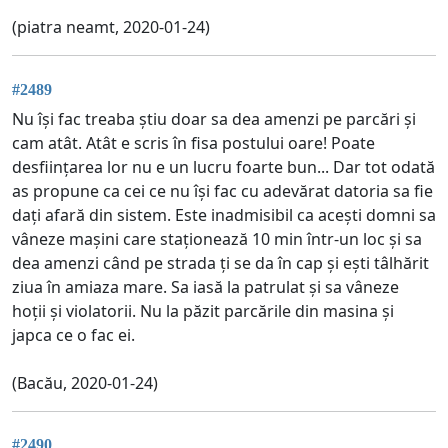
(piatra neamt, 2020-01-24)
#2489
Nu își fac treaba știu doar sa dea amenzi pe parcări și
cam atât. Atât e scris în fisa postului oare! Poate
desființarea lor nu e un lucru foarte bun... Dar tot odată
as propune ca cei ce nu își fac cu adevărat datoria sa fie
dați afară din sistem. Este inadmisibil ca acești domni sa
vâneze mașini care staționează 10 min într-un loc și sa
dea amenzi când pe strada ți se da în cap și ești tâlhărit
ziua în amiaza mare. Sa iasă la patrulat și sa vâneze
hoții și violatorii. Nu la păzit parcările din masina și
japca ce o fac ei.
(Bacău, 2020-01-24)
#2490