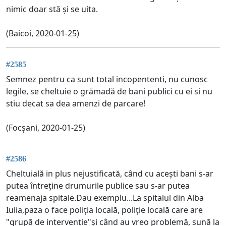
nimic doar stă și se uita.
(Baicoi, 2020-01-25)
#2585
Semnez pentru ca sunt total incopententi, nu cunosc
legile, se cheltuie o grămadă de bani publici cu ei si nu
stiu decat sa dea amenzi de parcare!
(Focșani, 2020-01-25)
#2586
Cheltuială in plus nejustificată, când cu acești bani s-ar
putea întreține drumurile publice sau s-ar putea
reamenaja spitale.Dau exemplu...La spitalul din Alba
Iulia,paza o face poliția locală, poliție locală care are
"grupă de intervenție"și când au vreo problemă, sună la