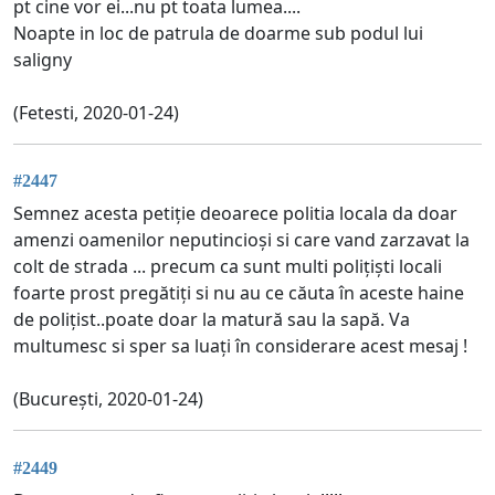
pt cine vor ei...nu pt toata lumea....
Noapte in loc de patrula de doarme sub podul lui
saligny
(Fetesti, 2020-01-24)
#2447
Semnez acesta petiție deoarece politia locala da doar
amenzi oamenilor neputincioși si care vand zarzavat la
colt de strada ... precum ca sunt multi polițiști locali
foarte prost pregătiți si nu au ce căuta în aceste haine
de polițist..poate doar la matură sau la sapă. Va
multumesc si sper sa luați în considerare acest mesaj !
(București, 2020-01-24)
#2449