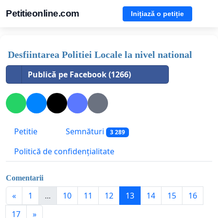
Petitieonline.com
Inițiază o petiție
Desfiintarea Politiei Locale la nivel national
Publică pe Facebook (1266)
Petitie
Semnături
3 289
Politică de confidențialitate
Comentarii
«
1
...
10
11
12
13
14
15
16
17
»