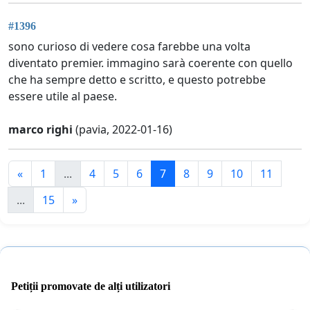
#1396
sono curioso di vedere cosa farebbe una volta
diventato premier. immagino sarà coerente con quello
che ha sempre detto e scritto, e questo potrebbe
essere utile al paese.
marco righi
(pavia, 2022-01-16)
«
1
...
4
5
6
7
8
9
10
11
...
15
»
Petiții promovate de alți utilizatori