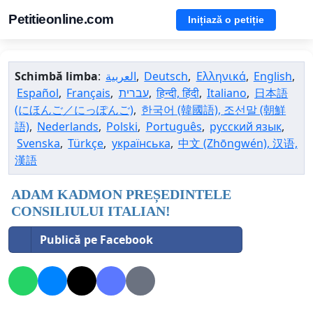
Petitieonline.com
Inițiază o petiție
Schimbă limba
:
العربية
,
Deutsch
,
Ελληνικά
,
English
,
Español
,
Français
,
עברית
,
हिन्दी, हिंदी
,
Italiano
,
日本語
(にほんご／にっぽんご)
,
한국어 (韓國語), 조선말 (朝鮮
語)
,
Nederlands
,
Polski
,
Português
,
русский язык
,
Svenska
,
Türkçe
,
українська
,
中文 (Zhōngwén), 汉语,
漢語
ADAM KADMON PREȘEDINTELE
CONSILIULUI ITALIAN!
Publică pe Facebook