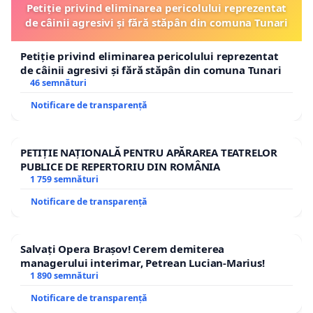
Petiție privind eliminarea pericolului reprezentat
de câinii agresivi și fără stăpân din comuna Tunari
Petiție privind eliminarea pericolului reprezentat
de câinii agresivi și fără stăpân din comuna Tunari
46 semnături
Notificare de transparență
PETIȚIE NAȚIONALĂ PENTRU APĂRAREA TEATRELOR
PUBLICE DE REPERTORIU DIN ROMÂNIA
1 759 semnături
Notificare de transparență
Salvați Opera Brașov! Cerem demiterea
managerului interimar, Petrean Lucian-Marius!
1 890 semnături
Notificare de transparență