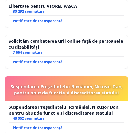
Libertate pentru VIOREL PAȘCA
30 292 semnături
Notificare de transparență
Solicităm combaterea urii online față de persoanele
cu dizabilități
7 664 semnături
Notificare de transparență
Suspendarea Președintelui României, Nicușor Dan,
pentru abuz de funcție și discreditarea statului
Suspendarea Președintelui României, Nicușor Dan,
pentru abuz de funcție și discreditarea statului
48 062 semnături
Notificare de transparență