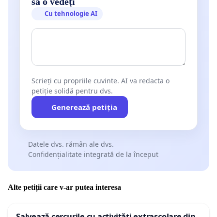
să o vedeți
Cu tehnologie AI
Scrieți cu propriile cuvinte. AI va redacta o
petiție solidă pentru dvs.
Generează petiția
Datele dvs. rămân ale dvs.
Confidențialitate integrată de la început
Alte petiții care v-ar putea interesa
Salvează cercurile cu activități extrașcolare din