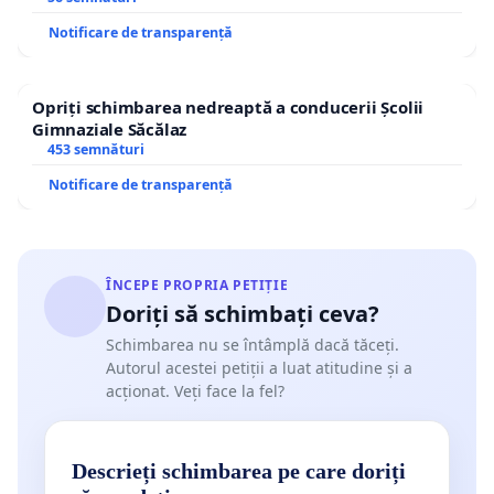
Notificare de transparență
Opriți schimbarea nedreaptă a conducerii Școlii
Gimnaziale Săcălaz
453 semnături
Notificare de transparență
ÎNCEPE PROPRIA PETIȚIE
Doriți să schimbați ceva?
Schimbarea nu se întâmplă dacă tăceți.
Autorul acestei petiții a luat atitudine și a
acționat. Veți face la fel?
Descrieți schimbarea pe care doriți