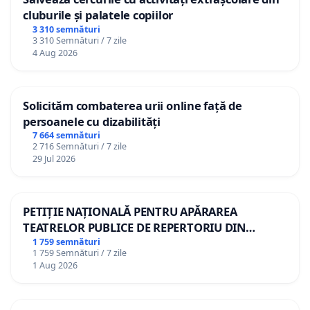
cluburile și palatele copiilor
3 310 semnături
3 310 Semnături / 7 zile
4 Aug 2026
Solicităm combaterea urii online față de
persoanele cu dizabilități
7 664 semnături
2 716 Semnături / 7 zile
29 Jul 2026
PETIȚIE NAȚIONALĂ PENTRU APĂRAREA
TEATRELOR PUBLICE DE REPERTORIU DIN
ROMÂNIA
1 759 semnături
1 759 Semnături / 7 zile
1 Aug 2026