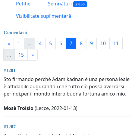
Petitie
Semnături
2 836
Vizibilitate suplimentară
Comentarii
«
1
...
4
5
6
7
8
9
10
11
...
15
»
#1201
Sto firmando perché Adam kadnan è una persona leale
è affidabile augurandoli che tutto ciò possa averrarsi
per noi,per il mondo intero buona fortuna amico mio.
Mosè Troisio
(Lecce, 2022-01-13)
#1207