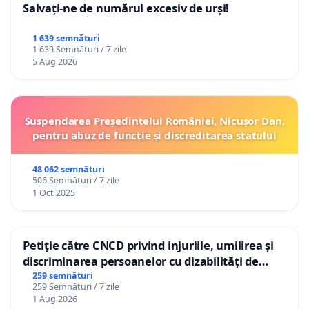
Salvați-ne de numărul excesiv de urși!
1 639 semnături
1 639 Semnături / 7 zile
5 Aug 2026
Suspendarea Președintelui României, Nicușor Dan,
pentru abuz de funcție și discreditarea statului
48 062 semnături
506 Semnături / 7 zile
1 Oct 2025
Petiție către CNCD privind injuriile, umilirea și
discriminarea persoanelor cu dizabilități de
către utilizatorul TikTok „Gorici”
259 semnături
259 Semnături / 7 zile
1 Aug 2026