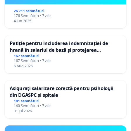
26 711 semnături
176 Semnături / 7 zile
4 Jun 2025
Petiție pentru includerea indemnizației de
hrană în salariul de bază și protejarea
gradațiilor de vechime pentru asistenții
167 semnături
167 Semnături / 7 zile
personali
6 Aug 2026
Asigurați salarizare corectă pentru psihologii
din DGASPC și spitale
181 semnături
140 Semnături / 7 zile
31 Jul 2026