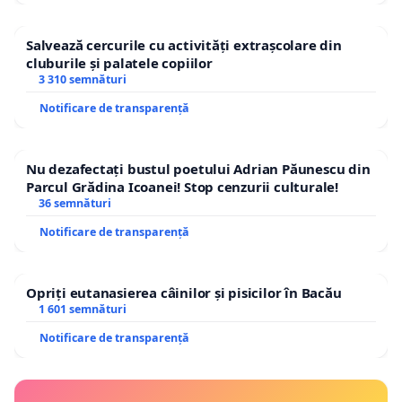
Salvează cercurile cu activități extrașcolare din
cluburile și palatele copiilor
3 310 semnături
Notificare de transparență
Nu dezafectați bustul poetului Adrian Păunescu din
Parcul Grădina Icoanei! Stop cenzurii culturale!
36 semnături
Notificare de transparență
Opriți eutanasierea câinilor și pisicilor în Bacău
1 601 semnături
Notificare de transparență