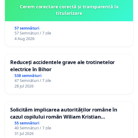
Cerem corectare corectă și transparentă la
titularizare
57 semnături
57 Semnături / 7 zile
4 Aug 2026
Reduceți accidentele grave ale trotinetelor
electrice în Bihor
538 semnături
47 Semnături / 7 zile
28 Jul 2026
Solicităm implicarea autorităților române în
cazul copilului român Wiliam Kristian
Gheorghe, aflat în plasament în Danemarca de
55 semnături
40 Semnături / 7 zile
12 ani
31 Jul 2026