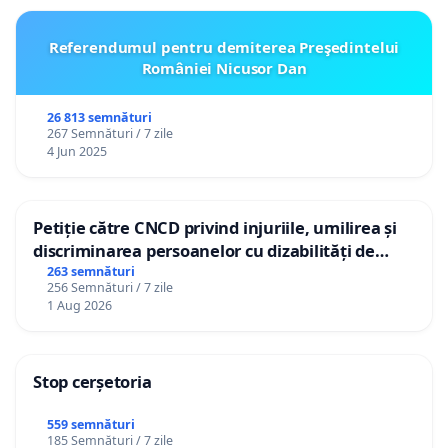
Referendumul pentru demiterea Preşedintelui
României Nicusor Dan
26 813 semnături
267 Semnături / 7 zile
4 Jun 2025
Petiție către CNCD privind injuriile, umilirea și
discriminarea persoanelor cu dizabilități de
către utilizatorul TikTok „Gorici”
263 semnături
256 Semnături / 7 zile
1 Aug 2026
Stop cerșetoria
559 semnături
185 Semnături / 7 zile