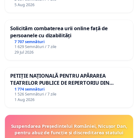
5 Aug 2026
Solicităm combaterea urii online față de
persoanele cu dizabilități
7 707 semnături
1 629 Semnături / 7 zile
29 Jul 2026
PETIȚIE NAȚIONALĂ PENTRU APĂRAREA
TEATRELOR PUBLICE DE REPERTORIU DIN
ROMÂNIA
1 774 semnături
1 526 Semnături / 7 zile
1 Aug 2026
Suspendarea Președintelui României, Nicușor Dan,
pentru abuz de funcție și discreditarea statului