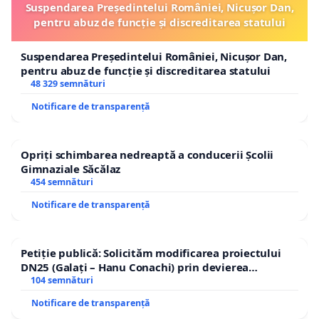
Suspendarea Președintelui României, Nicușor Dan,
pentru abuz de funcție și discreditarea statului
Suspendarea Președintelui României, Nicușor Dan,
pentru abuz de funcție și discreditarea statului
48 329 semnături
Notificare de transparență
Opriți schimbarea nedreaptă a conducerii Școlii
Gimnaziale Săcălaz
454 semnături
Notificare de transparență
Petiție publică: Solicităm modificarea proiectului
DN25 (Galați – Hanu Conachi) prin devierea
traseului în afara localităților!
104 semnături
Notificare de transparență