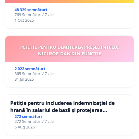
48 329 semnături
769 Semnături / 7 zile
1 Oct 2025
PETIȚIE PENTRU DEMITEREA PREȘEDINTELUI
NICUȘOR DAN DIN FUNCȚIE
2 022 semnături
365 Semnături / 7 zile
31 Jul 2025
Petiție pentru includerea indemnizației de
hrană în salariul de bază și protejarea
gradațiilor de vechime pentru asistenții
272 semnături
272 Semnături / 7 zile
personali
6 Aug 2026