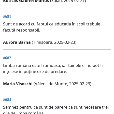
Boticas Gabriel Marius
(Zalău, 2025-02-21)
#681
Sunt de acord cu faptul ca educația în scoli trebuie
făcută responsabil.
Aurora Barna
(Timisoara, 2025-02-23)
#682
Limba română este frumoasă, iar tainele ei nu pot fi
înțelese in puține ore de predare.
Maria Visoschi
(Vălenii de Munte, 2025-02-23)
#684
Semnez pentru ca sunt de părere ca sunt necesare trei
ore de limba română.