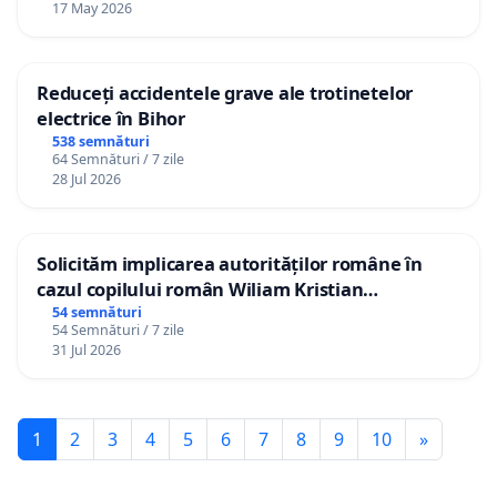
17 May 2026
Reduceți accidentele grave ale trotinetelor
electrice în Bihor
538 semnături
64 Semnături / 7 zile
28 Jul 2026
Solicităm implicarea autorităților române în
cazul copilului român Wiliam Kristian
Gheorghe, aflat în plasament în Danemarca de
54 semnături
54 Semnături / 7 zile
12 ani
31 Jul 2026
1
2
3
4
5
6
7
8
9
10
»