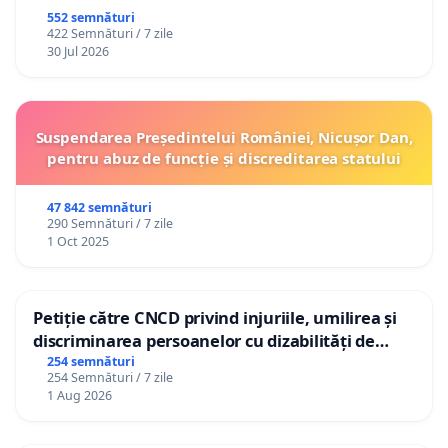
552 semnături
422 Semnături / 7 zile
30 Jul 2026
Suspendarea Președintelui României, Nicușor Dan,
pentru abuz de funcție și discreditarea statului
47 842 semnături
290 Semnături / 7 zile
1 Oct 2025
Petiție către CNCD privind injuriile, umilirea și
discriminarea persoanelor cu dizabilități de
către utilizatorul TikTok „Gorici”
254 semnături
254 Semnături / 7 zile
1 Aug 2026