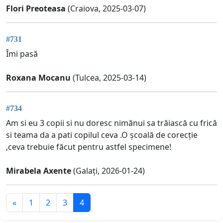
Flori Preoteasa
(Craiova, 2025-03-07)
#731
Îmi pasă
Roxana Mocanu
(Tulcea, 2025-03-14)
#734
Am si eu 3 copii si nu doresc nimănui sa trăiască cu frică
si teama da a pati copilul ceva .O școală de corecție
,ceva trebuie făcut pentru astfel specimene!
Mirabela Axente
(Galați, 2026-01-24)
«
1
2
3
4