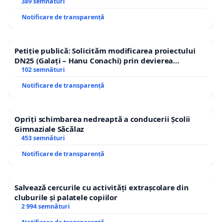
ROGOJAN
389 semnături
Notificare de transparență
Petiție publică: Solicităm modificarea proiectului
DN25 (Galați – Hanu Conachi) prin devierea
traseului în afara localităților!
102 semnături
Notificare de transparență
Opriți schimbarea nedreaptă a conducerii Școlii
Gimnaziale Săcălaz
453 semnături
Notificare de transparență
Salvează cercurile cu activități extrașcolare din
cluburile și palatele copiilor
2 994 semnături