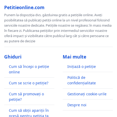
Petitieonline.com
Punem la dispoziția dvs. găzduirea gratis a petițiile online. Aveți
posibilitatea să publicați petiții online la un nivel profesional folosind
serviciile noastre dedicate. Petițiile noastre se regăsesc în mass media
în fiecare zi. Publicarea petițiilor prin intermediul serviciilor noastre
oferă impact și vizibilitate către publicul larg cât și către persoane ce
au putere de decizie
Ghiduri
Mai multe
Cum să începi o petiție
Inițiază o petiție
online
Politică de
Cum se scrie o petiție?
confidențialitate
Cum să promovați o
Gestionați cookie-urile
petiție?
Despre noi
Cum să obții apariții în
presă pentru petiția ta