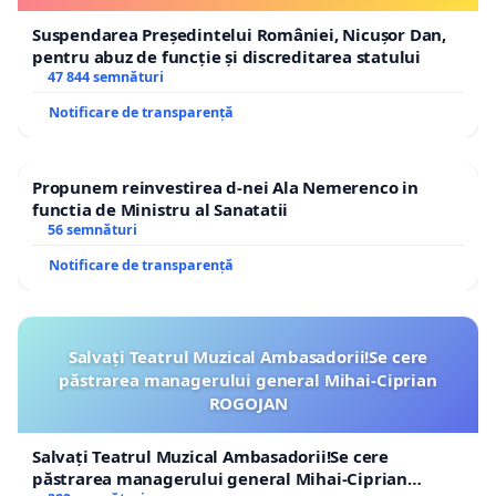
Suspendarea Președintelui României, Nicușor Dan,
pentru abuz de funcție și discreditarea statului
47 844 semnături
Notificare de transparență
Propunem reinvestirea d-nei Ala Nemerenco in
functia de Ministru al Sanatatii
56 semnături
Notificare de transparență
Salvați Teatrul Muzical Ambasadorii!Se cere
păstrarea managerului general Mihai-Ciprian
ROGOJAN
Salvați Teatrul Muzical Ambasadorii!Se cere
păstrarea managerului general Mihai-Ciprian