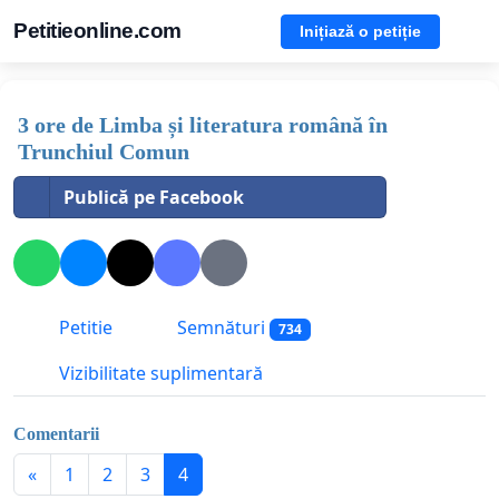
Petitieonline.com
Inițiază o petiție
3 ore de Limba și literatura română în
Trunchiul Comun
Publică pe Facebook
Petitie
Semnături
734
Vizibilitate suplimentară
Comentarii
«
1
2
3
4