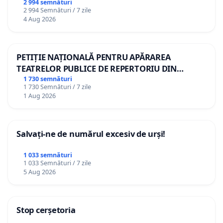
2 994 semnături
2 994 Semnături / 7 zile
4 Aug 2026
PETIȚIE NAȚIONALĂ PENTRU APĂRAREA
TEATRELOR PUBLICE DE REPERTORIU DIN
ROMÂNIA
1 730 semnături
1 730 Semnături / 7 zile
1 Aug 2026
Salvați-ne de numărul excesiv de urși!
1 033 semnături
1 033 Semnături / 7 zile
5 Aug 2026
Stop cerșetoria