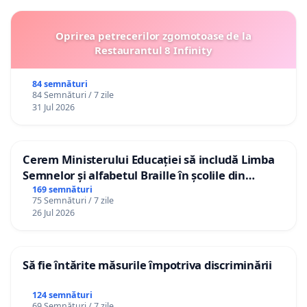
Oprirea petrecerilor zgomotoase de la
Restaurantul 8 Infinity
84 semnături
84 Semnături / 7 zile
31 Jul 2026
Cerem Ministerului Educației să includă Limba
Semnelor și alfabetul Braille în școlile din
Republica Moldova!
169 semnături
75 Semnături / 7 zile
26 Jul 2026
Să fie întărite măsurile împotriva discriminării
124 semnături
69 Semnături / 7 zile