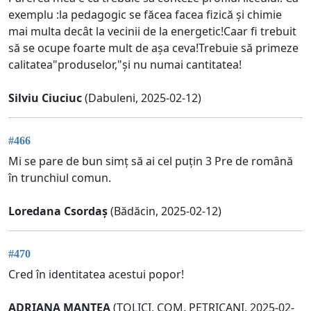
exemplu :la pedagogic se făcea facea fizică și chimie
mai multa decât la vecinii de la energetic!Caar fi trebuit
să se ocupe foarte mult de așa ceva!Trebuie să primeze
calitatea"produselor,"și nu numai cantitatea!
Silviu Ciuciuc
(Dabuleni, 2025-02-12)
#466
Mi se pare de bun simț să ai cel puțin 3 Pre de română
în trunchiul comun.
Loredana Csordaș
(Bădăcin, 2025-02-12)
#470
Cred în identitatea acestui popor!
ADRIANA MANTEA
(ȚOLICI, COM. PETRICANI, 2025-02-