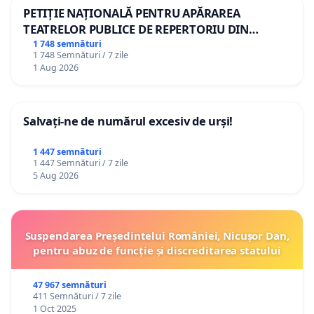
PETIȚIE NAȚIONALĂ PENTRU APĂRAREA
TEATRELOR PUBLICE DE REPERTORIU DIN
ROMÂNIA
1 748 semnături
1 748 Semnături / 7 zile
1 Aug 2026
Salvați-ne de numărul excesiv de urși!
1 447 semnături
1 447 Semnături / 7 zile
5 Aug 2026
Suspendarea Președintelui României, Nicușor Dan,
pentru abuz de funcție și discreditarea statului
47 967 semnături
411 Semnături / 7 zile
1 Oct 2025