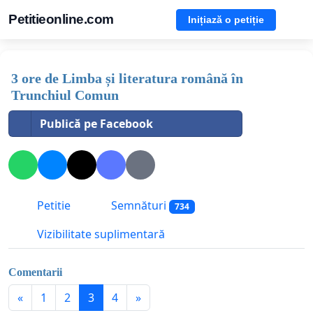
Petitieonline.com
Inițiază o petiție
3 ore de Limba și literatura română în
Trunchiul Comun
Publică pe Facebook
Petitie
Semnături
734
Vizibilitate suplimentară
Comentarii
«
1
2
3
4
»