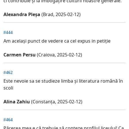
ci contribuie și la îmbogățire culturii noastre generale.
Alexandra Pleșa
(Brad, 2025-02-12)
#444
Am același punct de vedere ca cel expus in petiție
Carmen Persu
(Craiova, 2025-02-12)
#462
Este nevoie sa se studieze limba și literatura română în
scoli
Alina Zahiu
(Constanța, 2025-02-12)
#464
Părerea mea e că trebuie să conteze profilul liceului! Ca