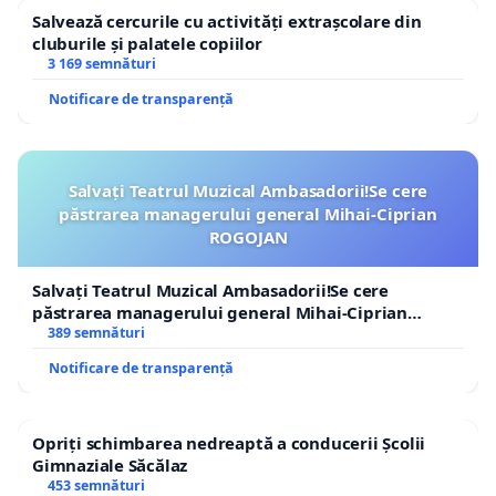
Salvează cercurile cu activități extrașcolare din
cluburile și palatele copiilor
3 169 semnături
Notificare de transparență
Salvați Teatrul Muzical Ambasadorii!Se cere
păstrarea managerului general Mihai-Ciprian
ROGOJAN
Salvați Teatrul Muzical Ambasadorii!Se cere
păstrarea managerului general Mihai-Ciprian
ROGOJAN
389 semnături
Notificare de transparență
Opriți schimbarea nedreaptă a conducerii Școlii
Gimnaziale Săcălaz
453 semnături