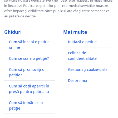
serviciile noastre dedicate. Petițiile noastre se regăsesc în mass media
în fiecare zi. Publicarea petițiilor prin intermediul serviciilor noastre
oferă impact și vizibilitate către publicul larg cât și către persoane ce
au putere de decizie
Ghiduri
Mai multe
Cum să începi o petiție
Inițiază o petiție
online
Politică de
Cum se scrie o petiție?
confidențialitate
Cum să promovați o
Gestionați cookie-urile
petiție?
Despre noi
Cum să obții apariții în
presă pentru petiția ta
Cum să înmânezi o
petiție