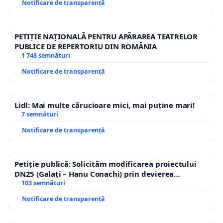
Notificare de transparență
PETIȚIE NAȚIONALĂ PENTRU APĂRAREA TEATRELOR
PUBLICE DE REPERTORIU DIN ROMÂNIA
1 748 semnături
Notificare de transparență
Lidl: Mai multe cărucioare mici, mai puține mari!
7 semnături
Notificare de transparență
Petiție publică: Solicităm modificarea proiectului
DN25 (Galați – Hanu Conachi) prin devierea
traseului în afara localităților!
103 semnături
Notificare de transparență