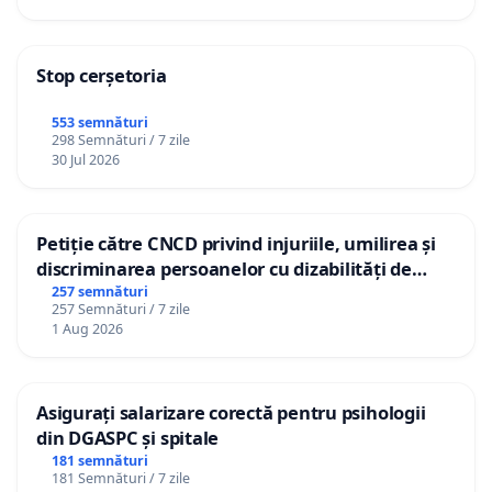
Stop cerșetoria
553 semnături
298 Semnături / 7 zile
30 Jul 2026
Petiție către CNCD privind injuriile, umilirea și
discriminarea persoanelor cu dizabilități de
către utilizatorul TikTok „Gorici”
257 semnături
257 Semnături / 7 zile
1 Aug 2026
Asigurați salarizare corectă pentru psihologii
din DGASPC și spitale
181 semnături
181 Semnături / 7 zile