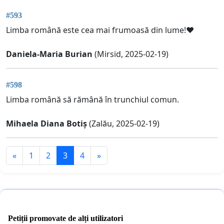
#593
Limba română este cea mai frumoasă din lume!❤️
Daniela-Maria Burian
(Mirsid, 2025-02-19)
#598
Limba română să rămână în trunchiul comun.
Mihaela Diana Botiș
(Zalău, 2025-02-19)
«
1
2
3
4
»
Petiții promovate de alți utilizatori