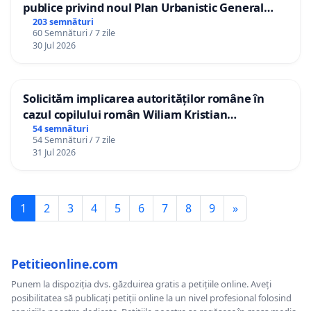
publice privind noul Plan Urbanistic General
(PUG) Ialoveni
203 semnături
60 Semnături / 7 zile
30 Jul 2026
Solicităm implicarea autorităților române în
cazul copilului român Wiliam Kristian
Gheorghe, aflat în plasament în Danemarca de
54 semnături
54 Semnături / 7 zile
12 ani
31 Jul 2026
1
2
3
4
5
6
7
8
9
»
Petitieonline.com
Punem la dispoziția dvs. găzduirea gratis a petițiile online. Aveți
posibilitatea să publicați petiții online la un nivel profesional folosind