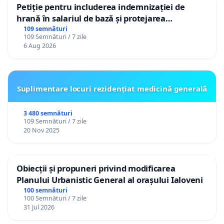
Petiție pentru includerea indemnizației de
hrană în salariul de bază și protejarea
gradațiilor de vechime pentru asistenții
109 semnături
109 Semnături / 7 zile
personali
6 Aug 2026
Suplimentare locuri rezidențiat medicină generală
3 480 semnături
109 Semnături / 7 zile
20 Nov 2025
Obiecții și propuneri privind modificarea
Planului Urbanistic General al orașului Ialoveni
100 semnături
100 Semnături / 7 zile
31 Jul 2026