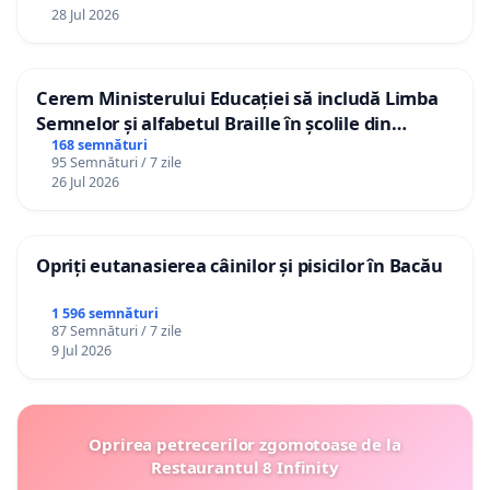
28 Jul 2026
ani, fac aproape imposibila promovarea unui cadru
didactic la gradul de profesor universitar!
Cerem Ministerului Educației să includă Limba
Cine doreste transformarea cadrelor didactice in
Semnelor și alfabetul Braille în școlile din
cercetatori stiintifici, in prezenta unor criterii fixate
Republica Moldova!
168 semnături
sa "matematicizeze" pana si depresia sau empatia?
95 Semnături / 7 zile
26 Jul 2026
Cat de importanta este sintagma "profesor cu
factor de impact", in conditiile in care interactiunea
Opriți eutanasierea câinilor și pisicilor în Bacău
dintre profesor si student obliga la tact pedagogic,
responsabiliitate si creativitate?
1 596 semnături
87 Semnături / 7 zile
9 Jul 2026
3. "Instituirea unui statut juridic național
pentru cadrele didactice din invatamantul
universitar.
Oprirea petrecerilor zgomotoase de la
Restaurantul 8 Infinity