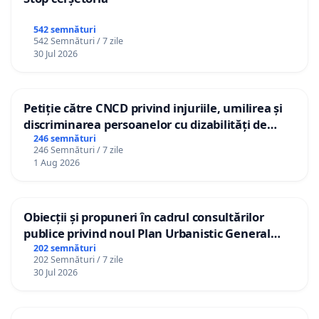
universitare".
542 semnături
Un profesor universitar, respectiv un cadru didactic,
542 Semnături / 7 zile
trebuie să-și poată păstra gradul, indiferent unde
30 Jul 2026
se transfera, cu atat mai mult daca isi mentine
disciplina la predare.
Petiție către CNCD privind injuriile, umilirea și
discriminarea persoanelor cu dizabilități de
De ce un cadru didactic, profesor universitar la
către utilizatorul TikTok „Gorici”
246 semnături
Facultatea de Stiintele Educatiei si Psihologie,
246 Semnături / 7 zile
1 Aug 2026
specializat in "Bazele psihologiei" nu poate fi
transferat pentru a preda aceeasi disciplina, la o
alta universitate, tot la Facultatea se Stiintele
Obiecții și propuneri în cadrul consultărilor
Educatiei si Psihologie, daca exista post vacant?
publice privind noul Plan Urbanistic General
(PUG) Ialoveni
202 semnături
Pana in anul 2010, conferentiarii universitari si
202 Semnături / 7 zile
30 Jul 2026
profesorii universitari au primit gradul didactic prin
ordin de ministru. Titlul a fost acordat de o comisie
națională, nu de o universitate.