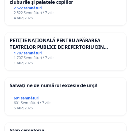
cluburile și palatele copiilor
Să spunem lucrurilor pe nume!
2 522 semnături
Distinsul confrate DI Blaga a atras atentia asupra
2 522 Semnături / 7 zile
4 Aug 2026
sintagmei "profesori in lanturi"!
Blocarea transferurilor, dar si controlul asupra
PETIȚIE NAȚIONALĂ PENTRU APĂRAREA
organizarii concursurilor pentru un post didactic
TEATRELOR PUBLICE DE REPERTORIU DIN
sunt o formă de "captivitate profesională"?
ROMÂNIA
1 707 semnături
1 707 Semnături / 7 zile
1 Aug 2026
De ce autonomia universitară poate fi un pretext
pentru "feudalism academic"?
Salvați-ne de numărul excesiv de urși!
Cum se poate corecta această inegalitate?
Ce se poate face?
601 semnături
601 Semnături / 7 zile
Posibilitati sunt, daca exista interes si vointa
5 Aug 2026
politica:
1. "Recunoașterea națională a titlurilor
Stop cerșetoria