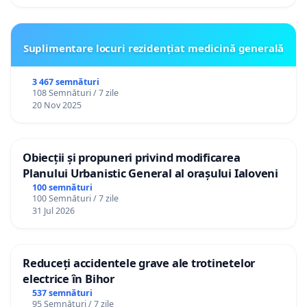
maior?
Suplimentare locuri rezidențiat medicină generală
2. "
Crearea unui cadru de transfer reglementat
prin lege".
3 467 semnături
108 Semnături / 7 zile
In acest sens nu este nevoie să se renunțe la
20 Nov 2025
concursurile universitare, dar se poate introduce o
procedură reglementată de recunoaștere reciprocă
Obiecții și propuneri privind modificarea
a titlurilor didactice intre universitati. De exemplu,
Planului Urbanistic General al orașului Ialoveni
dacă un profesor universitar dorește să se
100 semnături
transfere la o altă universitate, aceasta ar putea
100 Semnături / 7 zile
31 Jul 2026
organiza un concurs „simplificat”, de validare a
experientei la catedra, bazat pe interviu
profesional.
Reduceți accidentele grave ale trotinetelor
electrice în Bihor
Criteriile stiintifice fixate, parca, de un "grup de
537 semnături
interese" care a inchis usa pentru urmatorii 20 de
95 Semnături / 7 zile