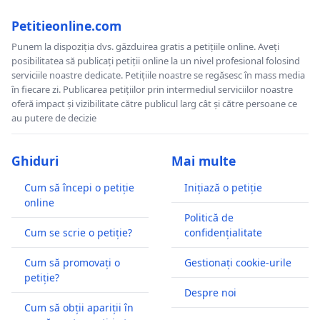
daca doriti respectarea dreptului constitutional cu
privire la mobilitatea - transferul cadrelor didactice
Petitieonline.com
universitare.
Punem la dispoziția dvs. găzduirea gratis a petițiile online. Aveți
posibilitatea să publicați petiții online la un nivel profesional folosind
Cu sprijinul dumneavoastra, avem sansa sa
serviciile noastre dedicate. Petițiile noastre se regăsesc în mass media
în fiecare zi. Publicarea petițiilor prin intermediul serviciilor noastre
demaram impreuna, ca un prim pas, actiunea
oferă impact și vizibilitate către publicul larg cât și către persoane ce
de "contestarea regimului actual cu privire la
au putere de decizie
mobilitatea cadrelor didactice universitare, pe
cale constituțională"
Ghiduri
Mai multe
Cum să începi o petiție
Inițiază o petiție
online
De ce cadrele didactice din invatamantul universitar
Politică de
Cum se scrie o petiție?
confidențialitate
nu se pot transfera?
Cum să promovați o
Gestionați cookie-urile
Respect si recunostinta!
petiție?
Despre noi
prof.univ.dr. Nicolae Radu
Cum să obții apariții în