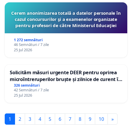
Constituția Romaniei și a dreptului la muncă și
mobilitate profesională, art. 41.
Cerem anonimizarea totală a datelor personale în
cazul concursurilor şi a examenelor organizate
Autonomia universitară nu ar trebui să devină o
pentru profesori de către Ministerul Educaţiei
barieră împotriva dreptului la carieră.
1 272 semnături
Într-o Românie modernă, unde educația superioară
46 Semnături / 7 zile
25 Jul 2026
trebuie să fie deschisă, competitivă și mobilă, este
timpul să discutăm serios despre mobilitatea
academică internă și despre drepturile reale ale
Solicităm măsuri urgente DEER pentru oprirea
cadrelor didactice universitare.
microîntreruperilor bruște și zilnice de curent în
Sâncraiu de Mureș și Nazna
326 semnături
***
42 Semnături / 7 zile
25 Jul 2026
Dragi cititori si distinsi colegi
Semnatura dumneavoastra este foarte
1
2
3
4
5
6
7
8
9
10
»
importanta.
Va rog sa semnati prezenta petitie