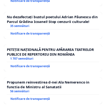
Notificare de transparență
statut unitar la nivel național!
In temeiul art. 32 alin. 6 din Constituție și art. 123
Nu dezafectați bustul poetului Adrian Păunescu din
din Legea educației nr.199/2024, universitățile sunt
Parcul Grădina Icoanei! Stop cenzurii culturale!
35 semnături
autonome, iar fiecare își stabilește politicile de
angajare, iar posturile se ocupă prin concurs
Notificare de transparență
public, nu prin numire sau mutare administrativă!
PETIȚIE NAȚIONALĂ PENTRU APĂRAREA TEATRELOR
De ce în alte domenii această mobilitate este
PUBLICE DE REPERTORIU DIN ROMÂNIA
posibilă, dar pentru cadrele didactice din
1 707 semnături
invatamantul superior este practic imposibila?
Notificare de transparență
Cum poate fi explicat faptul ca în 2025, într-o țară
membră UE, cadrele didactice din invatamantul
Propunem reinvestirea d-nei Ala Nemerenco in
functia de Ministru al Sanatatii
superior să fie singura categorie de angajați publici
56 semnături
pentru care nu există niciun mecanism real de
Notificare de transparență
mobilitate profesională?