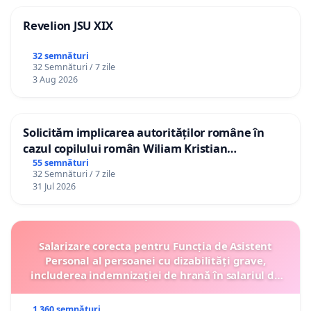
Revelion JSU XIX
32 semnături
32 Semnături / 7 zile
3 Aug 2026
Solicităm implicarea autorităților române în
cazul copilului român Wiliam Kristian
Gheorghe, aflat în plasament în Danemarca de
55 semnături
32 Semnături / 7 zile
12 ani
31 Jul 2026
Salarizare corecta pentru Funcția de Asistent
Personal al persoanei cu dizabilități grave,
includerea indemnizației de hrană în salariul de
bază lunar și protejarea gradațiilor de vechime
1 360 semnături