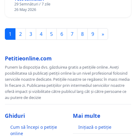
29 Semnături / 7 zile
26 May 2026
1
2
3
4
5
6
7
8
9
»
Petitieonline.com
Punem la dispoziția dvs. găzduirea gratis a petițiile online. Aveți
posibilitatea să publicați petiții online la un nivel profesional folosind
serviciile noastre dedicate. Petițiile noastre se regăsesc în mass media
în fiecare zi. Publicarea petițiilor prin intermediul serviciilor noastre
oferă impact și vizibilitate către publicul larg cât și către persoane ce
au putere de decizie
Ghiduri
Mai multe
Cum să începi o petiție
Inițiază o petiție
online