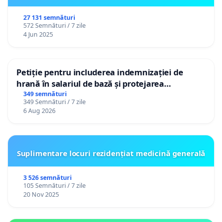
27 131 semnături
572 Semnături / 7 zile
4 Jun 2025
Petiție pentru includerea indemnizației de
hrană în salariul de bază și protejarea
gradațiilor de vechime pentru asistenții
349 semnături
349 Semnături / 7 zile
personali
6 Aug 2026
Suplimentare locuri rezidențiat medicină generală
3 526 semnături
105 Semnături / 7 zile
20 Nov 2025