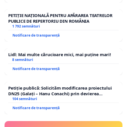
PETIȚIE NAȚIONALĂ PENTRU APĂRAREA TEATRELOR
PUBLICE DE REPERTORIU DIN ROMÂNIA
1 792 semnături
Notificare de transparență
Lidl: Mai multe cărucioare mici, mai puține mari!
8 semnături
Notificare de transparență
Petiție publică: Solicităm modificarea proiectului
DN25 (Galați – Hanu Conachi) prin devierea
traseului în afara localităților!
104 semnături
Notificare de transparență