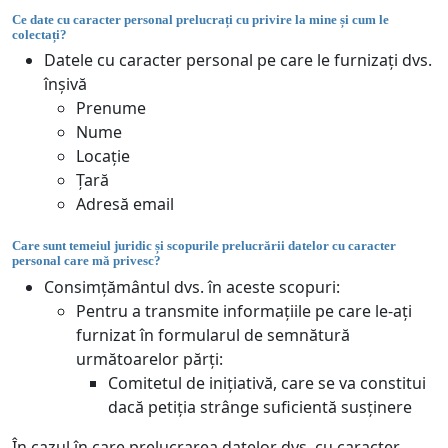
Ce date cu caracter personal prelucrați cu privire la mine și cum le
colectați?
Datele cu caracter personal pe care le furnizați dvs.
înșivă
Prenume
Nume
Locație
Țară
Adresă email
Care sunt temeiul juridic și scopurile prelucrării datelor cu caracter
personal care mă privesc?
Consimțământul dvs. în aceste scopuri:
Pentru a transmite informațiile pe care le-ați
furnizat în formularul de semnătură
următoarelor părți:
Comitetul de inițiativă, care se va constitui
dacă petiția strânge suficientă susținere
În cazul în care prelucrarea datelor dvs. cu caracter