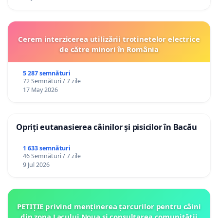
Cerem interzicerea utilizării trotinetelor electrice
de către minori în România
5 287 semnături
72 Semnături / 7 zile
17 May 2026
Opriți eutanasierea câinilor și pisicilor în Bacău
1 633 semnături
46 Semnături / 7 zile
9 Jul 2026
PETIȚIE privind menținerea țarcurilor pentru câini
din zona Lacului Noua și consultarea comunității