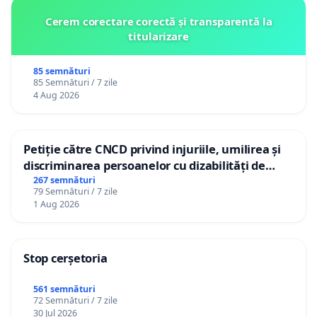
Cerem corectare corectă și transparentă la
titularizare
85 semnături
85 Semnături / 7 zile
4 Aug 2026
Petiție către CNCD privind injuriile, umilirea și
discriminarea persoanelor cu dizabilități de
către utilizatorul TikTok „Gorici”
267 semnături
79 Semnături / 7 zile
1 Aug 2026
Stop cerșetoria
561 semnături
72 Semnături / 7 zile
30 Jul 2026