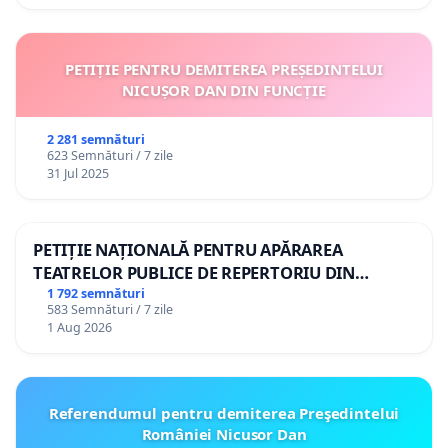
PETIȚIE PENTRU DEMITEREA PREȘEDINTELUI
NICUȘOR DAN DIN FUNCȚIE
2 281 semnături
623 Semnături / 7 zile
31 Jul 2025
PETIȚIE NAȚIONALĂ PENTRU APĂRAREA
TEATRELOR PUBLICE DE REPERTORIU DIN
ROMÂNIA
1 792 semnături
583 Semnături / 7 zile
1 Aug 2026
Referendumul pentru demiterea Preşedintelui
României Nicusor Dan