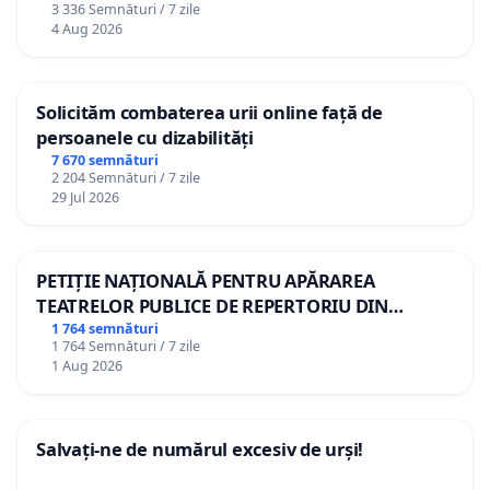
3 336 Semnături / 7 zile
4 Aug 2026
Solicităm combaterea urii online față de
persoanele cu dizabilități
7 670 semnături
2 204 Semnături / 7 zile
29 Jul 2026
PETIȚIE NAȚIONALĂ PENTRU APĂRAREA
TEATRELOR PUBLICE DE REPERTORIU DIN
ROMÂNIA
1 764 semnături
1 764 Semnături / 7 zile
1 Aug 2026
Salvați-ne de numărul excesiv de urși!