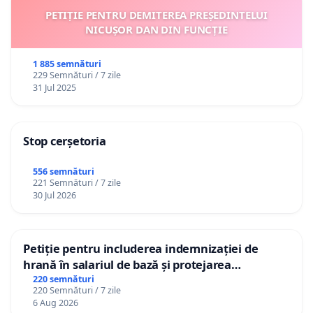
PETIȚIE PENTRU DEMITEREA PREȘEDINTELUI
NICUȘOR DAN DIN FUNCȚIE
1 885 semnături
229 Semnături / 7 zile
31 Jul 2025
Stop cerșetoria
556 semnături
221 Semnături / 7 zile
30 Jul 2026
Petiție pentru includerea indemnizației de
hrană în salariul de bază și protejarea
gradațiilor de vechime pentru asistenții
220 semnături
220 Semnături / 7 zile
personali
6 Aug 2026