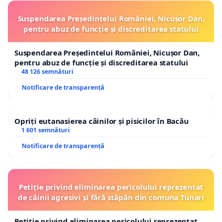
Suspendarea Președintelui României, Nicușor Dan,
pentru abuz de funcție și discreditarea statului
Suspendarea Președintelui României, Nicușor Dan,
pentru abuz de funcție și discreditarea statului
48 126 semnături
Notificare de transparență
Opriți eutanasierea câinilor și pisicilor în Bacău
1 601 semnături
Notificare de transparență
Petiție privind eliminarea pericolului reprezentat
de câinii agresivi și fără stăpân din comuna Tunari
Petiție privind eliminarea pericolului reprezentat