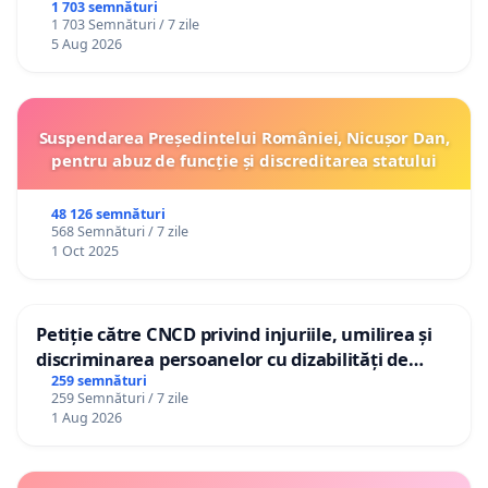
1 703 semnături
1 703 Semnături / 7 zile
5 Aug 2026
Suspendarea Președintelui României, Nicușor Dan,
pentru abuz de funcție și discreditarea statului
48 126 semnături
568 Semnături / 7 zile
1 Oct 2025
Petiție către CNCD privind injuriile, umilirea și
discriminarea persoanelor cu dizabilități de
către utilizatorul TikTok „Gorici”
259 semnături
259 Semnături / 7 zile
1 Aug 2026