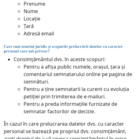
Prenume
Nume
Locație
Țară
Adresă email
Care sunt temeiul juridic și scopurile prelucrării datelor cu caracter
personal care mă privesc?
Consimțământul dvs. în aceste scopuri:
Pentru a afișa public numele, orașul, țara și
comentariul semnatarului online pe pagina de
semnături.
Pentru a ține semnatarii la curent cu evoluția
petiției prin trimiterea de e-mailuri.
Pentru a preda informațiile furnizate de
semnatar factorilor de decizie.
În cazul în care prelucrarea datelor dvs. cu caracter
personal se bazează pe propriul dvs. consimțământ,
aveți dreptul de a vă revoca consimțământul în orice