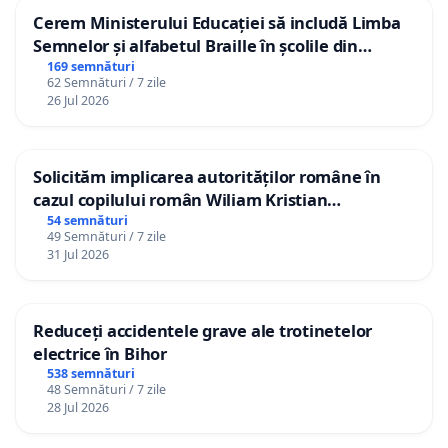
Cerem Ministerului Educației să includă Limba
Semnelor și alfabetul Braille în școlile din
Republica Moldova!
169 semnături
62 Semnături / 7 zile
26 Jul 2026
Solicităm implicarea autorităților române în
cazul copilului român Wiliam Kristian
Gheorghe, aflat în plasament în Danemarca de
54 semnături
49 Semnături / 7 zile
12 ani
31 Jul 2026
Reduceți accidentele grave ale trotinetelor
electrice în Bihor
538 semnături
48 Semnături / 7 zile
28 Jul 2026