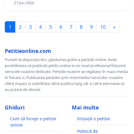
27 Jun 2026
1
2
3
4
5
6
7
8
9
10
»
Petitieonline.com
Punem la dispoziția dvs. găzduirea gratis a petițiile online. Aveți
posibilitatea să publicați petiții online la un nivel profesional folosind
serviciile noastre dedicate. Petițiile noastre se regăsesc în mass media
în fiecare zi. Publicarea petițiilor prin intermediul serviciilor noastre
oferă impact și vizibilitate către publicul larg cât și către persoane ce
au putere de decizie
Ghiduri
Mai multe
Cum să începi o petiție
Inițiază o petiție
online
Politică de