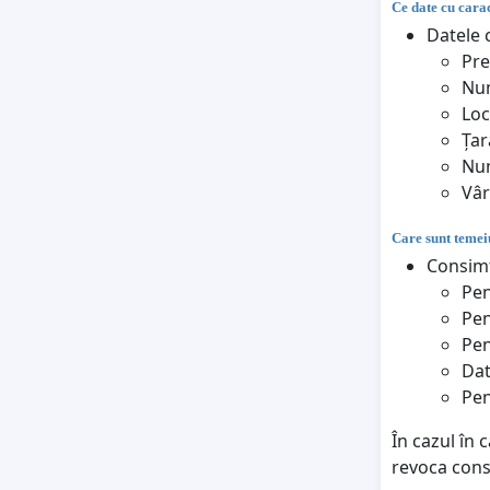
Ce date cu carac
Datele c
Pr
Nu
Loc
Țar
Num
Vâr
Care sunt temeiu
Consimț
Pen
Pen
Pen
Dat
Pen
În cazul în 
revoca con