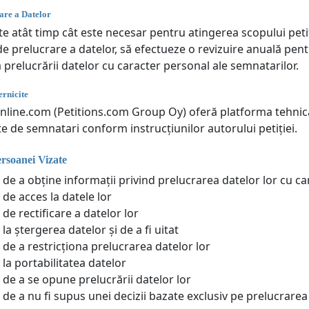
are a Datelor
e atât timp cât este necesar pentru atingerea scopului petiți
e prelucrare a datelor, să efectueze o revizuire anuală pent
prelucrării datelor cu caracter personal ale semnatarilor.
rnicite
online.com (Petitions.com Group Oy) oferă platforma tehnică
te de semnatari conform instrucțiunilor autorului petiției.
ersoanei Vizate
 de a obține informații privind prelucrarea datelor lor cu c
 de acces la datele lor
de rectificare a datelor lor
la ștergerea datelor și de a fi uitat
 de a restricționa prelucrarea datelor lor
 la portabilitatea datelor
 de a se opune prelucrării datelor lor
 de a nu fi supus unei decizii bazate exclusiv pe prelucrar