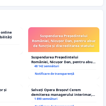
 online
Suspendarea Președintelui
bilități
României, Nicușor Dan, pentru abuz
de funcție și discreditarea statului
Suspendarea Președintelui
României, Nicușor Dan, pentru abuz
de funcție și discreditarea statului
48 142 semnături
Notificare de transparență
r și
Salvați Opera Brașov! Cerem
demiterea managerului interimar,
Petrean Lucian-Marius!
1 890 semnături