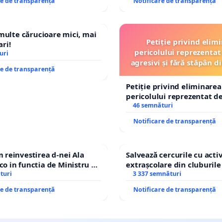
re de transparență
Notificare de transparență
 multe cărucioare mici, mai
Petiție privind elim
ri!
pericolului reprezentat 
uri
agresivi și fără stăpân 
re de transparență
Tunari
Petiție privind eliminarea
pericolului reprezentat de
agresivi și fără stăpân d
46 semnături
Tunari
Notificare de transparență
reinvestirea d-nei Ala
Salvează cercurile cu activ
 in functia de Ministru al
extrașcolare din cluburile 
turi
copiilor
3 337 semnături
re de transparență
Notificare de transparență