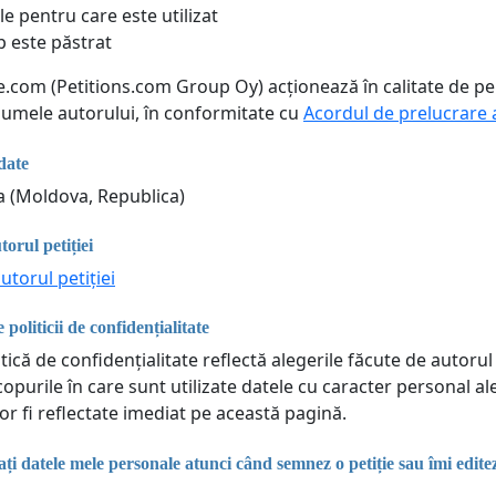
le pentru care este utilizat
p este păstrat
ne.com (Petitions.com Group Oy) acționează în calitate de p
 numele autorului, în conformitate cu
Acordul de prelucrare 
date
ia (Moldova, Republica)
torul petiției
utorul petiției
 politicii de confidențialitate
tică de confidențialitate reflectă alegerile făcute de autorul 
copurile în care sunt utilizate datele cu caracter personal a
or fi reflectate imediat pe această pagină.
i datele mele personale atunci când semnez o petiție sau îmi edit