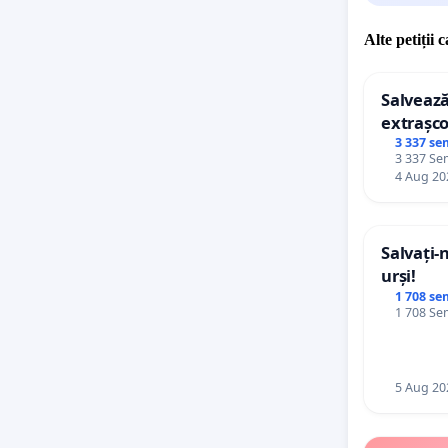
Alte petiții 
Salvează
extrașco
palatele
3 337 se
3 337 Sem
4 Aug 20
Salvați-
urși!
1 708 se
1 708 Sem
5 Aug 20