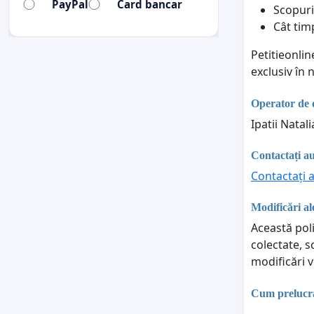
PayPal
Card bancar
Scopuri
Cât tim
Petitieonli
exclusiv în
Operator de 
Ipatii Natal
Contactați au
Contactați a
Modificări ale
Această poli
colectate, s
modificări v
Cum prelucraț