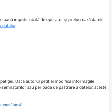
ersoană împuternicită de operator și prelucrează datele
a datelor
.
petiției. Dacă autorul petiției modifică informațiile
le semnatarilor sau perioada de păstrare a datelor, aceste
ez semnătura?