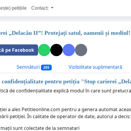
ește) petițiile
Contact:
rei „Delacău II”! Protejați satul, oamenii și mediul!
că pe Facebook
Semnături
Vizibilitate suplimentară
205
e confidențialitate pentru petiția "
Stop carierei „Del
tică de confidențialitate explică modul în care sunt prelucr
ției a ales Petitieonline.com pentru a genera automat aceast
eării petiției. În calitate de operator de date, autorul a decis:
rmații sunt colectate de la semnatari