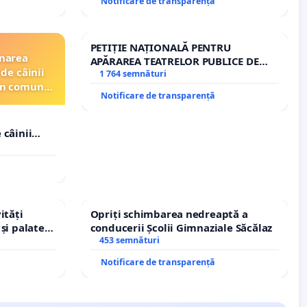
Notificare de transparență
PETIȚIE NAȚIONALĂ PENTRU
inarea
APĂRAREA TEATRELOR PUBLICE DE
de câinii
REPERTORIU DIN ROMÂNIA
1 764 semnături
din comuna
Notificare de transparență
 câinii
in comuna
ități
Opriți schimbarea nedreaptă a
și palatele
conducerii Școlii Gimnaziale Săcălaz
453 semnături
Notificare de transparență