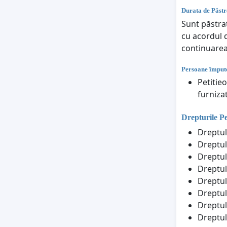
Durata de Păstr
Sunt păstrat
cu acordul d
continuarea 
Persoane împute
Petitie
furniza
Drepturile P
Dreptul
Dreptul
Dreptul 
Dreptul 
Dreptul
Dreptul
Dreptul
Dreptul