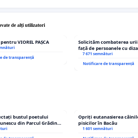
vate de alți utilizatori
e pentru VIOREL PAȘCA
Solicităm combaterea urii
emnături
față de persoanele cu diza
7 671 semnături
re de transparență
Notificare de transparență
ctați bustul poetului
Opriți eutanasierea câinilo
unescu din Parcul Grădina
pisicilor în Bacău
top cenzurii culturale!
turi
1 601 semnături