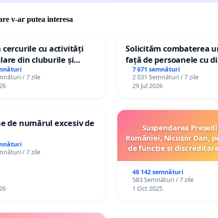
care v-ar putea interesa
 cercurile cu activități
Solicităm combaterea ur
lare din cluburile și
față de persoanele cu di
 copiilor
mnături
7 671 semnături
nături / 7 zile
2 031 Semnături / 7 zile
26
29 Jul 2026
ne de numărul excesiv de
Suspendarea Președi
României, Nicușor Dan, p
mnături
de funcție și discreditar
nături / 7 zile
48 142 semnături
583 Semnături / 7 zile
26
1 Oct 2025