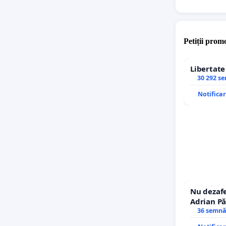
Petiții promo
Libertat
30 292 s
Notifica
Nu dezafe
Adrian Pă
Icoanei! S
36 semnă