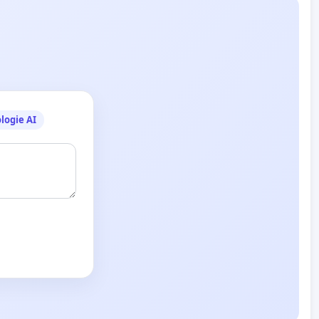
logie AI