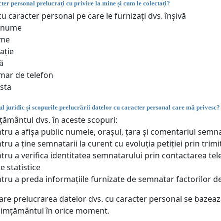
ter personal prelucrați cu privire la mine și cum le colectați?
u caracter personal pe care le furnizați dvs. înșivă
enume
me
ație
ă
ar de telefon
sta
l juridic și scopurile prelucrării datelor cu caracter personal care mă privesc?
ământul dvs. în aceste scopuri:
tru a afișa public numele, orașul, țara și comentariul semn
tru a ține semnatarii la curent cu evoluția petiției prin trimi
tru a verifica identitatea semnatarului prin contactarea tel
e statistice
tru a preda informațiile furnizate de semnatar factorilor de
care prelucrarea datelor dvs. cu caracter personal se bazea
simțământul în orice moment.