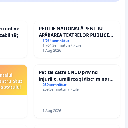
ii online
PETIȚIE NAȚIONALĂ PENTRU
zabilități
APĂRAREA TEATRELOR PUBLICE
DE REPERTORIU DIN ROMÂNIA
1 764 semnături
1 764 Semnături / 7 zile
1 Aug 2026
Petiție către CNCD privind
ntelui
injuriile, umilirea și discriminarea
entru abuz
persoanelor cu dizabilități de
259 semnături
ea statului
259 Semnături / 7 zile
către utilizatorul TikTok „Gorici”
1 Aug 2026