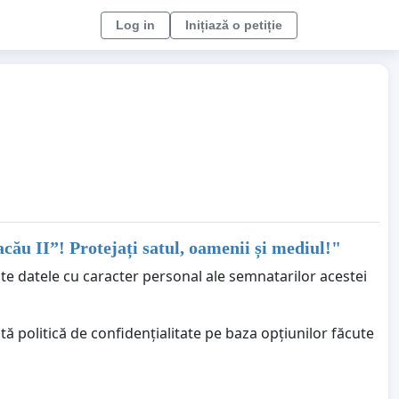
Log in
Inițiază o petiție
acău II”! Protejați satul, oamenii și mediul!
"
ate datele cu caracter personal ale semnatarilor acestei
ă politică de confidențialitate pe baza opțiunilor făcute