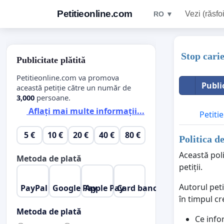
Petitieonline.com
Vezi (răsfoi
RO ▼
Stop carie
Publicitate plătită
Petitieonline.com va promova
Publi
această petiție către un număr de
3,000
persoane.
Aflați mai multe informații...
Petitie
5 €
10 €
20 €
40 €
80 €
Politica d
Această poli
Metoda de plată
petiții.
Autorul peti
PayPal
Google Pay
Apple Pay
Card bancar
în timpul cr
Metoda de plată
Ce info