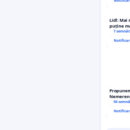
Notifica
Lidl: Mai
puține ma
7 semnăt
Notifica
Propunem 
Nemerenco
Sanatatii
56 semnă
Notifica