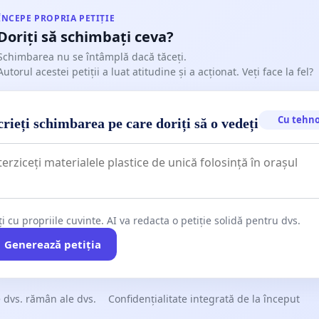
ÎNCEPE PROPRIA PETIȚIE
Doriți să schimbați ceva?
Schimbarea nu se întâmplă dacă tăceți.
Autorul acestei petiții a luat atitudine și a acționat. Veți face la fel?
Cu tehno
rieți schimbarea pe care doriți să o vedeți
ți cu propriile cuvinte. AI va redacta o petiție solidă pentru dvs.
Generează petiția
 dvs. rămân ale dvs.
Confidențialitate integrată de la început