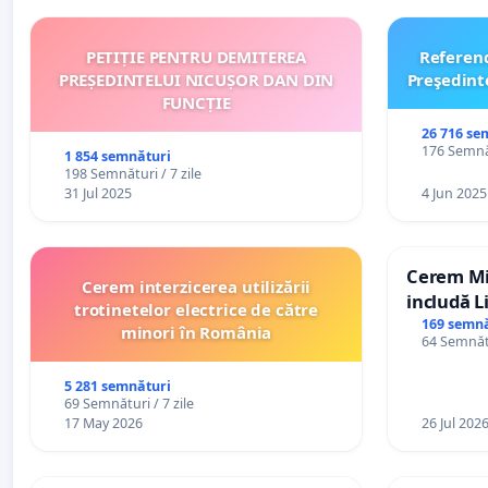
PETIȚIE PENTRU DEMITEREA
Referen
PREȘEDINTELUI NICUȘOR DAN DIN
Preşedint
FUNCȚIE
26 716 se
176 Semnăt
1 854 semnături
198 Semnături / 7 zile
31 Jul 2025
4 Jun 2025
Cerem Min
Cerem interzicerea utilizării
includă L
trotinetelor electrice de către
alfabetul 
169 semnă
minori în România
64 Semnătu
Republic
5 281 semnături
69 Semnături / 7 zile
17 May 2026
26 Jul 202