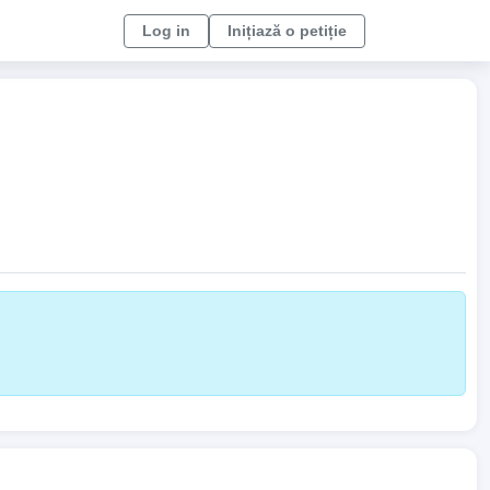
Log in
Inițiază o petiție