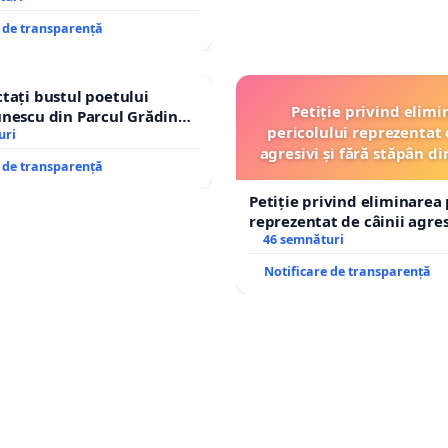
e de transparență
tați bustul poetului
Petiție privind elimi
nescu din Parcul Grădina
pericolului reprezentat 
op cenzurii culturale!
uri
agresivi și fără stăpân 
e de transparență
Tunari
Petiție privind eliminarea 
reprezentat de câinii agresi
stăpân din comuna Tunari
46 semnături
Notificare de transparență