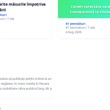
tărite măsurile împotriva
Cerem corectare core
ării
transparentă la titula
turi
ri / 7 zile
41 semnături
41 Semnături / 7 zile
6
4 Aug 2026
tatea să publicați petiții online la un
se regăsesc în mass media în fiecare
 vizibilitate către publicul larg cât și
e