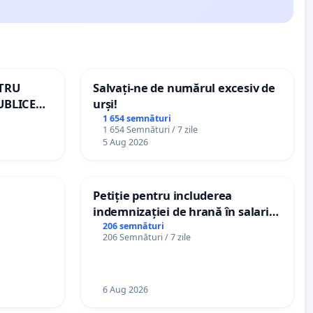
NTRU
Salvați-ne de numărul excesiv de
UBLICE
urși!
MÂNIA
1 654 semnături
1 654 Semnături / 7 zile
5 Aug 2026
Petiție pentru includerea
indemnizației de hrană în salariul
de bază și protejarea gradațiilor
206 semnături
206 Semnături / 7 zile
de vechime pentru asistenții
personali
6 Aug 2026