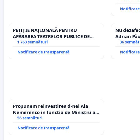
ROGOJAN
Notificar
PETIȚIE NAȚIONALĂ PENTRU
Nu dezafec
APĂRAREA TEATRELOR PUBLICE DE
Adrian Pău
REPERTORIU DIN ROMÂNIA
1 763 semnături
Icoanei! St
36 semnăt
Notificare de transparență
Notificar
Propunem reinvestirea d-nei Ala
Nemerenco in functia de Ministru al
Sanatatii
56 semnături
Notificare de transparență