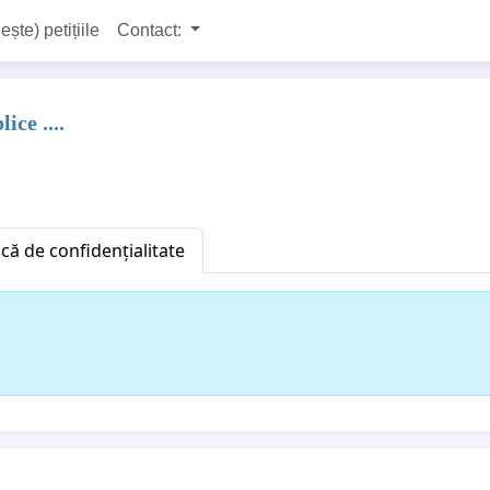
ește) petițiile
Contact:
ice ....
ică de confidențialitate