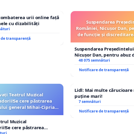
combaterea urii online față
Suspendarea Președi
ele cu dizabilități
României, Nicușor Dan, p
nături
de funcție și discreditare
e de transparență
Suspendarea Președintelui
Nicușor Dan, pentru abuz d
și discreditarea statului
48 075 semnături
Notificare de transparență
Lidl: Mai multe cărucioare
vați Teatrul Muzical
puține mari!
dorii!Se cere păstrarea
7 semnături
ui general Mihai-Ciprian
Notificare de transparență
ROGOJAN
atrul Muzical
i!Se cere păstrarea
ui general Mihai-Ciprian
turi