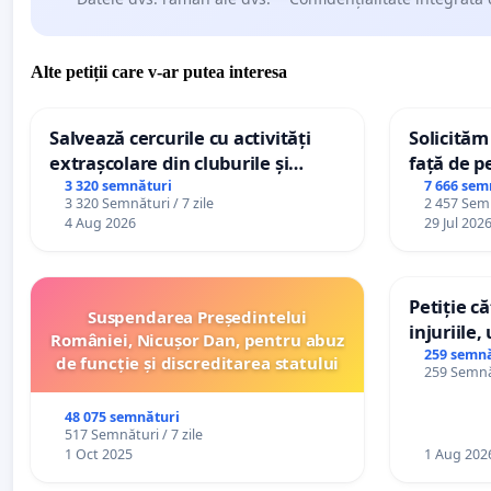
Alte petiții care v-ar putea interesa
Salvează cercurile cu activități
Solicităm
extrașcolare din cluburile și
față de p
palatele copiilor
3 320 semnături
7 666 sem
3 320 Semnături / 7 zile
2 457 Semn
4 Aug 2026
29 Jul 202
Petiție c
Suspendarea Președintelui
injuriile,
României, Nicușor Dan, pentru abuz
persoanel
259 semnă
de funcție și discreditarea statului
259 Semnăt
către util
48 075 semnături
517 Semnături / 7 zile
1 Oct 2025
1 Aug 202