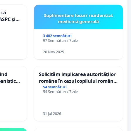
ctă
Suplimentare locuri rezidențiat
ASPC și
medicină generală
3 482 semnături
97 Semnături / 7 zile
20 Nov 2025
vind
Solicităm implicarea autorităților
anistic
române în cazul copilului român
veni
Wiliam Kristian Gheorghe, aflat în
54 semnături
54 Semnături / 7 zile
plasament în Danemarca de 12
ani
31 Jul 2026