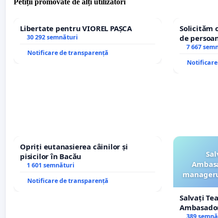
Petiții promovate de alți utilizatori
Libertate pentru VIOREL PAȘCA
Solicităm 
30 292 semnături
de persoan
7 667 sem
Notificare de transparență
Notificar
Opriți eutanasierea câinilor și
Sal
pisicilor în Bacău
Ambasa
1 601 semnături
managerul
Notificare de transparență
Salvați Te
Ambasadori
managerul
389 semnă