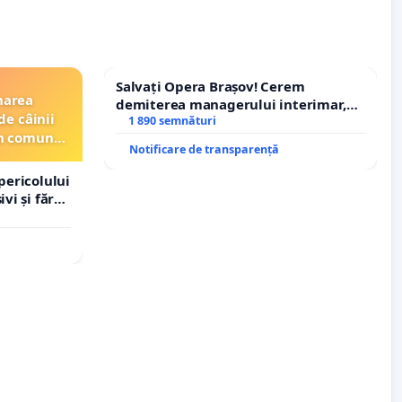
Salvați Opera Brașov! Cerem
narea
demiterea managerului interimar,
de câinii
Petrean Lucian-Marius!
1 890 semnături
din comuna
Notificare de transparență
pericolului
vi și fără