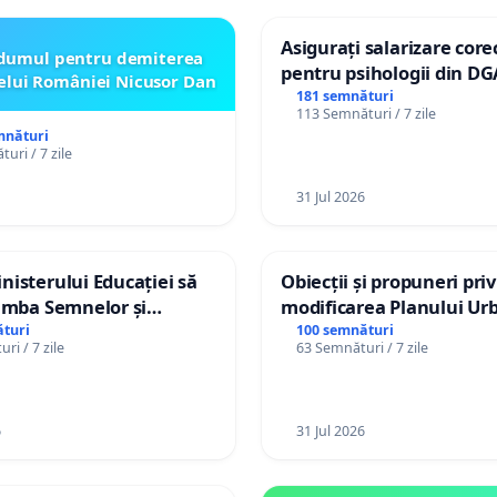
Asigurați salarizare core
dumul pentru demiterea
pentru psihologii din DG
elui României Nicusor Dan
spitale
181 semnături
113 Semnături / 7 zile
mnături
uri / 7 zile
31 Jul 2026
isterului Educației să
Obiecții și propuneri pri
imba Semnelor și
modificarea Planului Urb
Braille în școlile din
General al orașului Ialo
turi
100 semnături
ri / 7 zile
63 Semnături / 7 zile
a Moldova!
6
31 Jul 2026