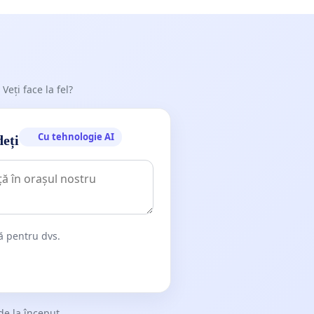
 Veți face la fel?
Cu tehnologie AI
deți
dă pentru dvs.
de la început