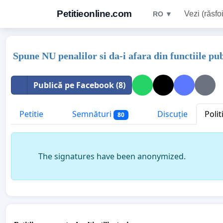
Petitieonline.com
Vezi (răsfoi
RO ▼
Spune NU penalilor si da-i afara din functiile publ
Publică pe Facebook (8)
Petitie
Semnături
Discuție
Polit
80
The signatures have been anonymized.