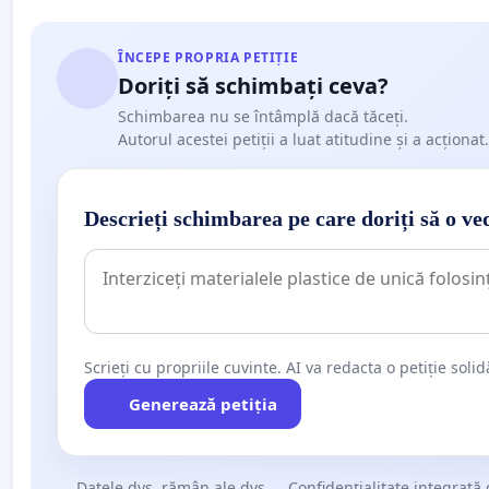
ÎNCEPE PROPRIA PETIȚIE
Doriți să schimbați ceva?
Schimbarea nu se întâmplă dacă tăceți.
Autorul acestei petiții a luat atitudine și a acționat.
Descrieți schimbarea pe care doriți să o ve
Scrieți cu propriile cuvinte. AI va redacta o petiție soli
Generează petiția
Datele dvs. rămân ale dvs.
Confidențialitate integrată 