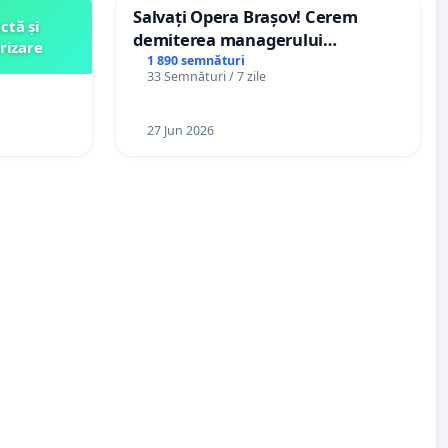
Salvați Opera Brașov! Cerem
ctă și
demiterea managerului
rizare
interimar, Petrean Lucian-Marius!
1 890 semnături
33 Semnături / 7 zile
27 Jun 2026