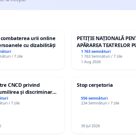
 combaterea urii online
PETIȚIE NAȚIONALĂ PE
ersoanele cu dizabilități
APĂRAREA TEATRELOR P
DE REPERTORIU DIN RO
nături
1 763 semnături
ături / 7 zile
1 763 Semnături / 7 zile
6
1 Aug 2026
ătre CNCD privind
Stop cerșetoria
 umilirea și discriminarea
or cu dizabilități de
turi
556 semnături
uri / 7 zile
234 Semnături / 7 zile
izatorul TikTok „Gorici”
6
30 Jul 2026