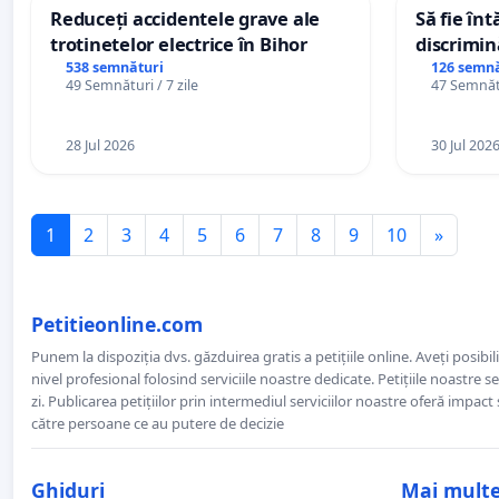
Reduceți accidentele grave ale
Să fie în
trotinetelor electrice în Bihor
discrimin
538 semnături
126 semnă
49 Semnături / 7 zile
47 Semnătu
28 Jul 2026
30 Jul 202
1
2
3
4
5
6
7
8
9
10
»
Petitieonline.com
Punem la dispoziția dvs. găzduirea gratis a petițiile online. Aveți posibili
nivel profesional folosind serviciile noastre dedicate. Petițiile noastre 
zi. Publicarea petițiilor prin intermediul serviciilor noastre oferă impact și
către persoane ce au putere de decizie
Ghiduri
Mai mult