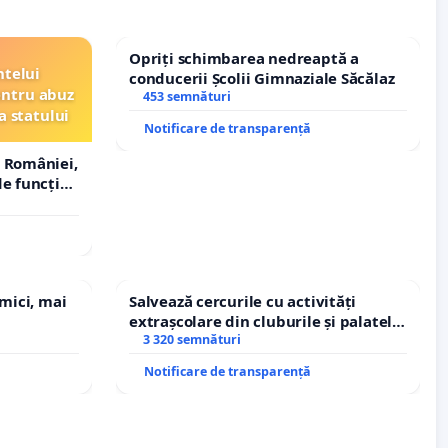
Opriți schimbarea nedreaptă a
ntelui
conducerii Școlii Gimnaziale Săcălaz
entru abuz
453 semnături
a statului
Notificare de transparență
 României,
e funcție
 mici, mai
Salvează cercurile cu activități
extrașcolare din cluburile și palatele
copiilor
3 320 semnături
Notificare de transparență