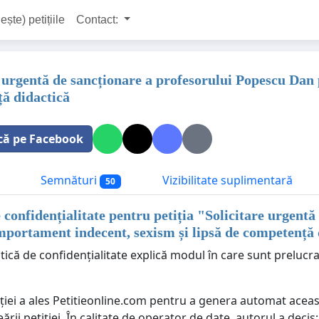
ește) petițiile
Contact:
e urgentă de sancționare a profesorului Popescu Dan
ă didactică
că pe Facebook
Semnături
Vizibilitate suplimentară
50
e confidențialitate pentru petiția "
Solicitare urgentă
portament indecent, sexism și lipsă de competență 
tică de confidențialitate explică modul în care sunt prelucr
ției a ales Petitieonline.com pentru a genera automat aceast
eării petiției. În calitate de operator de date, autorul a decis: