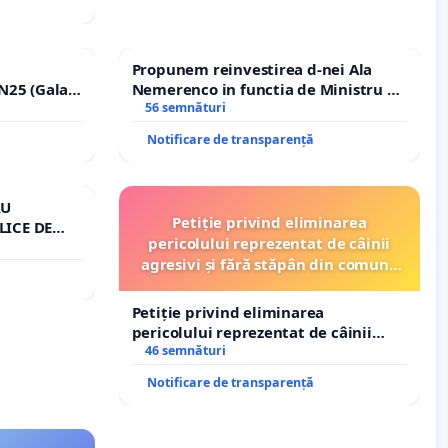
Propunem reinvestirea d-nei Ala
N25 (Galați
Nemerenco in functia de Ministru al
erea
Sanatatii
56 semnături
ilor!
Notificare de transparență
RU
Petiție privind eliminarea
LICE DE
pericolului reprezentat de câinii
A
agresivi și fără stăpân din comuna
Tunari
Petiție privind eliminarea
pericolului reprezentat de câinii
agresivi și fără stăpân din comuna
46 semnături
Tunari
Notificare de transparență