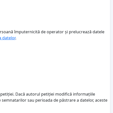
ersoană împuternicită de operator și prelucrează datele
a datelor
.
petiției. Dacă autorul petiției modifică informațiile
le semnatarilor sau perioada de păstrare a datelor, aceste