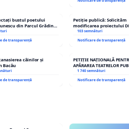
Notificare de transparență
ctați bustul poetului
Petiție publică: Solicităm
unescu din Parcul Grădina
modificarea proiectului D
top cenzurii culturale!
turi
– Hanu Conachi) prin devi
103 semnături
traseului în afara localităț
re de transparență
Notificare de transparență
tanasierea câinilor și
PETIȚIE NAȚIONALĂ PENT
în Bacău
APĂRAREA TEATRELOR PUB
mnături
REPERTORIU DIN ROMÂNI
1 740 semnături
re de transparență
Notificare de transparență