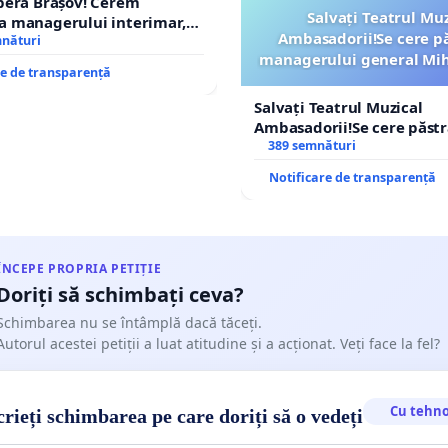
pera Brașov! Cerem
Salvați Teatrul Muz
a managerului interimar,
Ambasadorii!Se cere p
ucian-Marius!
mnături
managerului general Mih
re de transparență
ROGOJAN
Salvați Teatrul Muzical
Ambasadorii!Se cere păst
managerului general Miha
389 semnături
ROGOJAN
Notificare de transparență
ÎNCEPE PROPRIA PETIȚIE
Doriți să schimbați ceva?
Schimbarea nu se întâmplă dacă tăceți.
Autorul acestei petiții a luat atitudine și a acționat. Veți face la fel?
Cu tehno
rieți schimbarea pe care doriți să o vedeți