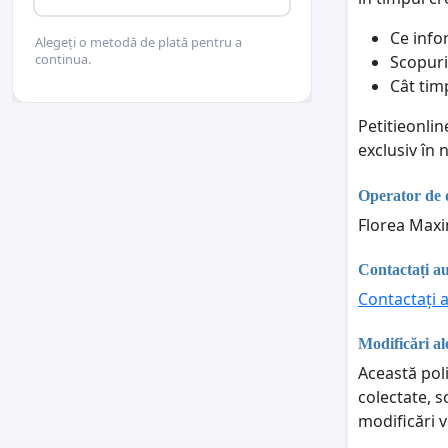
Ce info
Alegeți o metodă de plată pentru a
continua.
Scopuri
Cât tim
Petitieonli
exclusiv în
Operator de 
Florea Maxi
Contactați au
Contactați a
Modificări ale
Această poli
colectate, s
modificări v