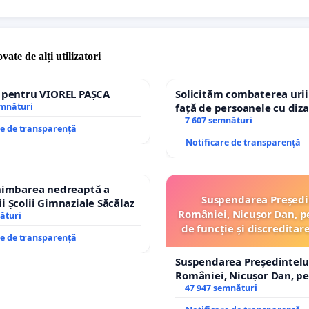
vate de alți utilizatori
e pentru VIOREL PAȘCA
Solicităm combaterea urii
emnături
față de persoanele cu diza
7 607 semnături
re de transparență
Notificare de transparență
chimbarea nedreaptă a
Suspendarea Președi
i Școlii Gimnaziale Săcălaz
României, Nicușor Dan, p
ături
de funcție și discreditar
re de transparență
Suspendarea Președintelu
României, Nicușor Dan, p
de funcție și discreditarea
47 947 semnături