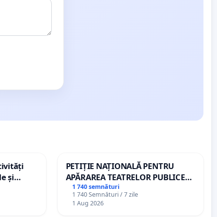
ivități
PETIȚIE NAȚIONALĂ PENTRU
e și
APĂRAREA TEATRELOR PUBLICE
DE REPERTORIU DIN ROMÂNIA
1 740 semnături
1 740 Semnături / 7 zile
1 Aug 2026