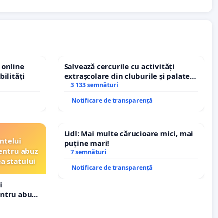
 online
Salvează cercurile cu activități
bilități
extrașcolare din cluburile și palatele
copiilor
3 133 semnături
Notificare de transparență
Lidl: Mai multe cărucioare mici, mai
ntelui
puține mari!
entru abuz
7 semnături
ea statului
Notificare de transparență
i
entru abuz
 statului