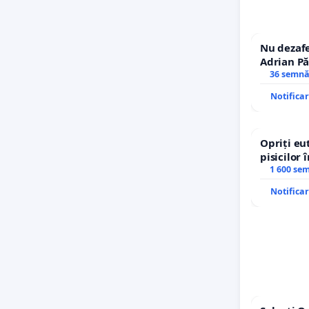
Nu dezafe
Adrian Pă
Icoanei! S
36 semnă
Notifica
Opriți eu
pisicilor 
1 600 se
Notifica