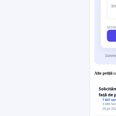
Scrie
Datele
Alte petiții 
Solicită
față de 
7 607 se
3 886 Sem
29 Jul 20