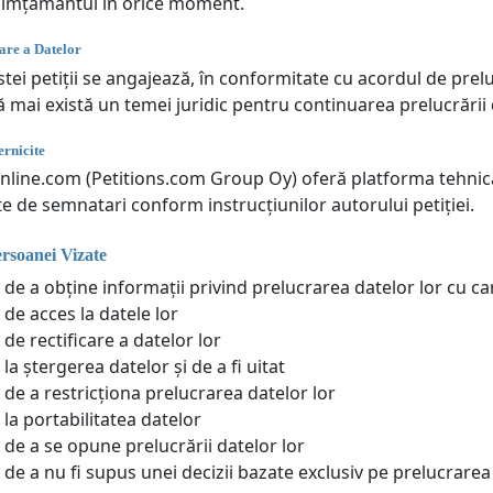
simțământul în orice moment.
are a Datelor
tei petiții se angajează, în conformitate cu acordul de prel
ă mai există un temei juridic pentru continuarea prelucrării
rnicite
online.com (Petitions.com Group Oy) oferă platforma tehnică
te de semnatari conform instrucțiunilor autorului petiției.
ersoanei Vizate
 de a obține informații privind prelucrarea datelor lor cu c
 de acces la datele lor
de rectificare a datelor lor
la ștergerea datelor și de a fi uitat
 de a restricționa prelucrarea datelor lor
 la portabilitatea datelor
 de a se opune prelucrării datelor lor
 de a nu fi supus unei decizii bazate exclusiv pe prelucrar