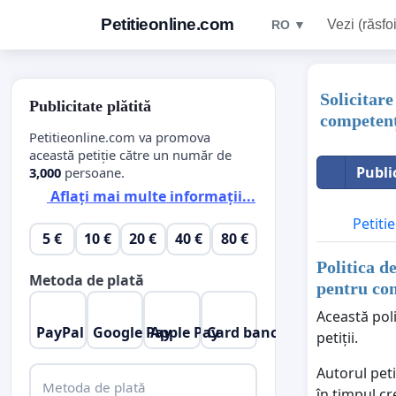
Petitieonline.com
Vezi (răsfoi
RO ▼
Solicitar
Publicitate plătită
competenț
Petitieonline.com va promova
această petiție către un număr de
Publi
3,000
persoane.
Aflați mai multe informații...
Petitie
5 €
10 €
20 €
40 €
80 €
Politica d
Metoda de plată
pentru com
Această poli
PayPal
Google Pay
Apple Pay
Card bancar
petiții.
Autorul peti
Metoda de plată
în timpul cr