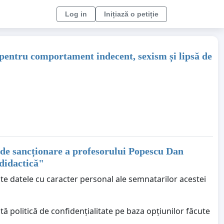
Log in
Inițiază o petiție
 pentru comportament indecent, sexism și lipsă de
 de sancționare a profesorului Popescu Dan
didactică
"
ate datele cu caracter personal ale semnatarilor acestei
ă politică de confidențialitate pe baza opțiunilor făcute