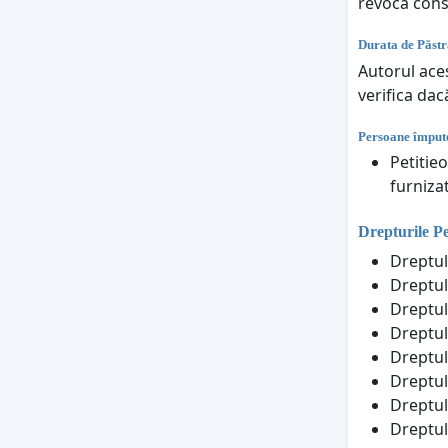
revoca con
Durata de Păstr
Autorul aces
verifica dac
Persoane împute
Petitie
furniza
Drepturile P
Dreptul
Dreptul
Dreptul 
Dreptul 
Dreptul
Dreptul
Dreptul
Dreptul