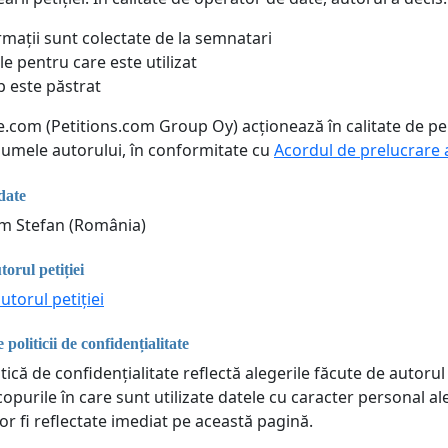
rmații sunt colectate de la semnatari
le pentru care este utilizat
p este păstrat
ne.com (Petitions.com Group Oy) acționează în calitate de p
 numele autorului, în conformitate cu
Acordul de prelucrare 
date
m Stefan (România)
torul petiției
utorul petiției
 politicii de confidențialitate
tică de confidențialitate reflectă alegerile făcute de autorul 
copurile în care sunt utilizate datele cu caracter personal a
or fi reflectate imediat pe această pagină.