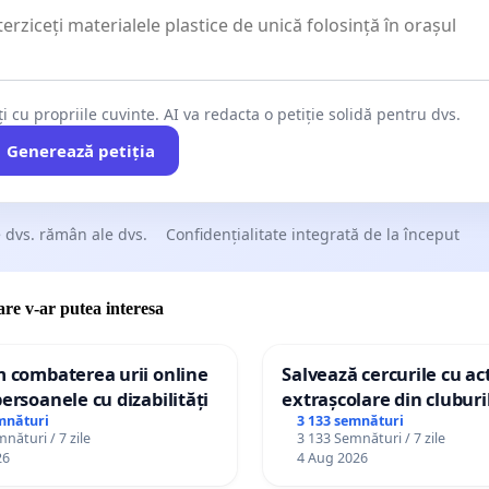
ți cu propriile cuvinte. AI va redacta o petiție solidă pentru dvs.
Generează petiția
 dvs. rămân ale dvs.
Confidențialitate integrată de la început
care v-ar putea interesa
m combaterea urii online
Salvează cercurile cu act
persoanele cu dizabilități
extrașcolare din cluburil
palatele copiilor
mnături
3 133 semnături
nături / 7 zile
3 133 Semnături / 7 zile
26
4 Aug 2026