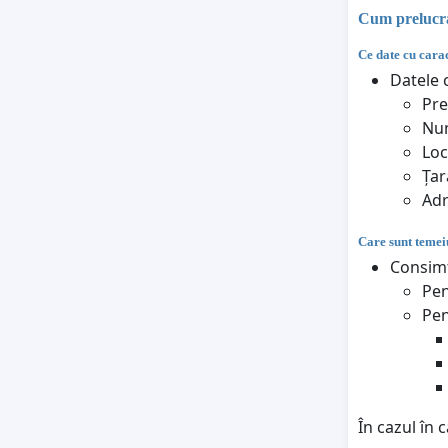
Cum prelucraț
Ce date cu carac
Datele c
Pr
Nu
Loc
Țar
Adr
Care sunt temeiu
Consimț
Pen
Pen
În cazul în 