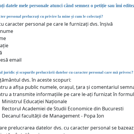
i datele mele personale atunci când semnez o petiție sau îmi edit
ter personal prelucrați cu privire la mine și cum le colectați?
u caracter personal pe care le furnizați dvs. înșivă
enume
me
ație
ă
esă email
l juridic și scopurile prelucrării datelor cu caracter personal care mă privesc?
ământul dvs. în aceste scopuri:
tru a afișa public numele, orașul, țara și comentariul semn
tru a transmite informațiile pe care le-ați furnizat în form
Ministrul Educației Naționale
Rectorul Academiei de Studii Economice din Bucuresti
Decanul facultății de Management - Popa Ion
care prelucrarea datelor dvs. cu caracter personal se bazea