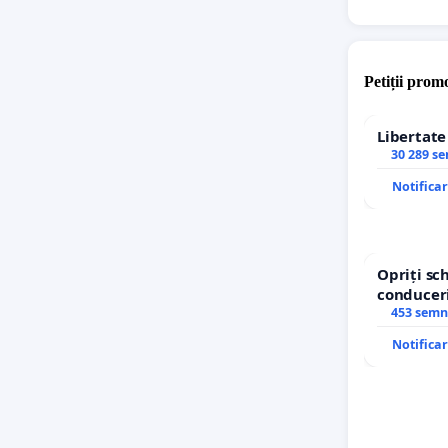
Petiții promo
Libertat
30 289 s
Notifica
Opriți s
conduceri
453 semn
Notifica