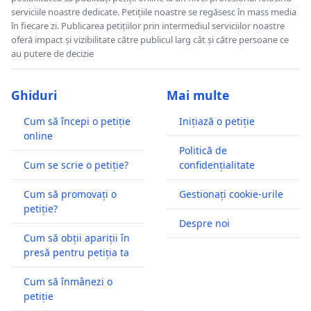
serviciile noastre dedicate. Petițiile noastre se regăsesc în mass media
în fiecare zi. Publicarea petițiilor prin intermediul serviciilor noastre
oferă impact și vizibilitate către publicul larg cât și către persoane ce
au putere de decizie
Ghiduri
Mai multe
Cum să începi o petiție
Inițiază o petiție
online
Politică de
Cum se scrie o petiție?
confidențialitate
Cum să promovați o
Gestionați cookie-urile
petiție?
Despre noi
Cum să obții apariții în
presă pentru petiția ta
Cum să înmânezi o
petiție