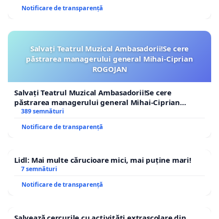
Notificare de transparență
Salvați Teatrul Muzical Ambasadorii!Se cere
păstrarea managerului general Mihai-Ciprian
ROGOJAN
Salvați Teatrul Muzical Ambasadorii!Se cere
păstrarea managerului general Mihai-Ciprian
ROGOJAN
389 semnături
Notificare de transparență
Lidl: Mai multe cărucioare mici, mai puține mari!
7 semnături
Notificare de transparență
Salvează cercurile cu activități extrașcolare din