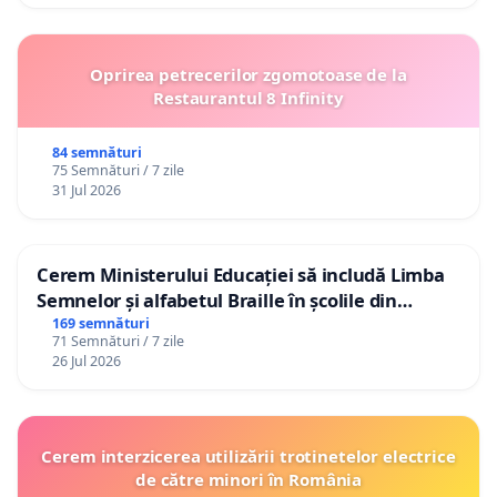
Oprirea petrecerilor zgomotoase de la
Restaurantul 8 Infinity
84 semnături
75 Semnături / 7 zile
31 Jul 2026
Cerem Ministerului Educației să includă Limba
Semnelor și alfabetul Braille în școlile din
Republica Moldova!
169 semnături
71 Semnături / 7 zile
26 Jul 2026
Cerem interzicerea utilizării trotinetelor electrice
de către minori în România