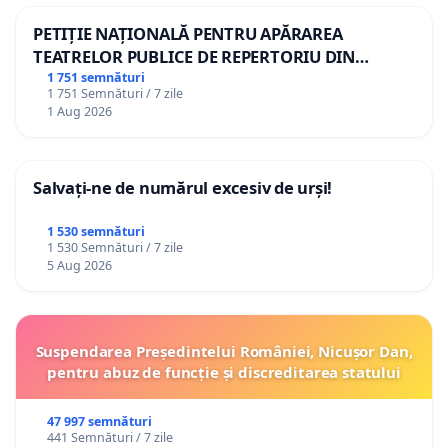
PETIȚIE NAȚIONALĂ PENTRU APĂRAREA
TEATRELOR PUBLICE DE REPERTORIU DIN
ROMÂNIA
1 751 semnături
1 751 Semnături / 7 zile
1 Aug 2026
Salvați-ne de numărul excesiv de urși!
1 530 semnături
1 530 Semnături / 7 zile
5 Aug 2026
Suspendarea Președintelui României, Nicușor Dan,
pentru abuz de funcție și discreditarea statului
47 997 semnături
441 Semnături / 7 zile