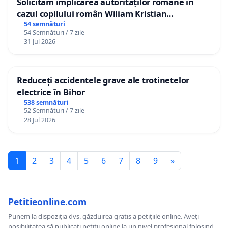
Solicităm implicarea autorităților române în
cazul copilului român Wiliam Kristian
Gheorghe, aflat în plasament în Danemarca de
54 semnături
54 Semnături / 7 zile
12 ani
31 Jul 2026
Reduceți accidentele grave ale trotinetelor
electrice în Bihor
538 semnături
52 Semnături / 7 zile
28 Jul 2026
1
2
3
4
5
6
7
8
9
»
Petitieonline.com
Punem la dispoziția dvs. găzduirea gratis a petițiile online. Aveți
posibilitatea să publicați petiții online la un nivel profesional folosind