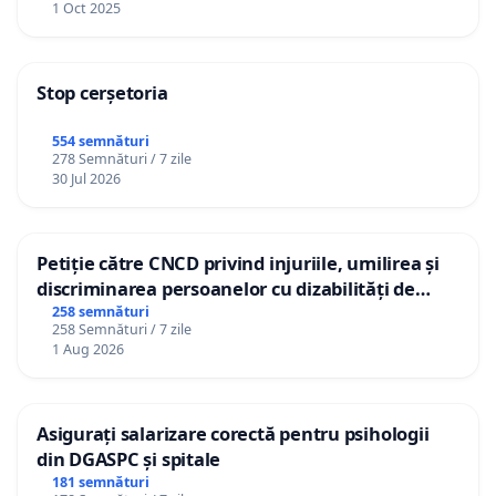
1 Oct 2025
Stop cerșetoria
554 semnături
278 Semnături / 7 zile
30 Jul 2026
Petiție către CNCD privind injuriile, umilirea și
discriminarea persoanelor cu dizabilități de
către utilizatorul TikTok „Gorici”
258 semnături
258 Semnături / 7 zile
1 Aug 2026
Asigurați salarizare corectă pentru psihologii
din DGASPC și spitale
181 semnături