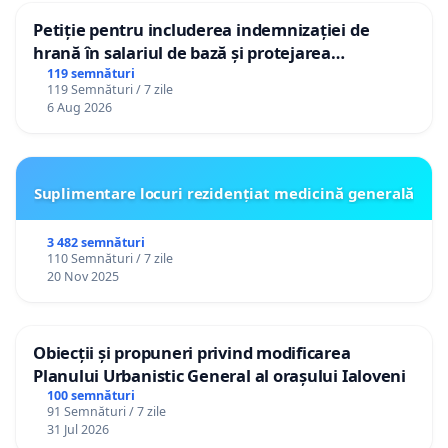
Petiție pentru includerea indemnizației de
hrană în salariul de bază și protejarea
gradațiilor de vechime pentru asistenții
119 semnături
119 Semnături / 7 zile
personali
6 Aug 2026
Suplimentare locuri rezidențiat medicină generală
3 482 semnături
110 Semnături / 7 zile
20 Nov 2025
Obiecții și propuneri privind modificarea
Planului Urbanistic General al orașului Ialoveni
100 semnături
91 Semnături / 7 zile
31 Jul 2026