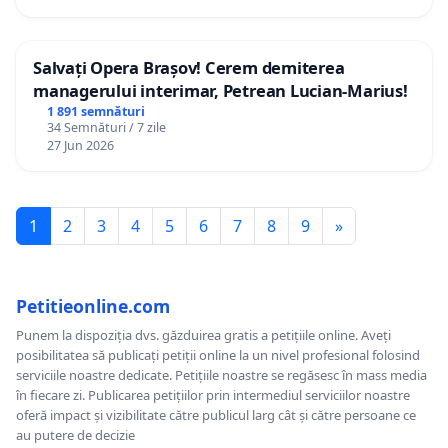
Salvați Opera Brașov! Cerem demiterea
managerului interimar, Petrean Lucian-Marius!
1 891 semnături
34 Semnături / 7 zile
27 Jun 2026
1
2
3
4
5
6
7
8
9
»
Petitieonline.com
Punem la dispoziția dvs. găzduirea gratis a petițiile online. Aveți
posibilitatea să publicați petiții online la un nivel profesional folosind
serviciile noastre dedicate. Petițiile noastre se regăsesc în mass media
în fiecare zi. Publicarea petițiilor prin intermediul serviciilor noastre
oferă impact și vizibilitate către publicul larg cât și către persoane ce
au putere de decizie