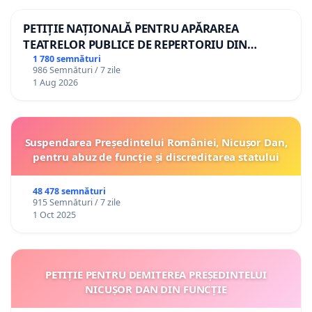
PETIȚIE NAȚIONALĂ PENTRU APĂRAREA
TEATRELOR PUBLICE DE REPERTORIU DIN
ROMÂNIA
1 780 semnături
986 Semnături / 7 zile
1 Aug 2026
Suspendarea Președintelui României, Nicușor Dan,
pentru abuz de funcție și discreditarea statului
48 478 semnături
915 Semnături / 7 zile
1 Oct 2025
PETIȚIE PENTRU DEMITEREA PREȘEDINTELUI
NICUȘOR DAN DIN FUNCȚIE