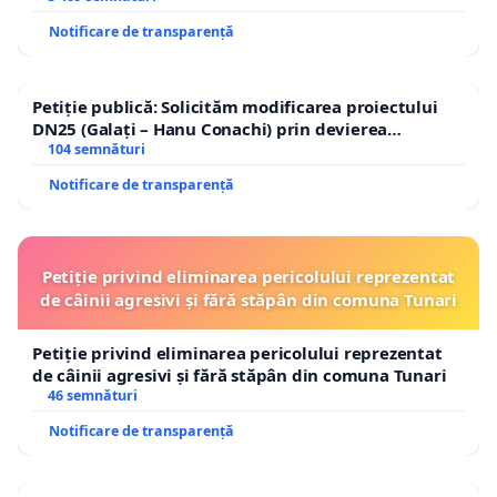
Notificare de transparență
Petiție publică: Solicităm modificarea proiectului
DN25 (Galați – Hanu Conachi) prin devierea
traseului în afara localităților!
104 semnături
Notificare de transparență
Petiție privind eliminarea pericolului reprezentat
de câinii agresivi și fără stăpân din comuna Tunari
Petiție privind eliminarea pericolului reprezentat
de câinii agresivi și fără stăpân din comuna Tunari
46 semnături
Notificare de transparență