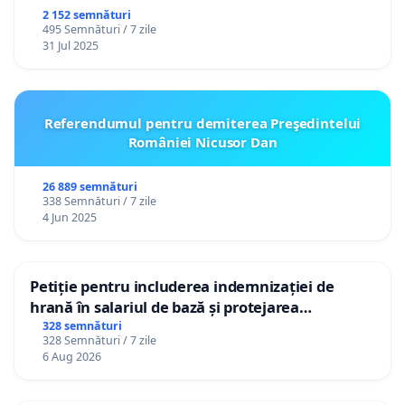
2 152 semnături
495 Semnături / 7 zile
31 Jul 2025
Referendumul pentru demiterea Preşedintelui
României Nicusor Dan
26 889 semnături
338 Semnături / 7 zile
4 Jun 2025
Petiție pentru includerea indemnizației de
hrană în salariul de bază și protejarea
gradațiilor de vechime pentru asistenții
328 semnături
328 Semnături / 7 zile
personali
6 Aug 2026