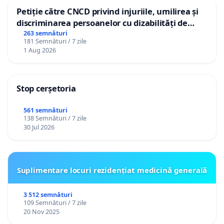
Petiție către CNCD privind injuriile, umilirea și
discriminarea persoanelor cu dizabilități de
către utilizatorul TikTok „Gorici”
263 semnături
181 Semnături / 7 zile
1 Aug 2026
Stop cerșetoria
561 semnături
138 Semnături / 7 zile
30 Jul 2026
Suplimentare locuri rezidențiat medicină generală
3 512 semnături
109 Semnături / 7 zile
20 Nov 2025