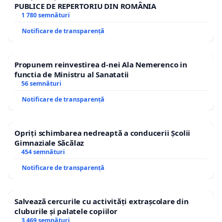
PUBLICE DE REPERTORIU DIN ROMÂNIA
1 780 semnături
Notificare de transparență
Propunem reinvestirea d-nei Ala Nemerenco in
functia de Ministru al Sanatatii
56 semnături
Notificare de transparență
Opriți schimbarea nedreaptă a conducerii Școlii
Gimnaziale Săcălaz
454 semnături
Notificare de transparență
Salvează cercurile cu activități extrașcolare din
cluburile și palatele copiilor
3 469 semnături