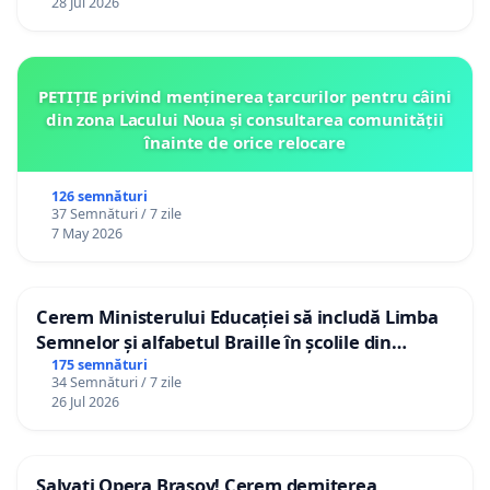
28 Jul 2026
PETIȚIE privind menținerea țarcurilor pentru câini
din zona Lacului Noua și consultarea comunității
înainte de orice relocare
126 semnături
37 Semnături / 7 zile
7 May 2026
Cerem Ministerului Educației să includă Limba
Semnelor și alfabetul Braille în școlile din
Republica Moldova!
175 semnături
34 Semnături / 7 zile
26 Jul 2026
Salvați Opera Brașov! Cerem demiterea