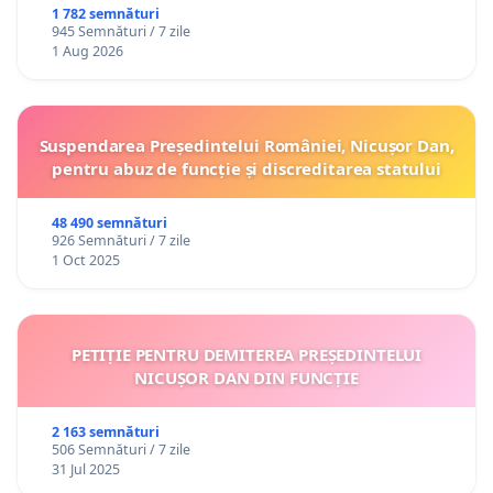
ROMÂNIA
1 782 semnături
945 Semnături / 7 zile
1 Aug 2026
Suspendarea Președintelui României, Nicușor Dan,
pentru abuz de funcție și discreditarea statului
48 490 semnături
926 Semnături / 7 zile
1 Oct 2025
PETIȚIE PENTRU DEMITEREA PREȘEDINTELUI
NICUȘOR DAN DIN FUNCȚIE
2 163 semnături
506 Semnături / 7 zile
31 Jul 2025