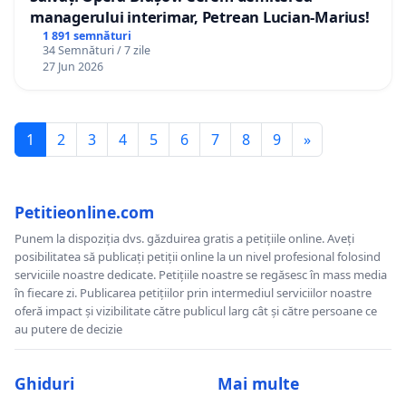
managerului interimar, Petrean Lucian-Marius!
1 891 semnături
34 Semnături / 7 zile
27 Jun 2026
1
2
3
4
5
6
7
8
9
»
Petitieonline.com
Punem la dispoziția dvs. găzduirea gratis a petițiile online. Aveți
posibilitatea să publicați petiții online la un nivel profesional folosind
serviciile noastre dedicate. Petițiile noastre se regăsesc în mass media
în fiecare zi. Publicarea petițiilor prin intermediul serviciilor noastre
oferă impact și vizibilitate către publicul larg cât și către persoane ce
au putere de decizie
Ghiduri
Mai multe