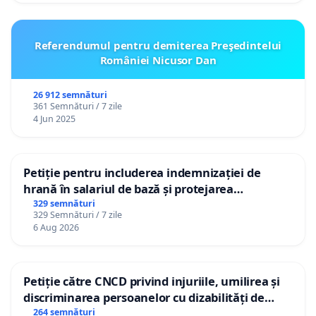
Referendumul pentru demiterea Preşedintelui
României Nicusor Dan
26 912 semnături
361 Semnături / 7 zile
4 Jun 2025
Petiție pentru includerea indemnizației de
hrană în salariul de bază și protejarea
gradațiilor de vechime pentru asistenții
329 semnături
329 Semnături / 7 zile
personali
6 Aug 2026
Petiție către CNCD privind injuriile, umilirea și
discriminarea persoanelor cu dizabilități de
către utilizatorul TikTok „Gorici”
264 semnături