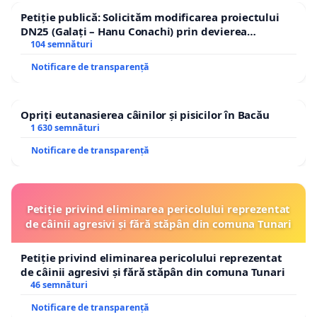
Petiție publică: Solicităm modificarea proiectului
DN25 (Galați – Hanu Conachi) prin devierea
traseului în afara localităților!
104 semnături
Notificare de transparență
Opriți eutanasierea câinilor și pisicilor în Bacău
1 630 semnături
Notificare de transparență
Petiție privind eliminarea pericolului reprezentat
de câinii agresivi și fără stăpân din comuna Tunari
Petiție privind eliminarea pericolului reprezentat
de câinii agresivi și fără stăpân din comuna Tunari
46 semnături
Notificare de transparență