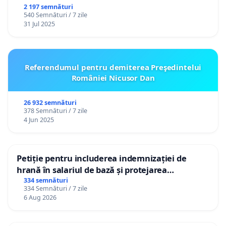
2 197 semnături
540 Semnături / 7 zile
31 Jul 2025
Referendumul pentru demiterea Preşedintelui
României Nicusor Dan
26 932 semnături
378 Semnături / 7 zile
4 Jun 2025
Petiție pentru includerea indemnizației de
hrană în salariul de bază și protejarea
gradațiilor de vechime pentru asistenții
334 semnături
334 Semnături / 7 zile
personali
6 Aug 2026