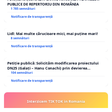
PUBLICE DE REPERTORIU DIN ROMÂNIA
1 785 semnături
Notificare de transparență
Lidl: Mai multe cărucioare mici, mai puține mari!
8 semnături
Notificare de transparență
Petiție publică: Solicităm modificarea proiectului
DN25 (Galați – Hanu Conachi) prin devierea
traseului în afara localităților!
104 semnături
Notificare de transparență
Interzicem TIK TOK in Romania