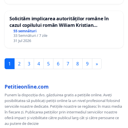
Solicităm implicarea autorităților române în
cazul copilului român Wiliam Kristian
Gheorghe, aflat în plasament în Danemarca de
55 semnături
33 Semnături / 7 zile
12 ani
31 Jul 2026
1
2
3
4
5
6
7
8
9
»
Petitieonline.com
Punem la dispoziția dvs. găzduirea gratis a petițiile online. Aveți
posibilitatea să publicați petiții online la un nivel profesional folosind
serviciile noastre dedicate. Petițiile noastre se regăsesc în mass media
în fiecare zi. Publicarea petițiilor prin intermediul serviciilor noastre
oferă impact și vizibilitate către publicul larg cât și către persoane ce
au putere de decizie