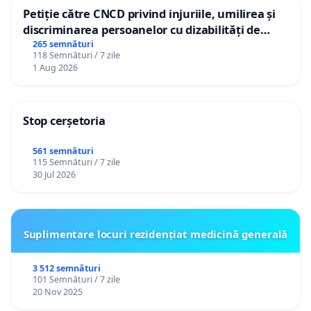
Petiție către CNCD privind injuriile, umilirea și
discriminarea persoanelor cu dizabilități de
către utilizatorul TikTok „Gorici”
265 semnături
118 Semnături / 7 zile
1 Aug 2026
Stop cerșetoria
561 semnături
115 Semnături / 7 zile
30 Jul 2026
Suplimentare locuri rezidențiat medicină generală
3 512 semnături
101 Semnături / 7 zile
20 Nov 2025