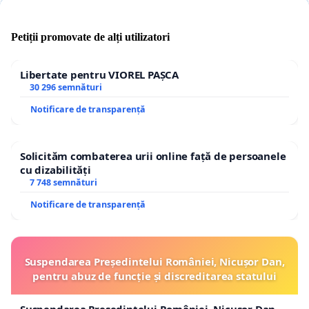
Petiții promovate de alți utilizatori
Libertate pentru VIOREL PAȘCA
30 296 semnături
Notificare de transparență
Solicităm combaterea urii online față de persoanele
cu dizabilități
7 748 semnături
Notificare de transparență
Suspendarea Președintelui României, Nicușor Dan,
pentru abuz de funcție și discreditarea statului