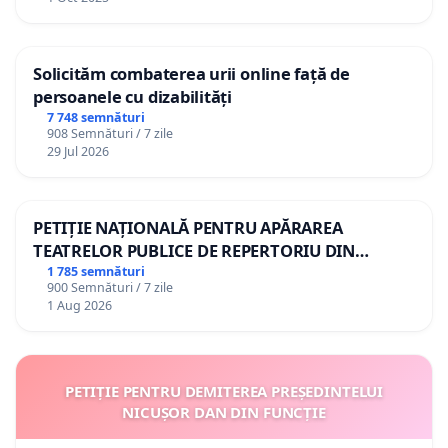
Solicităm combaterea urii online față de
persoanele cu dizabilități
7 748 semnături
908 Semnături / 7 zile
29 Jul 2026
PETIȚIE NAȚIONALĂ PENTRU APĂRAREA
TEATRELOR PUBLICE DE REPERTORIU DIN
ROMÂNIA
1 785 semnături
900 Semnături / 7 zile
1 Aug 2026
PETIȚIE PENTRU DEMITEREA PREȘEDINTELUI
NICUȘOR DAN DIN FUNCȚIE