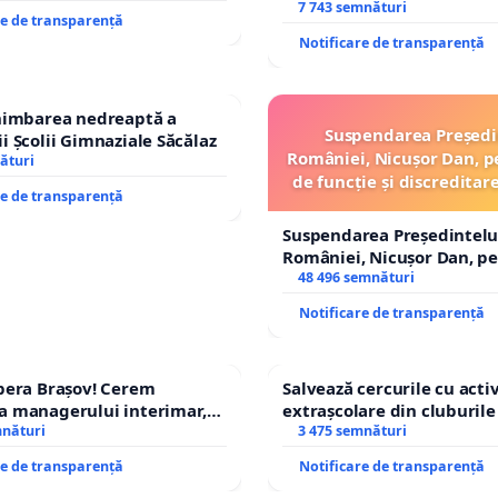
7 743 semnături
re de transparență
Notificare de transparență
chimbarea nedreaptă a
Suspendarea Președi
i Școlii Gimnaziale Săcălaz
României, Nicușor Dan, p
ături
de funcție și discreditar
re de transparență
Suspendarea Președintelu
României, Nicușor Dan, p
de funcție și discreditarea
48 496 semnături
Notificare de transparență
pera Brașov! Cerem
Salvează cercurile cu activ
a managerului interimar,
extrașcolare din cluburile 
ucian-Marius!
mnături
copiilor
3 475 semnături
re de transparență
Notificare de transparență