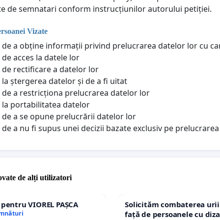
te de semnatari conform instrucțiunilor autorului petiției.
ersoanei Vizate
 de a obține informații privind prelucrarea datelor lor cu c
 de acces la datele lor
de rectificare a datelor lor
la ștergerea datelor și de a fi uitat
 de a restricționa prelucrarea datelor lor
 la portabilitatea datelor
 de a se opune prelucrării datelor lor
 de a nu fi supus unei decizii bazate exclusiv pe prelucrar
vate de alți utilizatori
e pentru VIOREL PAȘCA
Solicităm combaterea urii
emnături
față de persoanele cu diza