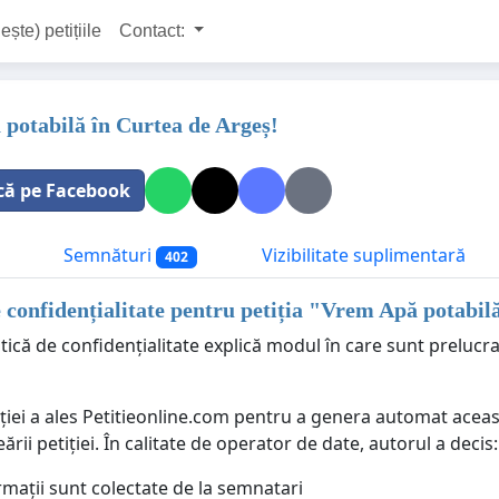
ește) petițiile
Contact:
potabilă în Curtea de Argeș!
că pe Facebook
Semnături
Vizibilitate suplimentară
402
e confidențialitate pentru petiția "
Vrem Apă potabilă
tică de confidențialitate explică modul în care sunt prelucr
ției a ales Petitieonline.com pentru a genera automat aceast
eării petiției. În calitate de operator de date, autorul a decis:
rmații sunt colectate de la semnatari