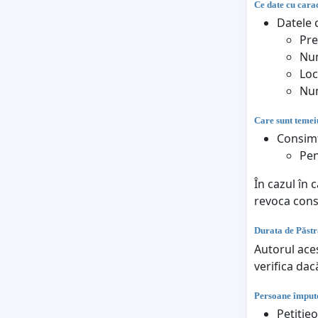
Ce date cu carac
Datele c
Pr
Nu
Loc
Num
Care sunt temeiu
Consimț
Pen
În cazul în 
revoca con
Durata de Păstr
Autorul aces
verifica dac
Persoane împute
Petitie