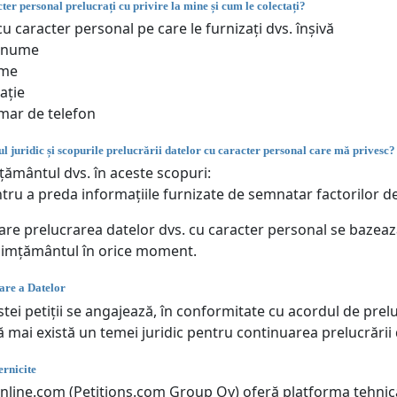
ter personal prelucrați cu privire la mine și cum le colectați?
u caracter personal pe care le furnizați dvs. înșivă
enume
me
ație
ar de telefon
l juridic și scopurile prelucrării datelor cu caracter personal care mă privesc?
ământul dvs. în aceste scopuri:
tru a preda informațiile furnizate de semnatar factorilor de
care prelucrarea datelor dvs. cu caracter personal se bazea
simțământul în orice moment.
are a Datelor
tei petiții se angajează, în conformitate cu acordul de prel
ă mai există un temei juridic pentru continuarea prelucrării
rnicite
online.com (Petitions.com Group Oy) oferă platforma tehnică