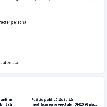
aracter personal
ea automată
 online
Petiție publică: Solicităm
bilități
modificarea proiectului DN25 (Galați