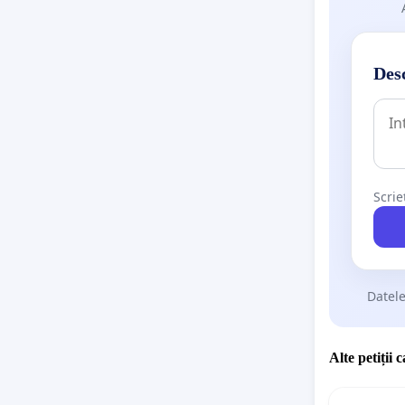
Desc
Scrie
Datele
Alte petiții 