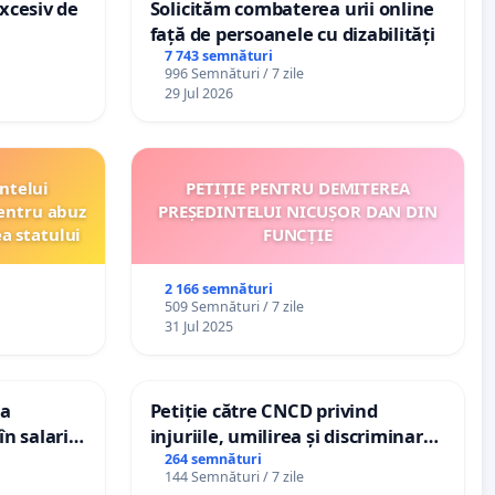
xcesiv de
Solicităm combaterea urii online
față de persoanele cu dizabilități
7 743 semnături
996 Semnături / 7 zile
29 Jul 2026
ntelui
PETIȚIE PENTRU DEMITEREA
entru abuz
PREȘEDINTELUI NICUȘOR DAN DIN
ea statului
FUNCȚIE
2 166 semnături
509 Semnături / 7 zile
31 Jul 2025
ea
Petiție către CNCD privind
n salariul
injuriile, umilirea și discriminarea
adațiilor
persoanelor cu dizabilități de
264 semnături
144 Semnături / 7 zile
enții
către utilizatorul TikTok „Gorici”