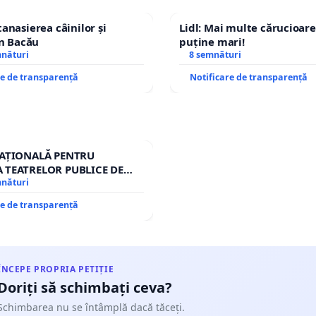
tanasierea câinilor și
Lidl: Mai multe cărucioare
în Bacău
puține mari!
mnături
8 semnături
re de transparență
Notificare de transparență
NAȚIONALĂ PENTRU
 TEATRELOR PUBLICE DE
RIU DIN ROMÂNIA
mnături
re de transparență
ÎNCEPE PROPRIA PETIȚIE
Doriți să schimbați ceva?
Schimbarea nu se întâmplă dacă tăceți.