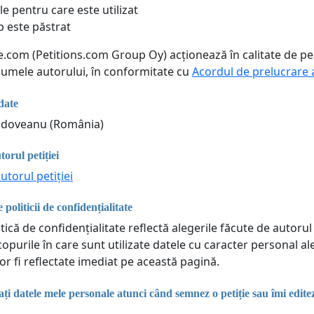
le pentru care este utilizat
p este păstrat
ne.com (Petitions.com Group Oy) acționează în calitate de p
 numele autorului, în conformitate cu
Acordul de prelucrare 
date
doveanu (România)
torul petiției
utorul petiției
 politicii de confidențialitate
tică de confidențialitate reflectă alegerile făcute de autorul 
copurile în care sunt utilizate datele cu caracter personal a
or fi reflectate imediat pe această pagină.
i datele mele personale atunci când semnez o petiție sau îmi edit