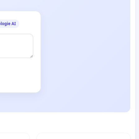
logie AI