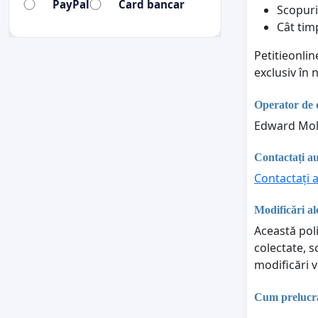
PayPal
Card bancar
Scopuri
Cât tim
Petitieonli
exclusiv în
Operator de 
Edward Mol
Contactați au
Contactați a
Modificări ale
Această poli
colectate, s
modificări v
Cum prelucraț