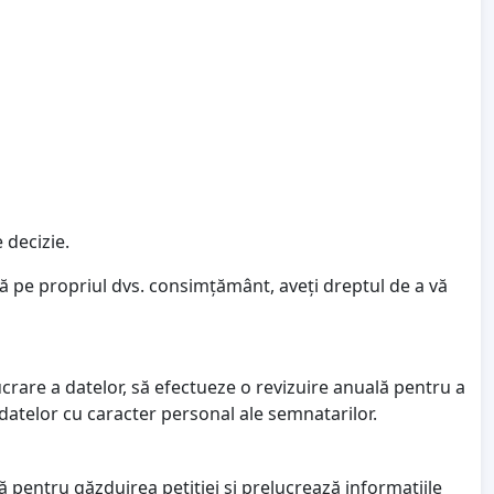
 decizie.
ză pe propriul dvs. consimțământ, aveți dreptul de a vă
ucrare a datelor, să efectueze o revizuire anuală pentru a
 datelor cu caracter personal ale semnatarilor.
 pentru găzduirea petiției și prelucrează informațiile