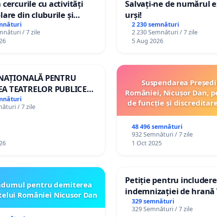
 cercurile cu activități
Salvați-ne de numărul e
lare din cluburile și
urși!
 copiilor
mnături
2 230 semnături
nături / 7 zile
2 230 Semnături / 7 zile
26
5 Aug 2026
 NAȚIONALĂ PENTRU
Suspendarea Președi
A TEATRELOR PUBLICE
României, Nicușor Dan, p
ERTORIU DIN ROMÂNIA
mnături
de funcție și discreditar
turi / 7 zile
48 496 semnături
932 Semnături / 7 zile
26
1 Oct 2025
Petiție pentru includer
ndumul pentru demiterea
indemnizației de hrană î
telui României Nicusor Dan
de bază și protejarea gr
329 semnături
329 Semnături / 7 zile
de vechime pentru asist