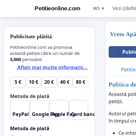
Petitieonline.com
Vezi (răsfoi
RO ▼
Vrem Apă 
Publicitate plătită
Petitieonline.com va promova
Publi
această petiție către un număr de
3,000
persoane.
Aflați mai multe informații...
Petitie
5 €
10 €
20 €
40 €
80 €
Politica d
Această poli
Metoda de plată
petiții.
Autorul peti
PayPal
Google Pay
Apple Pay
Card bancar
în timpul cr
Metoda de plată
Ce info