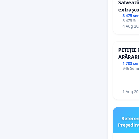
Salvează
extrașco
palatele
3 475 se
3 475 Sem
4 Aug 20
PETIȚIE
APĂRARE
DE REP
1 783 se
946 Semnă
1 Aug 20
Refere
Preşedin