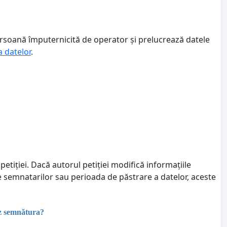
ersoană împuternicită de operator și prelucrează datele
a datelor
.
petiției. Dacă autorul petiției modifică informațiile
le semnatarilor sau perioada de păstrare a datelor, aceste
ez semnătura?