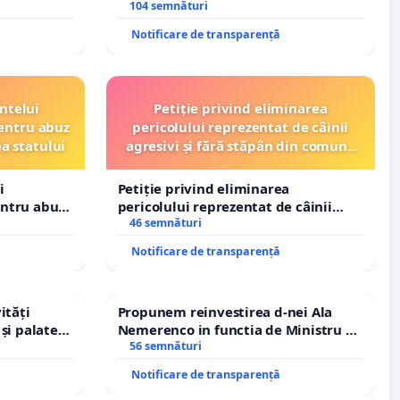
– Hanu Conachi) prin devierea
104 semnături
traseului în afara localităților!
Notificare de transparență
ntelui
Petiție privind eliminarea
entru abuz
pericolului reprezentat de câinii
ea statului
agresivi și fără stăpân din comuna
Tunari
i
Petiție privind eliminarea
entru abuz
pericolului reprezentat de câinii
 statului
agresivi și fără stăpân din comuna
46 semnături
Tunari
Notificare de transparență
ități
Propunem reinvestirea d-nei Ala
și palatele
Nemerenco in functia de Ministru al
Sanatatii
56 semnături
Notificare de transparență