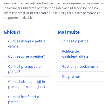
serviciile noastre dedicate. Petițiile noastre se regăsesc în mass media
în fiecare zi. Publicarea petițiilor prin intermediul serviciilor noastre
oferă impact și vizibilitate către publicul larg cât și către persoane ce
au putere de decizie
Ghiduri
Mai multe
Cum să începi o petiție
Inițiază o petiție
online
Politică de
Cum se scrie o petiție?
confidențialitate
Cum să promovați o
Gestionați cookie-urile
petiție?
Despre noi
Cum să obții apariții în
presă pentru petiția ta
Cum să înmânezi o
petiție