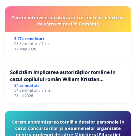
Cerem interzicerea utilizării trotinetelor electrice
de către minori în România
5 274 semnături
68 Semnături / 7 zile
17 May 2026
Solicităm implicarea autorităților române în
cazul copilului român Wiliam Kristian
Gheorghe, aflat în plasament în Danemarca de
54 semnături
54 Semnături / 7 zile
12 ani
31 Jul 2026
Cerem anonimizarea totală a datelor personale în
cazul concursurilor şi a examenelor organizate
pentru profesori de către Ministerul Educaţiei