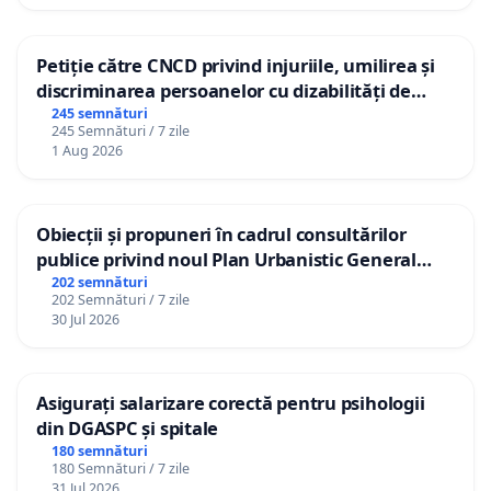
Petiție către CNCD privind injuriile, umilirea și
discriminarea persoanelor cu dizabilități de
către utilizatorul TikTok „Gorici”
245 semnături
245 Semnături / 7 zile
1 Aug 2026
Obiecții și propuneri în cadrul consultărilor
publice privind noul Plan Urbanistic General
(PUG) Ialoveni
202 semnături
202 Semnături / 7 zile
30 Jul 2026
Asigurați salarizare corectă pentru psihologii
din DGASPC și spitale
180 semnături
180 Semnături / 7 zile
31 Jul 2026