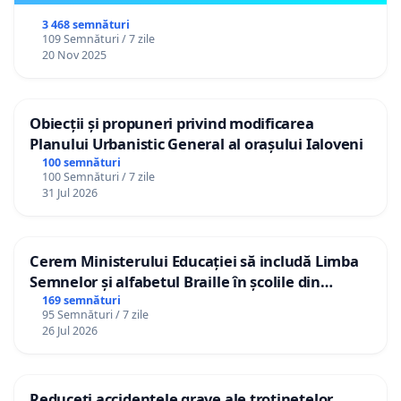
3 468 semnături
109 Semnături / 7 zile
20 Nov 2025
Obiecții și propuneri privind modificarea
Planului Urbanistic General al orașului Ialoveni
100 semnături
100 Semnături / 7 zile
31 Jul 2026
Cerem Ministerului Educației să includă Limba
Semnelor și alfabetul Braille în școlile din
Republica Moldova!
169 semnături
95 Semnături / 7 zile
26 Jul 2026
Reduceți accidentele grave ale trotinetelor