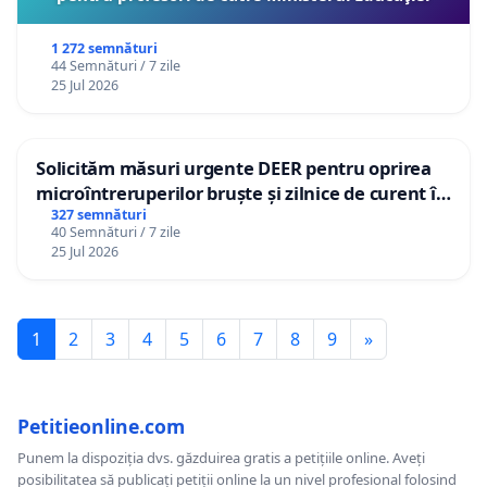
1 272 semnături
44 Semnături / 7 zile
25 Jul 2026
Solicităm măsuri urgente DEER pentru oprirea
microîntreruperilor bruște și zilnice de curent în
Sâncraiu de Mureș și Nazna
327 semnături
40 Semnături / 7 zile
25 Jul 2026
1
2
3
4
5
6
7
8
9
»
Petitieonline.com
Punem la dispoziția dvs. găzduirea gratis a petițiile online. Aveți
posibilitatea să publicați petiții online la un nivel profesional folosind