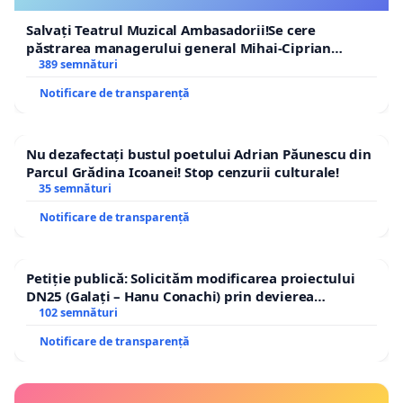
Salvați Teatrul Muzical Ambasadorii!Se cere
păstrarea managerului general Mihai-Ciprian
ROGOJAN
389 semnături
Notificare de transparență
Nu dezafectați bustul poetului Adrian Păunescu din
Parcul Grădina Icoanei! Stop cenzurii culturale!
35 semnături
Notificare de transparență
Petiție publică: Solicităm modificarea proiectului
DN25 (Galați – Hanu Conachi) prin devierea
traseului în afara localităților!
102 semnături
Notificare de transparență