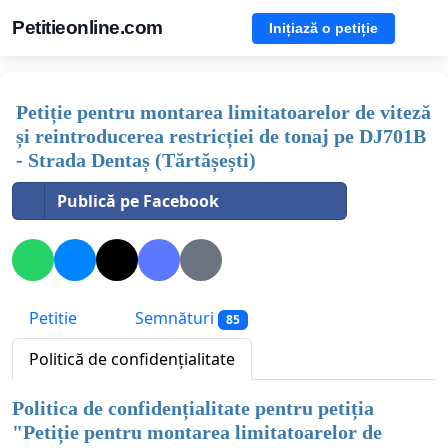
Petitieonline.com
Inițiază o petiție
Petiție pentru montarea limitatoarelor de viteză
și reintroducerea restricției de tonaj pe DJ701B
- Strada Dentaș (Tărtășești)
Publică pe Facebook
Petitie
Semnături
85
Politică de confidențialitate
Politica de confidențialitate pentru petiția
"
Petiție pentru montarea limitatoarelor de