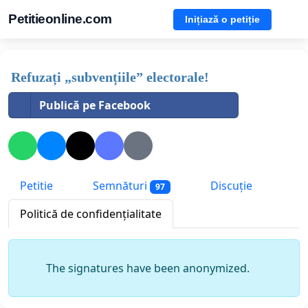
Petitieonline.com
Inițiază o petiție
Refuzați „subvențiile” electorale!
Publică pe Facebook
Petitie
Semnături
Discuție
97
Politică de confidențialitate
The signatures have been anonymized.