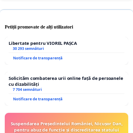
Petiții promovate de alți utilizatori
Libertate pentru VIOREL PAȘCA
30 293 semnături
Notificare de transparență
Solicităm combaterea urii online față de persoanele
cu dizabilități
7 704 semnături
Notificare de transparență
Suspendarea Președintelui României, Nicușor Dan,
pentru abuz de funcție și discreditarea statului