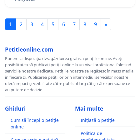
1
2
3
4
5
6
7
8
9
»
Petitieonline.com
Punem la dispoziția dvs. găzduirea gratis a petițiile online. Aveți
posibilitatea să publicați petiții online la un nivel profesional folosind
serviciile noastre dedicate. Petițiile noastre se regăsesc în mass media
în fiecare zi. Publicarea petițiilor prin intermediul serviciilor noastre
oferă impact și vizibilitate către publicul larg cât și către persoane ce
au putere de decizie
Ghiduri
Mai multe
Cum să începi o petiție
Inițiază o petiție
online
Politică de
Cum se scrie o petiție?
confidențialitate