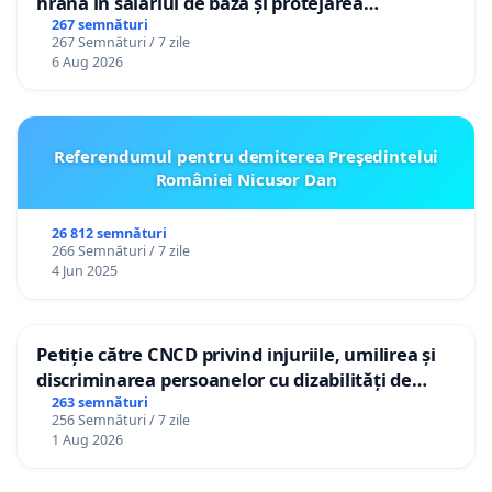
hrană în salariul de bază și protejarea
gradațiilor de vechime pentru asistenții
267 semnături
267 Semnături / 7 zile
personali
6 Aug 2026
Referendumul pentru demiterea Preşedintelui
României Nicusor Dan
26 812 semnături
266 Semnături / 7 zile
4 Jun 2025
Petiție către CNCD privind injuriile, umilirea și
discriminarea persoanelor cu dizabilități de
către utilizatorul TikTok „Gorici”
263 semnături
256 Semnături / 7 zile
1 Aug 2026