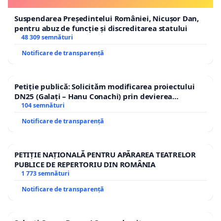
Suspendarea Președintelui României, Nicușor Dan,
pentru abuz de funcție și discreditarea statului
48 309 semnături
Notificare de transparență
Petiție publică: Solicităm modificarea proiectului
DN25 (Galați – Hanu Conachi) prin devierea
traseului în afara localităților!
104 semnături
Notificare de transparență
PETIȚIE NAȚIONALĂ PENTRU APĂRAREA TEATRELOR
PUBLICE DE REPERTORIU DIN ROMÂNIA
1 773 semnături
Notificare de transparență