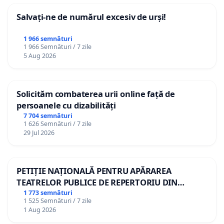
Salvați-ne de numărul excesiv de urși!
1 966 semnături
1 966 Semnături / 7 zile
5 Aug 2026
Solicităm combaterea urii online față de
persoanele cu dizabilități
7 704 semnături
1 626 Semnături / 7 zile
29 Jul 2026
PETIȚIE NAȚIONALĂ PENTRU APĂRAREA
TEATRELOR PUBLICE DE REPERTORIU DIN
ROMÂNIA
1 773 semnături
1 525 Semnături / 7 zile
1 Aug 2026