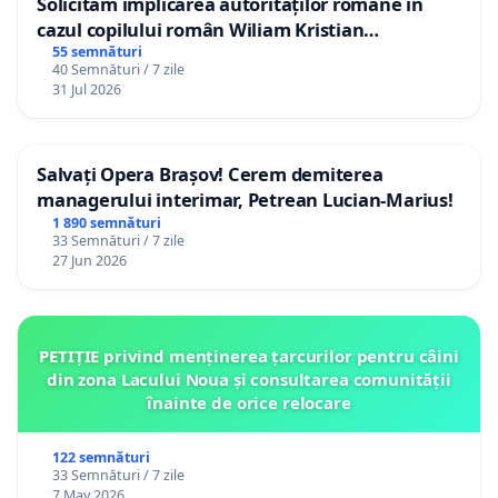
Solicităm implicarea autorităților române în
cazul copilului român Wiliam Kristian
Gheorghe, aflat în plasament în Danemarca de
55 semnături
40 Semnături / 7 zile
12 ani
31 Jul 2026
Salvați Opera Brașov! Cerem demiterea
managerului interimar, Petrean Lucian-Marius!
1 890 semnături
33 Semnături / 7 zile
27 Jun 2026
PETIȚIE privind menținerea țarcurilor pentru câini
din zona Lacului Noua și consultarea comunității
înainte de orice relocare
122 semnături
33 Semnături / 7 zile
7 May 2026