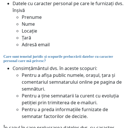
Datele cu caracter personal pe care le furnizați dvs.
înșivă
Prenume
Nume
Locație
Țară
Adresă email
Care sunt temeiul juridic și scopurile prelucrării datelor cu caracter
personal care mă privesc?
Consimțământul dvs. în aceste scopuri:
Pentru a afișa public numele, orașul, țara și
comentariul semnatarului online pe pagina de
semnături.
Pentru a ține semnatarii la curent cu evoluția
petiției prin trimiterea de e-mailuri.
Pentru a preda informațiile furnizate de
semnatar factorilor de decizie.
În cazul în care prelucrarea datelor dvs. cu caracter