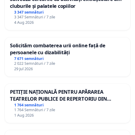
cluburile și palatele copiilor
3 347 semnături
3 347 Semnături / 7 zile
4 Aug 2026
Solicităm combaterea urii online față de
persoanele cu dizabilități
7 671 semnături
2 022 Semnături / 7 zile
29 Jul 2026
PETIȚIE NAȚIONALĂ PENTRU APĂRAREA
TEATRELOR PUBLICE DE REPERTORIU DIN
ROMÂNIA
1 764 semnături
1 764 Semnături / 7 zile
1 Aug 2026