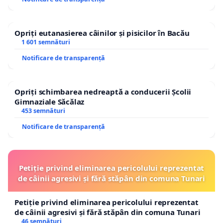
Opriți eutanasierea câinilor și pisicilor în Bacău
1 601 semnături
Notificare de transparență
Opriți schimbarea nedreaptă a conducerii Școlii
Gimnaziale Săcălaz
453 semnături
Notificare de transparență
Petiție privind eliminarea pericolului reprezentat
de câinii agresivi și fără stăpân din comuna Tunari
Petiție privind eliminarea pericolului reprezentat
de câinii agresivi și fără stăpân din comuna Tunari
46 semnături