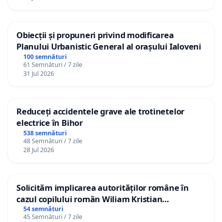
Obiecții și propuneri privind modificarea
Planului Urbanistic General al orașului Ialoveni
100 semnături
61 Semnături / 7 zile
31 Jul 2026
Reduceți accidentele grave ale trotinetelor
electrice în Bihor
538 semnături
48 Semnături / 7 zile
28 Jul 2026
Solicităm implicarea autorităților române în
cazul copilului român Wiliam Kristian
Gheorghe, aflat în plasament în Danemarca de
54 semnături
45 Semnături / 7 zile
12 ani