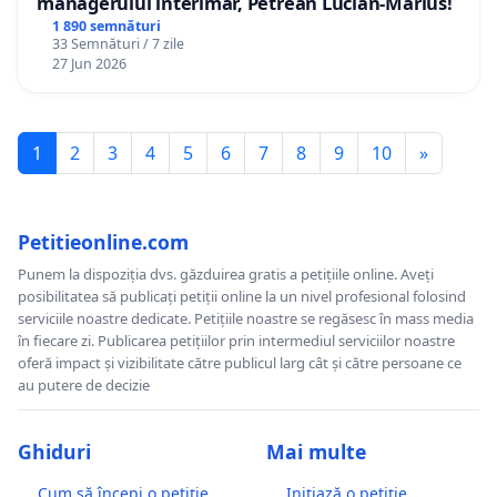
managerului interimar, Petrean Lucian-Marius!
1 890 semnături
33 Semnături / 7 zile
27 Jun 2026
1
2
3
4
5
6
7
8
9
10
»
Petitieonline.com
Punem la dispoziția dvs. găzduirea gratis a petițiile online. Aveți
posibilitatea să publicați petiții online la un nivel profesional folosind
serviciile noastre dedicate. Petițiile noastre se regăsesc în mass media
în fiecare zi. Publicarea petițiilor prin intermediul serviciilor noastre
oferă impact și vizibilitate către publicul larg cât și către persoane ce
au putere de decizie
Ghiduri
Mai multe
Cum să începi o petiție
Inițiază o petiție