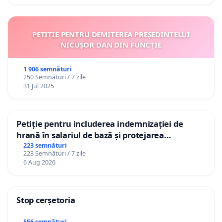
PETIȚIE PENTRU DEMITEREA PREȘEDINTELUI
NICUȘOR DAN DIN FUNCȚIE
1 906 semnături
250 Semnături / 7 zile
31 Jul 2025
Petiție pentru includerea indemnizației de
hrană în salariul de bază și protejarea
gradațiilor de vechime pentru asistenții
223 semnături
223 Semnături / 7 zile
personali
6 Aug 2026
Stop cerșetoria
556 semnături