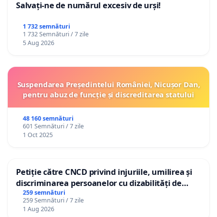
Salvați-ne de numărul excesiv de urși!
1 732 semnături
1 732 Semnături / 7 zile
5 Aug 2026
Suspendarea Președintelui României, Nicușor Dan,
pentru abuz de funcție și discreditarea statului
48 160 semnături
601 Semnături / 7 zile
1 Oct 2025
Petiție către CNCD privind injuriile, umilirea și
discriminarea persoanelor cu dizabilități de
către utilizatorul TikTok „Gorici”
259 semnături
259 Semnături / 7 zile
1 Aug 2026