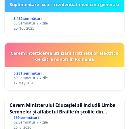
Suplimentare locuri rezidențiat medicină generală
3 482 semnături
88 Semnături / 7 zile
20 Nov 2025
Cerem interzicerea utilizării trotinetelor electrice
de către minori în România
5 281 semnături
69 Semnături / 7 zile
17 May 2026
Cerem Ministerului Educației să includă Limba
Semnelor și alfabetul Braille în școlile din
Republica Moldova!
169 semnături
62 Semnături / 7 zile
26 Jul 2026