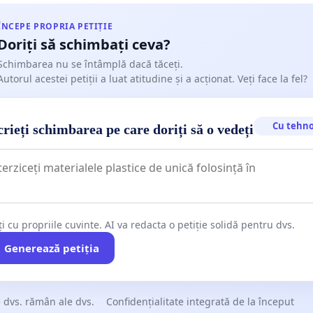
ÎNCEPE PROPRIA PETIȚIE
Doriți să schimbați ceva?
Schimbarea nu se întâmplă dacă tăceți.
Autorul acestei petiții a luat atitudine și a acționat. Veți face la fel?
Cu tehno
rieți schimbarea pe care doriți să o vedeți
ți cu propriile cuvinte. AI va redacta o petiție solidă pentru dvs.
Generează petiția
 dvs. rămân ale dvs.
Confidențialitate integrată de la început