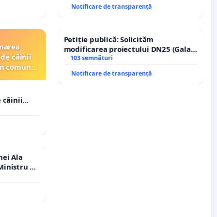
Notificare de transparență
Petiție publică: Solicităm
inarea
modificarea proiectului DN25 (Galați
de câinii
– Hanu Conachi) prin devierea
103 semnături
din comuna
traseului în afara localităților!
Notificare de transparență
 câinii
in comuna
nei Ala
inistru al