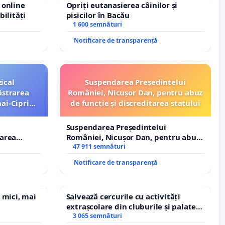
 online
Opriți eutanasierea câinilor și
bilități
pisicilor în Bacău
1 600 semnături
Notificare de transparență
ical
Suspendarea Președintelui
ăstrarea
României, Nicușor Dan, pentru abuz
ai-Ciprian
de funcție și discreditarea statului
Suspendarea Președintelui
rarea
României, Nicușor Dan, pentru abuz
i-Ciprian
de funcție și discreditarea statului
47 911 semnături
Notificare de transparență
 mici, mai
Salvează cercurile cu activități
extrașcolare din cluburile și palatele
copiilor
3 065 semnături