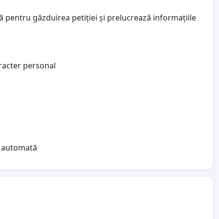
 pentru găzduirea petiției și prelucrează informațiile
aracter personal
ea automată