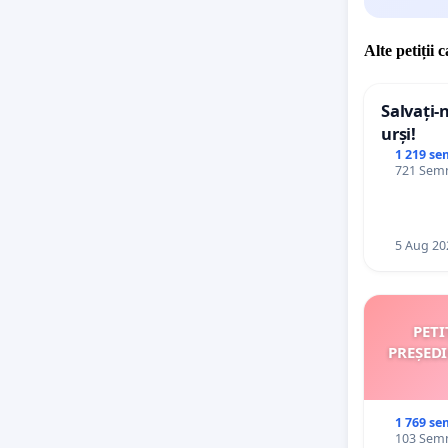
Alte petiții 
Salvați-
urși!
1 219 se
721 Semn
5 Aug 20
PETI
PREȘED
1 769 se
103 Semn