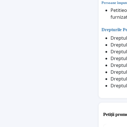
Persoane împute
Petitie
furniza
Drepturile P
Dreptul
Dreptul
Dreptul 
Dreptul 
Dreptul
Dreptul
Dreptul
Dreptul
Petiții promo