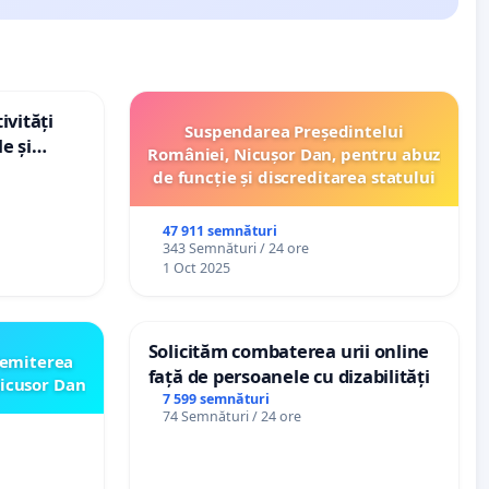
ivități
Suspendarea Președintelui
e și
României, Nicușor Dan, pentru abuz
de funcție și discreditarea statului
47 911 semnături
343 Semnături / 24 ore
1 Oct 2025
Solicităm combaterea urii online
emiterea
față de persoanele cu dizabilități
icusor Dan
7 599 semnături
74 Semnături / 24 ore