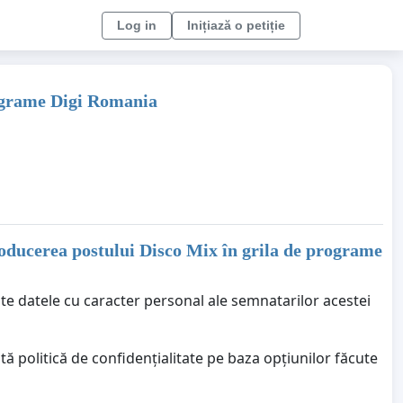
Log in
Inițiază o petiție
rograme Digi Romania
roducerea postului Disco Mix în grila de programe
ate datele cu caracter personal ale semnatarilor acestei
ă politică de confidențialitate pe baza opțiunilor făcute