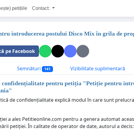
ește) petițiile
Contact:
entru introducerea postului Disco Mix în grila de p
că pe Facebook
Semnături
Vizibilitate suplimentară
141
e confidențialitate pentru petiția "
Petiție pentru int
nia
"
tică de confidențialitate explică modul în care sunt prelucr
ției a ales Petitieonline.com pentru a genera automat aceast
eării petiției. În calitate de operator de date, autorul a decis: