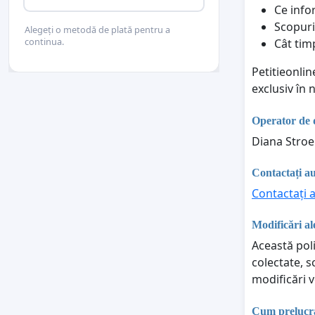
Ce info
Scopuri
Alegeți o metodă de plată pentru a
continua.
Cât tim
Petitieonli
exclusiv în
Operator de 
Diana Stroe
Contactați au
Contactați a
Modificări ale
Această poli
colectate, s
modificări v
Cum prelucraț