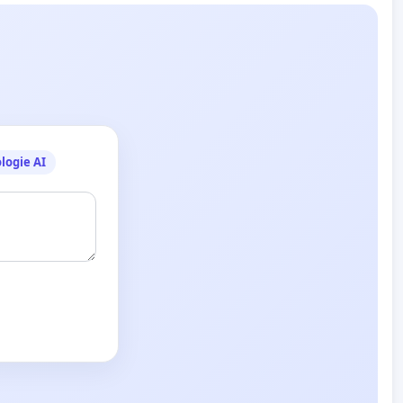
logie AI