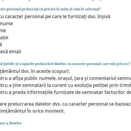
ter personal prelucrați cu privire la mine și cum le colectați?
u caracter personal pe care le furnizați dvs. înșivă
enume
me
ație
ă
esă email
l juridic și scopurile prelucrării datelor cu caracter personal care mă privesc?
ământul dvs. în aceste scopuri:
tru a afișa public numele, orașul, țara și comentariul semn
tru a ține semnatarii la curent cu evoluția petiției prin trimi
tru a preda informațiile furnizate de semnatar factorilor de
care prelucrarea datelor dvs. cu caracter personal se bazea
simțământul în orice moment.
are a Datelor