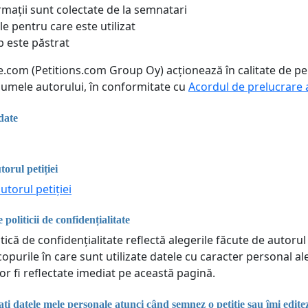
rmații sunt colectate de la semnatari
le pentru care este utilizat
p este păstrat
ne.com (Petitions.com Group Oy) acționează în calitate de p
 numele autorului, în conformitate cu
Acordul de prelucrare 
date
torul petiției
utorul petiției
 politicii de confidențialitate
tică de confidențialitate reflectă alegerile făcute de autorul 
copurile în care sunt utilizate datele cu caracter personal a
or fi reflectate imediat pe această pagină.
i datele mele personale atunci când semnez o petiție sau îmi edit