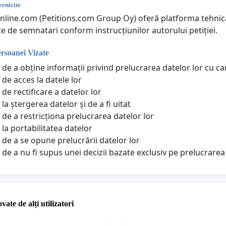
rnicite
online.com (Petitions.com Group Oy) oferă platforma tehnică
te de semnatari conform instrucțiunilor autorului petiției.
ersoanei Vizate
 de a obține informații privind prelucrarea datelor lor cu c
 de acces la datele lor
de rectificare a datelor lor
la ștergerea datelor și de a fi uitat
 de a restricționa prelucrarea datelor lor
 la portabilitatea datelor
 de a se opune prelucrării datelor lor
 de a nu fi supus unei decizii bazate exclusiv pe prelucrar
vate de alți utilizatori