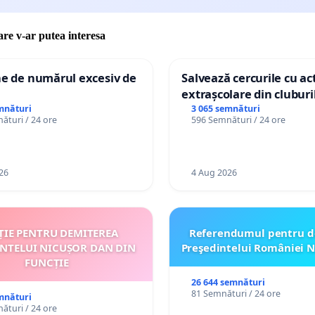
care v-ar putea interesa
ne de numărul excesiv de
Salvează cercurile cu act
extrașcolare din cluburil
palatele copiilor
mnături
3 065 semnături
ături / 24 ore
596 Semnături / 24 ore
26
4 Aug 2026
ȚIE PENTRU DEMITEREA
Referendumul pentru d
INTELUI NICUȘOR DAN DIN
Preşedintelui României N
FUNCȚIE
26 644 semnături
81 Semnături / 24 ore
mnături
ături / 24 ore