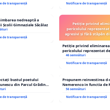
re de transparență
Notificare de transparență
chimbarea nedreaptă a
Petiție privind elim
i Școlii Gimnaziale Săcălaz
pericolului reprezentat 
ături
agresivi și fără stăpân 
re de transparență
Tunari
Petiție privind eliminarea
pericolului reprezentat de
agresivi și fără stăpân d
46 semnături
Tunari
Notificare de transparență
ctați bustul poetului
Propunem reinvestirea d-
unescu din Parcul Grădina
Nemerenco in functia de M
top cenzurii culturale!
turi
Sanatatii
56 semnături
re de transparență
Notificare de transparență