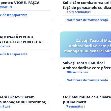
e pentru VIOREL PAȘCA
Solicităm combaterea urii
emnături
față de persoanele cu diza
7 599 semnături
re de transparență
Notificare de transparență
NAȚIONALĂ PENTRU
Salvați Teatrul Muz
 TEATRELOR PUBLICE DE
Ambasadorii!Se cere p
RIU DIN ROMÂNIA
mnături
managerului general Mih
re de transparență
ROGOJAN
Salvați Teatrul Muzical
Ambasadorii!Se cere păst
managerului general Miha
389 semnături
ROGOJAN
Notificare de transparență
pera Brașov! Cerem
Lidl: Mai multe cărucioare
a managerului interimar,
puține mari!
ucian-Marius!
mnături
7 semnături