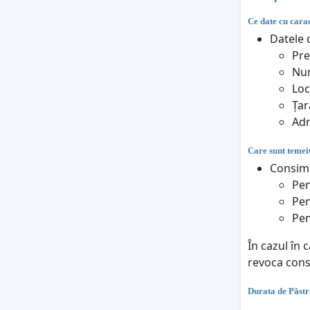
Ce date cu carac
Datele c
Pr
Nu
Loc
Țar
Adr
Care sunt temeiu
Consimț
Pen
Pen
Pen
În cazul în 
revoca con
Durata de Păstr