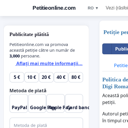
Petitieonline.com
Vezi (răsfoi
RO ▼
Petiție p
Publicitate plătită
Petitieonline.com va promova
Publi
această petiție către un număr de
3,000
persoane.
Aflați mai multe informații...
Petitie
5 €
10 €
20 €
40 €
80 €
Politica d
Digi Roma
Metoda de plată
Această poli
petiții.
PayPal
Google Pay
Apple Pay
Card bancar
Autorul peti
în timpul cr
Metoda de plată