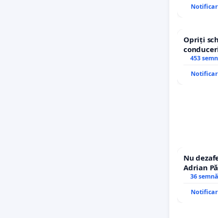
Notifica
Opriți s
conduceri
453 semn
Notifica
Nu dezafe
Adrian Pă
Icoanei! S
36 semnă
Notifica