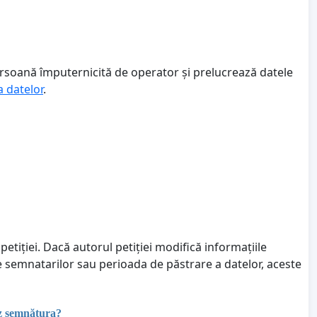
ersoană împuternicită de operator și prelucrează datele
a datelor
.
petiției. Dacă autorul petiției modifică informațiile
le semnatarilor sau perioada de păstrare a datelor, aceste
ez semnătura?