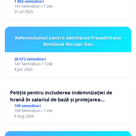
1 802 semnături
147 Semnături / 7 zile
31 Jul 2025
Referendumul pentru demiterea Preşedintelui
României Nicusor Dan
26 672 semnături
141 Semnături / 7 zile
4 Jun 2025
Petiție pentru includerea indemnizației de
hrană în salariul de bază și protejarea
gradațiilor de vechime pentru asistenții
109 semnături
109 Semnături / 7 zile
personali
6 Aug 2026