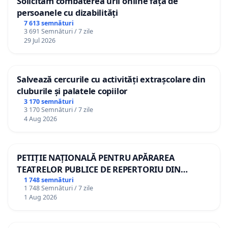
Solicităm combaterea urii online față de
persoanele cu dizabilități
7 613 semnături
3 691 Semnături / 7 zile
29 Jul 2026
Salvează cercurile cu activități extrașcolare din
cluburile și palatele copiilor
3 170 semnături
3 170 Semnături / 7 zile
4 Aug 2026
PETIȚIE NAȚIONALĂ PENTRU APĂRAREA
TEATRELOR PUBLICE DE REPERTORIU DIN
ROMÂNIA
1 748 semnături
1 748 Semnături / 7 zile
1 Aug 2026