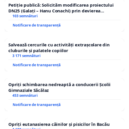
Petiție publică: Solicităm modificarea proiectului
DN25 (Galați – Hanu Conachi) prin devierea
traseului în afara localităților!
103 semnături
Notificare de transparență
Salvează cercurile cu activități extrașcolare din
cluburile și palatele copiilor
3 171 semnături
Notificare de transparență
Opriți schimbarea nedreaptă a conducerii Școlii
Gimnaziale Săcălaz
453 semnături
Notificare de transparență
Opriți eutanasierea câinilor și pisicilor în Bacău