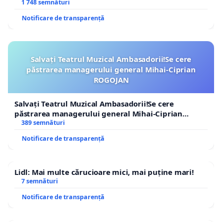
1 748 semnături
Notificare de transparență
Salvați Teatrul Muzical Ambasadorii!Se cere
păstrarea managerului general Mihai-Ciprian
ROGOJAN
Salvați Teatrul Muzical Ambasadorii!Se cere
păstrarea managerului general Mihai-Ciprian
ROGOJAN
389 semnături
Notificare de transparență
Lidl: Mai multe cărucioare mici, mai puține mari!
7 semnături
Notificare de transparență