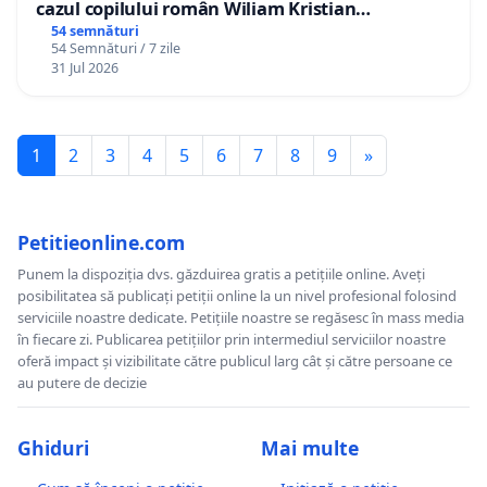
cazul copilului român Wiliam Kristian
Gheorghe, aflat în plasament în Danemarca de
54 semnături
54 Semnături / 7 zile
12 ani
31 Jul 2026
1
2
3
4
5
6
7
8
9
»
Petitieonline.com
Punem la dispoziția dvs. găzduirea gratis a petițiile online. Aveți
posibilitatea să publicați petiții online la un nivel profesional folosind
serviciile noastre dedicate. Petițiile noastre se regăsesc în mass media
în fiecare zi. Publicarea petițiilor prin intermediul serviciilor noastre
oferă impact și vizibilitate către publicul larg cât și către persoane ce
au putere de decizie
Ghiduri
Mai multe