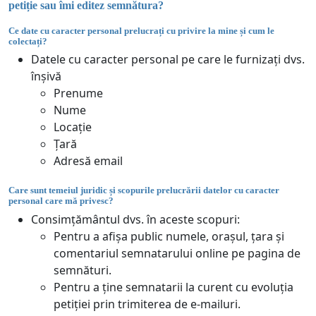
petiție sau îmi editez semnătura?
Ce date cu caracter personal prelucrați cu privire la mine și cum le
colectați?
Datele cu caracter personal pe care le furnizați dvs.
înșivă
Prenume
Nume
Locație
Țară
Adresă email
Care sunt temeiul juridic și scopurile prelucrării datelor cu caracter
personal care mă privesc?
Consimțământul dvs. în aceste scopuri:
Pentru a afișa public numele, orașul, țara și
comentariul semnatarului online pe pagina de
semnături.
Pentru a ține semnatarii la curent cu evoluția
petiției prin trimiterea de e-mailuri.