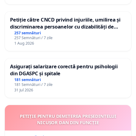
Petiție către CNCD privind injuriile, umilirea și
discriminarea persoanelor cu dizabilități de
către utilizatorul TikTok „Gorici”
257 semnături
257 Semnături / 7 zile
1 Aug 2026
Asigurați salarizare corectă pentru psihologii
din DGASPC și spitale
181 semnături
181 Semnături / 7 zile
31 Jul 2026
PETIȚIE PENTRU DEMITEREA PREȘEDINTELUI
NICUȘOR DAN DIN FUNCȚIE