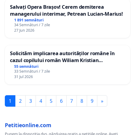
Salvați Opera Brașov! Cerem demiterea
managerului interimar, Petrean Lucian-Marius!
1 891 semnături
34 Semnături / 7 zile
27 Jun 2026
Solicităm implicarea autorităților române în
cazul copilului român Wiliam Kristian
Gheorghe, aflat în plasament în Danemarca de
55 semnături
33 Semnături / 7 zile
12 ani
31 Jul 2026
1
2
3
4
5
6
7
8
9
»
Petitieonline.com
Punem la dispoziția dvs. găzduirea gratis a petițiile online. Aveți