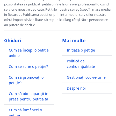
posibilitatea să publicați petiții online la un nivel profesional folosind
serviciile noastre dedicate. Petițiile noastre se regăsesc în mass media
în fiecare zi. Publicarea petițiilor prin intermediul serviciilor noastre
oferă impact și vizibilitate către publicul larg cât și către persoane ce
au putere de decizie
Ghiduri
Mai multe
Cum să începi o petiție
Inițiază o petiție
online
Politică de
Cum se scrie o petiție?
confidențialitate
Cum să promovați o
Gestionați cookie-urile
petiție?
Despre noi
Cum să obții apariții în
presă pentru petiția ta
Cum să înmânezi o
petiție