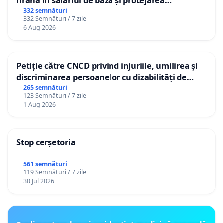
hrană în salariul de bază și protejarea
gradațiilor de vechime pentru asistenții
332 semnături
332 Semnături / 7 zile
personali
6 Aug 2026
Petiție către CNCD privind injuriile, umilirea și
discriminarea persoanelor cu dizabilități de
către utilizatorul TikTok „Gorici”
265 semnături
123 Semnături / 7 zile
1 Aug 2026
Stop cerșetoria
561 semnături
119 Semnături / 7 zile
30 Jul 2026