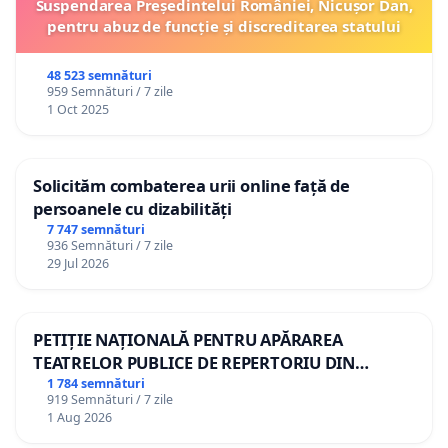
Suspendarea Președintelui României, Nicușor Dan,
pentru abuz de funcție și discreditarea statului
48 523 semnături
959 Semnături / 7 zile
1 Oct 2025
Solicităm combaterea urii online față de
persoanele cu dizabilități
7 747 semnături
936 Semnături / 7 zile
29 Jul 2026
PETIȚIE NAȚIONALĂ PENTRU APĂRAREA
TEATRELOR PUBLICE DE REPERTORIU DIN
ROMÂNIA
1 784 semnături
919 Semnături / 7 zile
1 Aug 2026