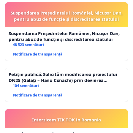
Suspendarea Președintelui României, Nicușor Dan,
pentru abuz de funcție și discreditarea statului
Suspendarea Președintelui României, Nicușor Dan,
pentru abuz de funcție și discreditarea statului
48 523 semnături
Notificare de transparență
Petiție publică: Solicităm modificarea proiectului
DN25 (Galați – Hanu Conachi) prin devierea
traseului în afara localităților!
104 semnături
Notificare de transparență
Interzicem TIK TOK in Romania