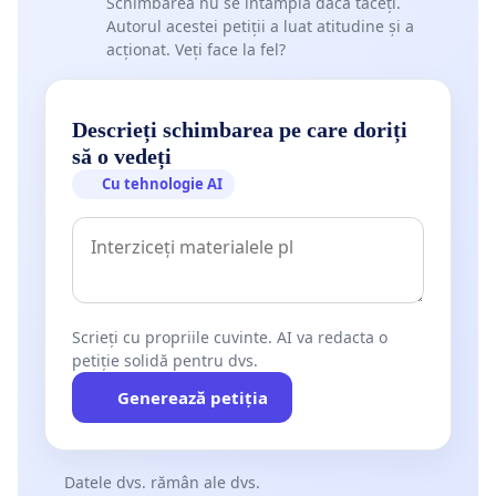
Schimbarea nu se întâmplă dacă tăceți.
Autorul acestei petiții a luat atitudine și a
acționat. Veți face la fel?
Descrieți schimbarea pe care doriți
să o vedeți
Cu tehnologie AI
Scrieți cu propriile cuvinte. AI va redacta o
petiție solidă pentru dvs.
Generează petiția
Datele dvs. rămân ale dvs.