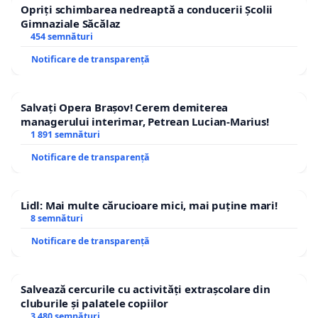
Opriți schimbarea nedreaptă a conducerii Școlii
Gimnaziale Săcălaz
454 semnături
Notificare de transparență
Salvați Opera Brașov! Cerem demiterea
managerului interimar, Petrean Lucian-Marius!
1 891 semnături
Notificare de transparență
Lidl: Mai multe cărucioare mici, mai puține mari!
8 semnături
Notificare de transparență
Salvează cercurile cu activități extrașcolare din
cluburile și palatele copiilor
3 480 semnături