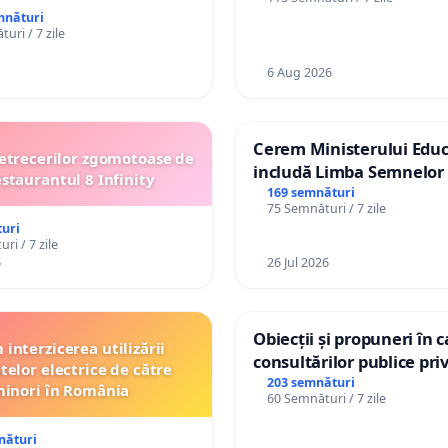
de vechime pentru asiste
mnături
personali
uri / 7 zile
6 Aug 2026
Cerem Ministerului Educ
etrecerilor zgomotoase de
includă Limba Semnelor 
estaurantul 8 Infinity
alfabetul Braille în școlil
169 semnături
75 Semnături / 7 zile
Republica Moldova!
uri
ri / 7 zile
6
26 Jul 2026
Obiecții și propuneri în 
interzicerea utilizării
consultărilor publice pri
telor electrice de către
Plan Urbanistic General 
203 semnături
inori în România
60 Semnături / 7 zile
Ialoveni
nături