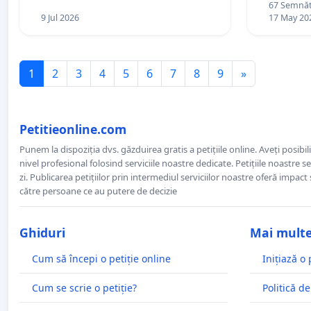
67 Semnătu
9 Jul 2026
17 May 20
1
2
3
4
5
6
7
8
9
»
Petitieonline.com
Punem la dispoziția dvs. găzduirea gratis a petițiile online. Aveți posibili
nivel profesional folosind serviciile noastre dedicate. Petițiile noastre 
zi. Publicarea petițiilor prin intermediul serviciilor noastre oferă impact și
către persoane ce au putere de decizie
Ghiduri
Mai mult
Cum să începi o petiție online
Inițiază o 
Cum se scrie o petiție?
Politică de