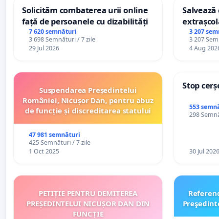
Solicităm combaterea urii online
Salvează c
față de persoanele cu dizabilități
extrașcol
palatele c
7 620 semnături
3 207 sem
3 698 Semnături / 7 zile
3 207 Semn
29 Jul 2026
4 Aug 202
Stop cerș
Suspendarea Președintelui
României, Nicușor Dan, pentru abuz
553 semnă
de funcție și discreditarea statului
298 Semnăt
47 981 semnături
425 Semnături / 7 zile
1 Oct 2025
30 Jul 202
PETIȚIE PENTRU DEMITEREA
Referen
PREȘEDINTELUI NICUȘOR DAN DIN
Preşedint
FUNCȚIE