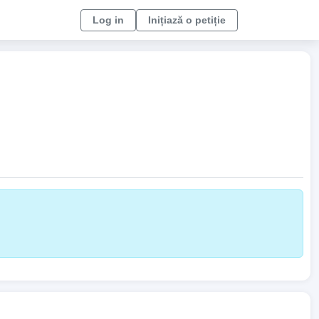
Log in
Inițiază o petiție