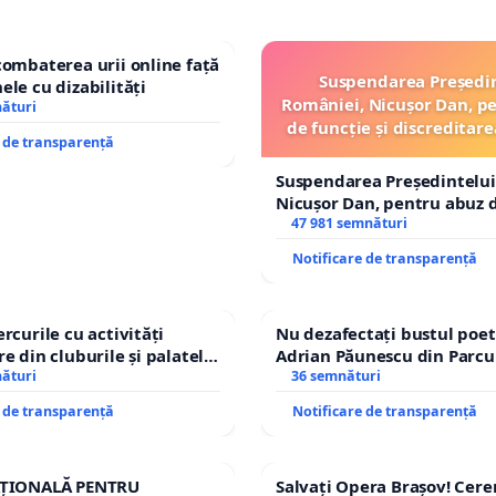
combaterea urii online față
Suspendarea Președi
ele cu dizabilități
României, Nicușor Dan, p
nături
de funcție și discreditare
e de transparență
Suspendarea Președintelui
Nicușor Dan, pentru abuz d
și discreditarea statului
47 981 semnături
Notificare de transparență
rcurile cu activități
Nu dezafectați bustul poet
e din cluburile și palatele
Adrian Păunescu din Parcu
nături
Icoanei! Stop cenzurii cultu
36 semnături
e de transparență
Notificare de transparență
AȚIONALĂ PENTRU
Salvați Opera Brașov! Cer