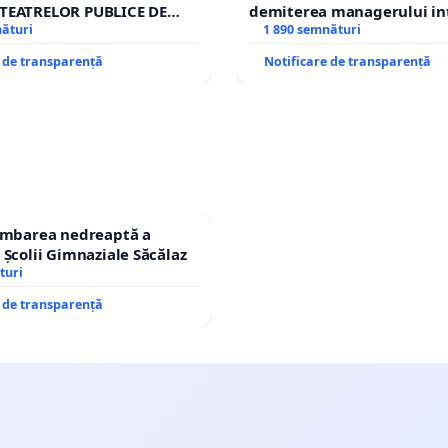
TEATRELOR PUBLICE DE
demiterea managerului in
IU DIN ROMÂNIA
nături
Petrean Lucian-Marius!
1 890 semnături
e de transparență
Notificare de transparență
himbarea nedreaptă a
 Școlii Gimnaziale Săcălaz
turi
e de transparență