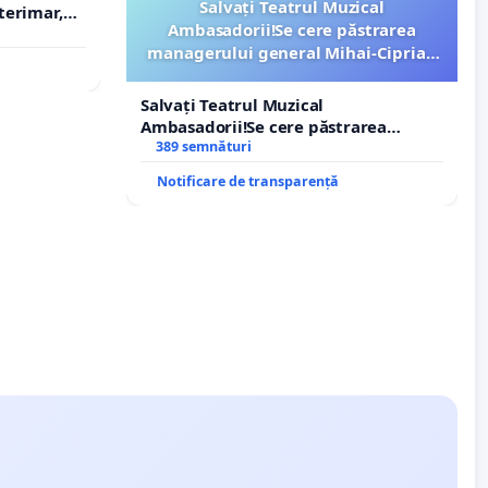
Salvați Teatrul Muzical
terimar,
Ambasadorii!Se cere păstrarea
managerului general Mihai-Ciprian
ROGOJAN
Salvați Teatrul Muzical
Ambasadorii!Se cere păstrarea
managerului general Mihai-Ciprian
389 semnături
ROGOJAN
Notificare de transparență