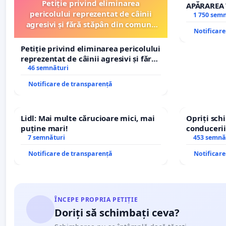
Petiție privind eliminarea
APĂRAREA 
pericolului reprezentat de câinii
REPERTOR
1 750 sem
agresivi și fără stăpân din comuna
Notificar
Tunari
Petiție privind eliminarea pericolului
reprezentat de câinii agresivi și fără
stăpân din comuna Tunari
46 semnături
Notificare de transparență
Lidl: Mai multe cărucioare mici, mai
Opriți sc
puține mari!
conducerii
7 semnături
453 semnă
Notificare de transparență
Notificar
ÎNCEPE PROPRIA PETIȚIE
Doriți să schimbați ceva?