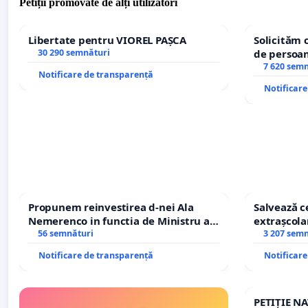
Petiții promovate de alți utilizatori
Libertate pentru VIOREL PAȘCA
Solicităm 
30 290 semnături
de persoan
7 620 sem
Notificare de transparență
Notificar
Propunem reinvestirea d-nei Ala
Salvează ce
Nemerenco in functia de Ministru al
extrașcolar
Sanatatii
56 semnături
copiilor
3 207 sem
Notificare de transparență
Notificar
PETIȚIE N