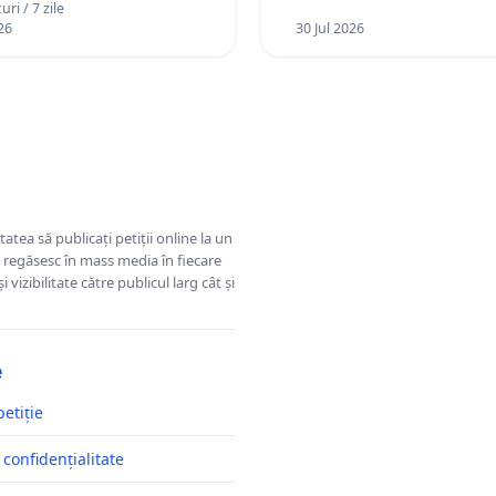
ri / 7 zile
26
30 Jul 2026
tatea să publicați petiții online la un
se regăsesc în mass media în fiecare
 vizibilitate către publicul larg cât și
e
petiție
 confidențialitate