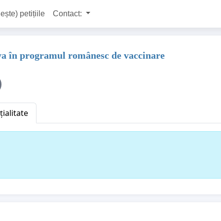
ește) petițiile
Contact:
ova în programul românesc de vaccinare
ialitate