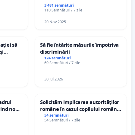
nții
3 481 semnături
110 Semnături / 7 zile
20 Nov 2025
ației să
Să fie întărite măsurile împotriva
și
discriminării
e din
124 semnături
69 Semnături / 7 zile
30 Jul 2026
cadrul
Solicităm implicarea autorităților
vind noul
române în cazul copilului român
(PUG)
Wiliam Kristian Gheorghe, aflat în
54 semnături
54 Semnături / 7 zile
plasament în Danemarca de 12
ani