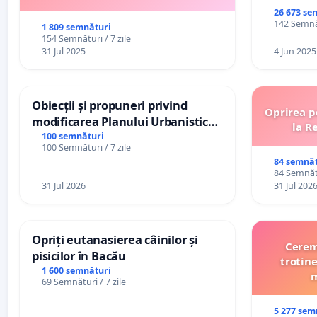
26 673 se
142 Semnăt
1 809 semnături
154 Semnături / 7 zile
31 Jul 2025
4 Jun 2025
Obiecții și propuneri privind
Oprirea p
modificarea Planului Urbanistic
la R
General al orașului Ialoveni
100 semnături
100 Semnături / 7 zile
84 semnăt
84 Semnătu
31 Jul 2026
31 Jul 202
Opriți eutanasierea câinilor și
Cerem 
pisicilor în Bacău
trotine
1 600 semnături
m
69 Semnături / 7 zile
5 277 sem