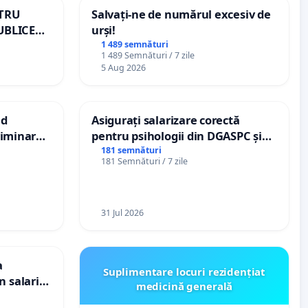
NTRU
Salvați-ne de numărul excesiv de
UBLICE
urși!
MÂNIA
1 489 semnături
1 489 Semnături / 7 zile
5 Aug 2026
nd
Asigurați salarizare corectă
criminarea
pentru psihologii din DGASPC și
ți de
spitale
181 semnături
181 Semnături / 7 zile
„Gorici”
31 Jul 2026
a
Suplimentare locuri rezidențiat
n salariul
medicină generală
dațiilor