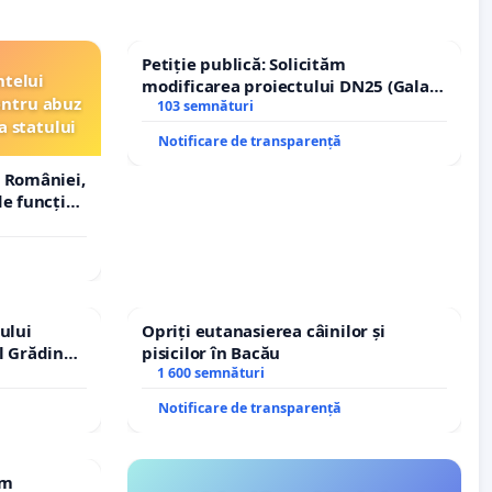
Petiție publică: Solicităm
ntelui
modificarea proiectului DN25 (Galați
entru abuz
– Hanu Conachi) prin devierea
103 semnături
a statului
traseului în afara localităților!
Notificare de transparență
 României,
e funcție
ului
Opriți eutanasierea câinilor și
l Grădina
pisicilor în Bacău
rale!
1 600 semnături
Notificare de transparență
em