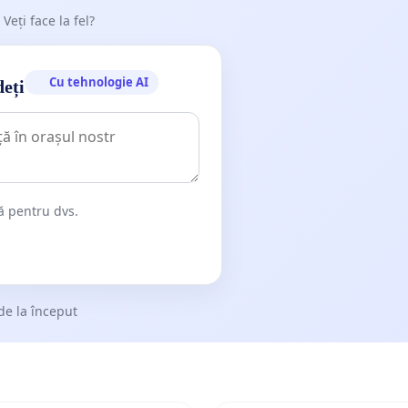
 Veți face la fel?
Cu tehnologie AI
deți
dă pentru dvs.
de la început