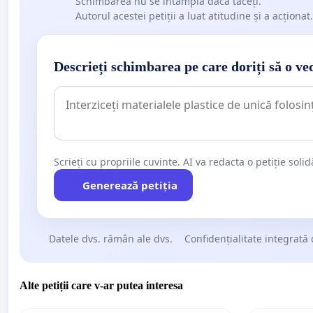
Schimbarea nu se întâmplă dacă tăceți.
Autorul acestei petiții a luat atitudine și a acționat.
Descrieți schimbarea pe care doriți să o ve
Scrieți cu propriile cuvinte. AI va redacta o petiție soli
Generează petiția
Datele dvs. rămân ale dvs.
Confidențialitate integrată 
Alte petiții care v-ar putea interesa