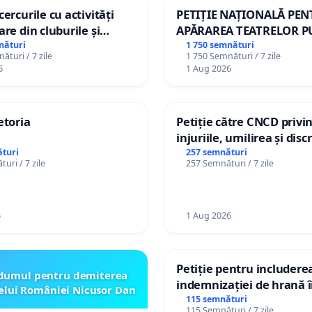
ercurile cu activități
PETIȚIE NAȚIONALĂ PE
are din cluburile și
APĂRAREA TEATRELOR P
opiilor
DE REPERTORIU DIN RO
nături
1 750 semnături
ături / 7 zile
1 750 Semnături / 7 zile
6
1 Aug 2026
etoria
Petiție către CNCD privi
injuriile, umilirea și dis
persoanelor cu dizabilită
turi
257 semnături
uri / 7 zile
257 Semnături / 7 zile
către utilizatorul TikTok 
6
1 Aug 2026
Petiție pentru includere
dumul pentru demiterea
indemnizației de hrană î
elui României Nicusor Dan
de bază și protejarea gra
115 semnături
115 Semnături / 7 zile