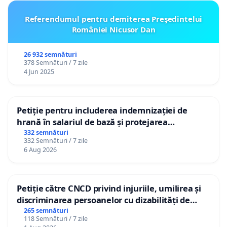
Referendumul pentru demiterea Preşedintelui
României Nicusor Dan
26 932 semnături
378 Semnături / 7 zile
4 Jun 2025
Petiție pentru includerea indemnizației de
hrană în salariul de bază și protejarea
gradațiilor de vechime pentru asistenții
332 semnături
332 Semnături / 7 zile
personali
6 Aug 2026
Petiție către CNCD privind injuriile, umilirea și
discriminarea persoanelor cu dizabilități de
către utilizatorul TikTok „Gorici”
265 semnături
118 Semnături / 7 zile