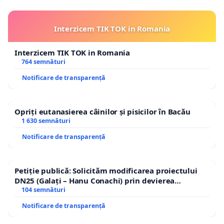
Interzicem TIK TOK in Romania
Interzicem TIK TOK in Romania
764 semnături
Notificare de transparență
Opriți eutanasierea câinilor și pisicilor în Bacău
1 630 semnături
Notificare de transparență
Petiție publică: Solicităm modificarea proiectului
DN25 (Galați – Hanu Conachi) prin devierea
traseului în afara localităților!
104 semnături
Notificare de transparență