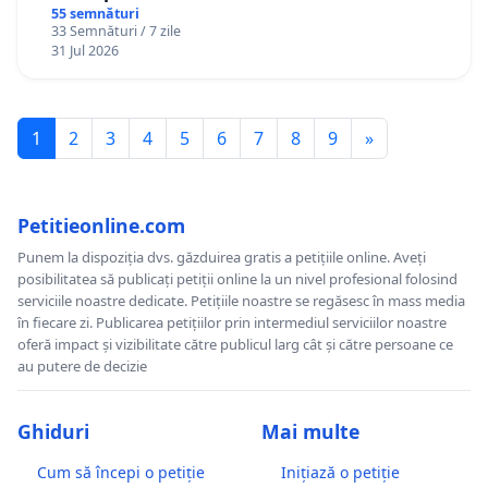
Gheorghe, aflat în plasament în Danemarca de
55 semnături
33 Semnături / 7 zile
12 ani
31 Jul 2026
1
2
3
4
5
6
7
8
9
»
Petitieonline.com
Punem la dispoziția dvs. găzduirea gratis a petițiile online. Aveți
posibilitatea să publicați petiții online la un nivel profesional folosind
serviciile noastre dedicate. Petițiile noastre se regăsesc în mass media
în fiecare zi. Publicarea petițiilor prin intermediul serviciilor noastre
oferă impact și vizibilitate către publicul larg cât și către persoane ce
au putere de decizie
Ghiduri
Mai multe
Cum să începi o petiție
Inițiază o petiție